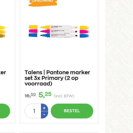
OPRUIMING
ker
Talens | Pantone marker
set 3x Primary (2 op
voorraad)
25
5,
50
16,
(incl. BTW)
Aantal
Plus
+
BESTEL
1
Min
-
1