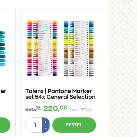
ker
Talens | Pantone Marker
set 54x General Selection
00
220,
75
295,
(incl. BTW)
Aantal
Plus
+
BESTEL
1
Min
-
1