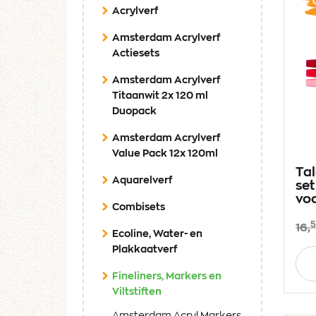
Acrylverf
Amsterdam Acrylverf
Actiesets
Amsterdam Acrylverf
Titaanwit 2x 120 ml
Duopack
Amsterdam Acrylverf
Value Pack 12x 120ml
Tal
Aquarelverf
set
vo
Combisets
16,
Ecoline, Water- en
Plakkaatverf
Aan
Fineliners, Markers en
(current)
Viltstiften