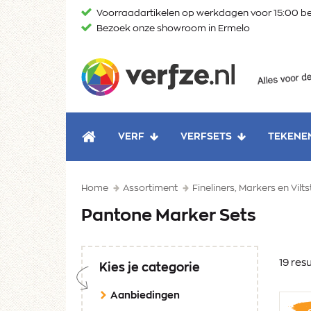
Ga
Voorraadartikelen op werkdagen voor 15:00 be
naar
Bezoek onze showroom in Ermelo
content
Verfze
VERF
VERFSETS
TEKENE
HOME
Home
Assortiment
Fineliners, Markers en Vilts
Pantone Marker Sets
19 res
Kies je categorie
Aanbiedingen