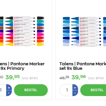
ens | Pantone Marker
Talens | Pantone Mar
 9x Primary
set 9x Blue
95
96
39,
39,
50
95
49,
(incl. BTW)
(incl. BTW)
tal
Aantal
Plus
Plus
+
+
BESTEL
BESTEL
1
1
Min
Min
-
-
1
1