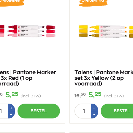
OPRUIMING
OPRUIMIING
ens | Pantone Marker
Talens | Pantone Mar
 3x Red (1 op
set 3x Yellow (2 op
orraad)
voorraad)
25
25
5,
5,
50
50
16,
(incl. BTW)
(incl. BTW)
tal
Aantal
Plus
Plus
+
+
BESTEL
BESTEL
1
1
Min
Min
-
-
1
1