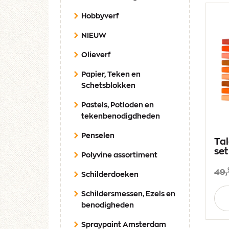
Hobbyverf
NIEUW
Olieverf
Papier, Teken en
Schetsblokken
Pastels, Potloden en
tekenbenodigdheden
Penselen
Tal
se
Polyvine assortiment
49,
Schilderdoeken
Aan
Schildersmessen, Ezels en
benodigheden
Spraypaint Amsterdam