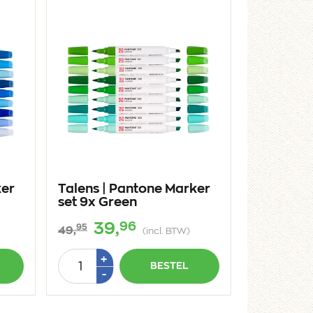
ker
Talens | Pantone Marker
set 9x Green
96
39,
95
49,
(incl. BTW)
Aantal
Plus
+
BESTEL
1
Min
-
1