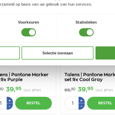
erzameld op basis van uw gebruik van hun services.
Voorkeuren
Statistieken
Selectie toestaan
ens | Pantone Marker
Talens | Pantone Mar
 9x Purple
set 9x Cool Gray
95
95
39,
39,
90
90
68,
(incl. BTW)
(incl. BTW)
tal
Aantal
Plus
Plus
+
+
BESTEL
BESTEL
1
1
Min
Min
-
-
1
1