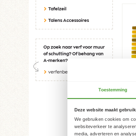
Tafelzeil
Talens Accessoires
Op zoek naar verf voor muur
of schutting? Of behang van
A-merken?
verfenbehangspecialist.nl
Tal
Toestemming
set
49,
Deze website maakt gebruik
Aan
We gebruiken cookies om cont
websiteverkeer te analyseren
media, adverteren en analys