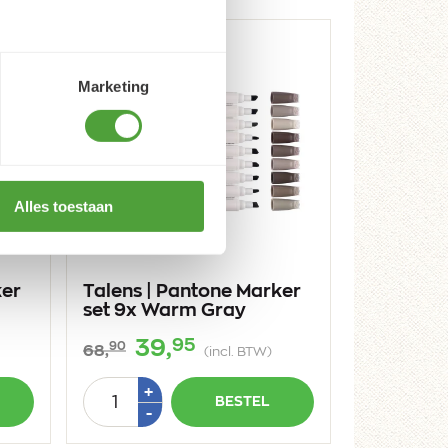
OPRUIMING
Marketing
Alles toestaan
ker
Talens | Pantone Marker
set 9x Warm Gray
95
39,
90
68,
(incl. BTW)
Aantal
Plus
+
BESTEL
1
Min
-
1