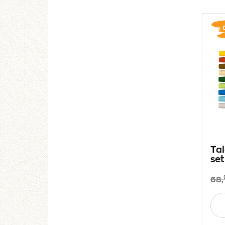
Tal
set
68,
Aan