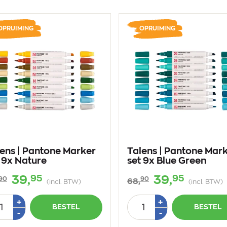
OPRUIMING
OPRUIMING
ens | Pantone Marker
Talens | Pantone Mar
 9x Nature
set 9x Blue Green
95
95
39,
39,
90
90
68,
(incl. BTW)
(incl. BTW)
tal
Aantal
Plus
Plus
+
+
BESTEL
BESTEL
1
1
Min
Min
-
-
1
1