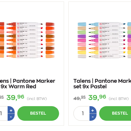
ens | Pantone Marker
Talens | Pantone Mar
t 9x Warm Red
set 9x Pastel
96
96
39,
39,
95
95
49,
(incl. BTW)
(incl. BTW)
tal
Aantal
Plus
Plus
+
+
BESTEL
BESTEL
1
1
Min
Min
-
-
1
1