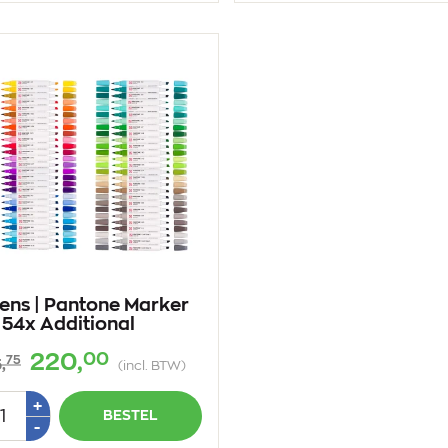
ens | Pantone Marker
 54x Additional
00
220,
75
,
(incl. BTW)
tal
Plus
+
BESTEL
1
Min
-
1