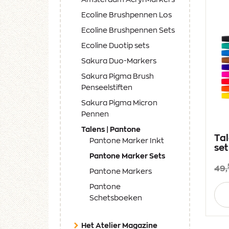
Amsterdam Acryl Markers
Ecoline Brushpennen Los
Ecoline Brushpennen Sets
Ecoline Duotip sets
Sakura Duo-Markers
Sakura Pigma Brush
Penseelstiften
Sakura Pigma Micron
Pennen
(current)
Talens | Pantone
Tal
Pantone Marker Inkt
set
(current)
Pantone Marker Sets
49,
Pantone Markers
Aan
Pantone
Schetsboeken
Het Atelier Magazine