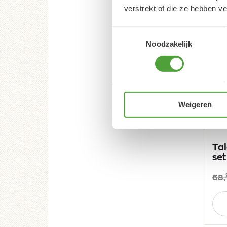
verstrekt of die ze hebben v
Toestemmingsselectie
Noodzakelijk
Weigeren
Tal
set
68,
Aan