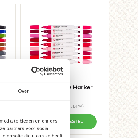
ker
Talens | Pantone Marker
Over
set 9x Cool Red
96
39,
95
49,
(incl. BTW)
Aantal
Plus
+
 media te bieden en om ons
BESTEL
1
Min
-
ze partners voor social
1
nformatie die u aan ze heeft