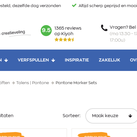
steld, dezelfde dag verzonden
Altijd scherp geprijsd en mo
Vragen? Bel
1365 reviews
mark:
9.5
(ma 13:30 - 17
op Kiyoh
17:00u)
N
VERFSPULLEN
INSPIRATIE
ZAKELIJK
OV
tiften
Talens | Pantone
Pantone Marker Sets
ultaten
Sorteer: