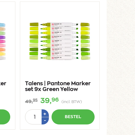
ker
Talens | Pantone Marker
set 9x Green Yellow
96
39,
95
49,
(incl. BTW)
Aantal
Plus
+
BESTEL
1
Min
-
1