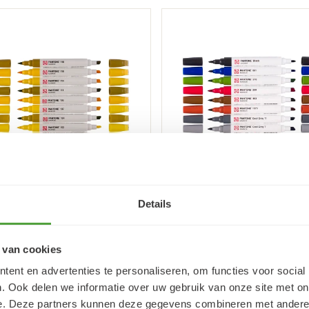
ens | Pantone Marker
Talens | Pantone Mar
Details
 9x Yellow
set 9x City
96
96
39,
39,
95
95
49,
(incl. BTW)
(incl. BTW)
 van cookies
tal
Aantal
Plus
Plus
+
+
ent en advertenties te personaliseren, om functies voor social
BESTEL
BESTEL
1
1
Min
Min
-
-
. Ook delen we informatie over uw gebruik van onze site met on
1
1
e. Deze partners kunnen deze gegevens combineren met andere i