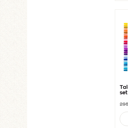
Tal
set
295
Aan