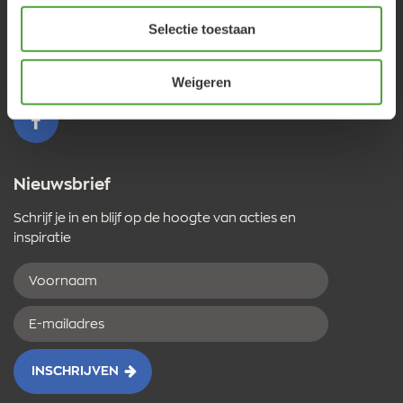
Telefoonnummer
0341 493 575
Selectie toestaan
(ma 13:30 - 17:30, di-vrij 9:00 - 17:30, za 9:00 - 17:00u)
E-
verfze@geurtjansen.nl
Weigeren
mailadres
VOLG ONS OP FACEBOOK
Nieuwsbrief
Schrijf je in en blijf op de hoogte van acties en
inspiratie
Voornaam
E-
mailadres
INSCHRIJVEN