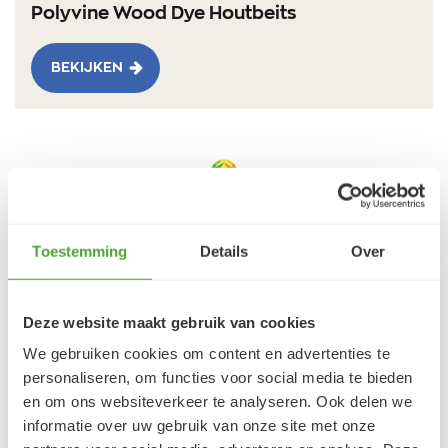
Polyvine Wood Dye Houtbeits
BEKIJKEN
Klantbeoordelingen
9.5/10 (1365 beoordelingen)
Toestemming
Details
Over
5/5
Deze website maakt gebruik van cookies
Danielle ROCH
We gebruiken cookies om content en advertenties te
5 augustus 2026
personaliseren, om functies voor social media te bieden
en om ons websiteverkeer te analyseren. Ook delen we
Je cherche un magasin pour mes peintureet
informatie over uw gebruik van onze site met onze
j'ai trouvé très contente du résultat