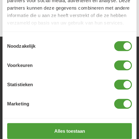
partners voor social media, adverteren en analyse. Deze
LEES MEER
partners kunnen deze gegevens combineren met andere
informatie die u aan ze heeft verstrekt of die ze hebben
verzameld op basis van uw gebruik van hun services.
Toestemmingsselectie
Klantenservice
Noodzakelijk
Veelgestelde vragen
Bestellen
Voorkeuren
Betalen
Verzenden
Statistieken
Retourneren
Herroepingsformulier
Marketing
Contact
Adres
Stationsstraat 75
Alles toestaan
3851 NB Ermelo