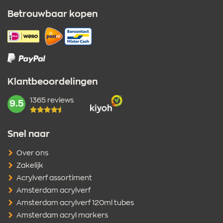
Betrouwbaar kopen
Klantbeoordelingen
1365 reviews
mark:
9.5
Snel naar
Over ons
Zakelijk
Acrylverf assortiment
Amsterdam acrylverf
Amsterdam acrylverf 120ml tubes
Amsterdam acryl markers