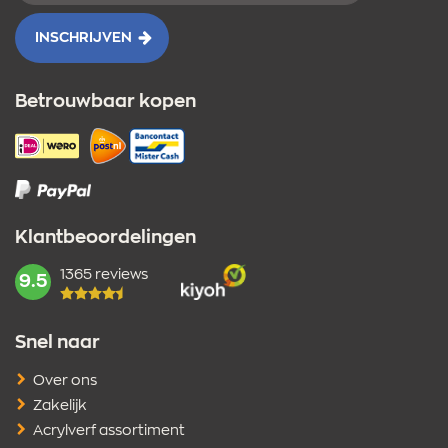
INSCHRIJVEN
Betrouwbaar kopen
Klantbeoordelingen
1365 reviews
mark:
9.5
Snel naar
Over ons
Zakelijk
Acrylverf assortiment