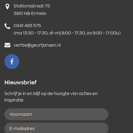
Adres
Stationsstraat 75
3851 NB Ermelo
Telefoonnummer
0341 493 575
(ma 13:30 - 17:30, di-vrij 9:00 - 17:30, za 9:00 - 17:00u)
E-
verfze@geurtjansen.nl
mailadres
VOLG ONS OP FACEBOOK
Nieuwsbrief
Schrijf je in en blijf op de hoogte van acties en
inspiratie
Voornaam
E-
mailadres