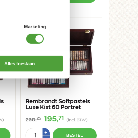
1
Marketing
Alles toestaan
ls
Rembrandt Softpastels
Luxe Kist 60 Portret
71
195,
25
230,
TW)
(incl. BTW)
Aantal
Plus
+
BESTEL
1