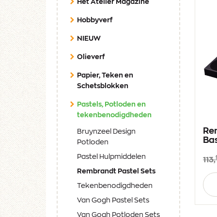
Het Atelier Magazine
Hobbyverf
NIEUW
Olieverf
Papier, Teken en
Schetsblokken
Pastels, Potloden en
(current)
tekenbenodigdheden
Re
Bruynzeel Design
Ba
Potloden
Pastel Hulpmiddelen
113,
(current)
Rembrandt Pastel Sets
Aan
Tekenbenodigdheden
Van Gogh Pastel Sets
Van Gogh Potloden Sets