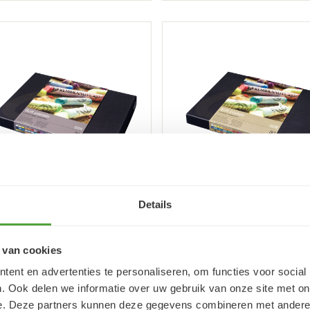
Details
mbrandt Softpastels
Rembrandt Soft paste
sisset 300C30L
set Algemene Selectie
30 hele pastels
 van cookies
44
44
54,
54,
05
05
64,
(incl. BTW)
(incl. BTW)
ent en advertenties te personaliseren, om functies voor social
. Ook delen we informatie over uw gebruik van onze site met on
tal
Aantal
Plus
Plus
+
+
BESTEL
BESTEL
e. Deze partners kunnen deze gegevens combineren met andere i
1
1
Min
Min
-
-