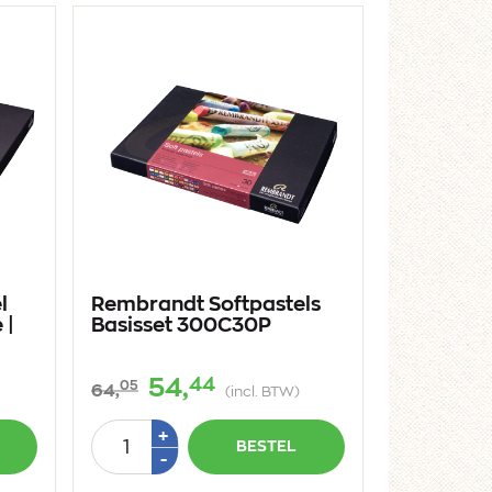
l
Rembrandt Softpastels
 |
Basisset 300C30P
44
54,
05
64,
(incl. BTW)
Aantal
Plus
+
BESTEL
1
Min
-
1