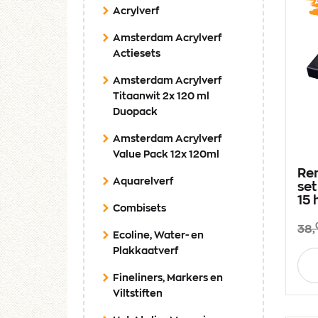
Acrylverf
Amsterdam Acrylverf
Actiesets
Amsterdam Acrylverf
Titaanwit 2x 120 ml
Duopack
Amsterdam Acrylverf
Value Pack 12x 120ml
Re
Aquarelverf
set
15 
Combisets
38,
Ecoline, Water- en
Plakkaatverf
Aan
Fineliners, Markers en
Viltstiften