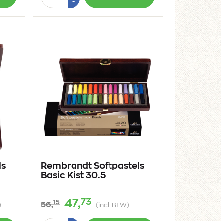
Min
-
1
ls
Rembrandt Softpastels
Basic Kist 30.5
73
47,
15
56,
)
(incl. BTW)