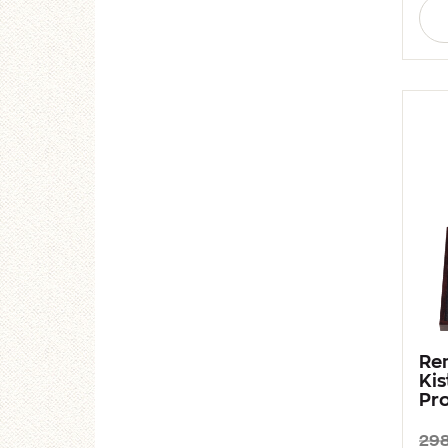
Aan
Re
Ki
Pro
298