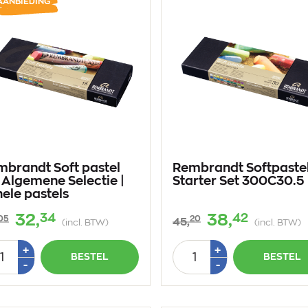
AANBIEDING
mbrandt Soft pastel
Rembrandt Softpaste
 Algemene Selectie |
Starter Set 300C30.5
hele pastels
34
42
32,
38,
05
20
45,
(incl. BTW)
(incl. BTW)
tal
Aantal
Plus
Plus
+
+
BESTEL
BESTEL
1
1
Min
Min
-
-
1
1