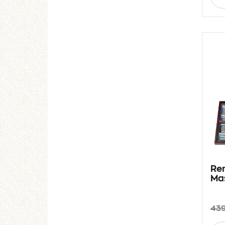
Re
Mas
439