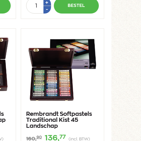
Aantal
Plus
+
BESTEL
1
Min
-
1
ls
Rembrandt Softpastels
ap
Traditional Kist 45
Landschap
77
136,
90
160,
W)
(incl. BTW)