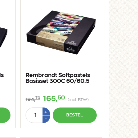
ls
Rembrandt Softpastels
Basisset 300C 60/60.5
50
165,
70
194,
(incl. BTW)
Aantal
Plus
+
BESTEL
1
Min
-
1