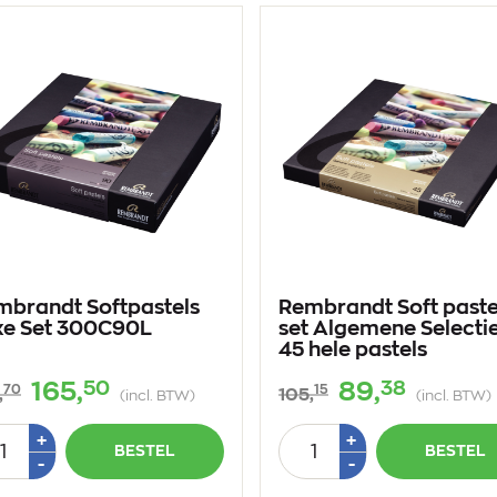
mbrandt Softpastels
Rembrandt Soft paste
xe Set 300C90L
set Algemene Selectie
45 hele pastels
50
38
165,
89,
70
15
,
105,
(incl. BTW)
(incl. BTW)
tal
Aantal
Plus
Plus
+
+
BESTEL
BESTEL
1
1
Min
Min
-
-
1
1