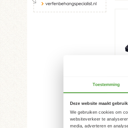
verfenbehangspecialist.nl
Toestemming
Re
Ba
Deze website maakt gebruik
64,
We gebruiken cookies om cont
websiteverkeer te analyseren
Aan
media, adverteren en analys