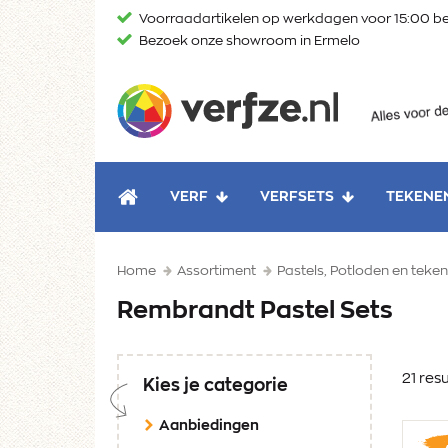
Ga
Voorraadartikelen op werkdagen voor 15:00 be
naar
Bezoek onze showroom in Ermelo
content
Verfze
VERF
VERFSETS
TEKENE
HOME
Home
Assortiment
Pastels, Potloden en tek
Rembrandt Pastel Sets
21 res
Kies je categorie
Aanbiedingen