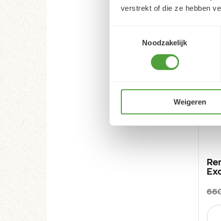
verstrekt of die ze hebben v
Toestemmingsselectie
Noodzakelijk
Weigeren
Re
Exc
660
Aan