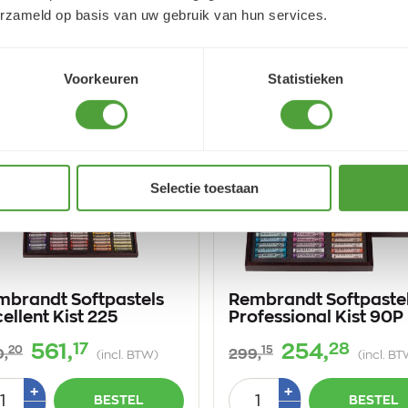
1
1
erzameld op basis van uw gebruik van hun services.
Voorkeuren
Statistieken
Selectie toestaan
mbrandt Softpastels
Rembrandt Softpaste
ellent Kist 225
Professional Kist 90P
17
28
561,
254,
20
15
,
299,
(incl. BTW)
(incl. B
tal
Aantal
Plus
Plus
+
+
BESTEL
BESTEL
1
1