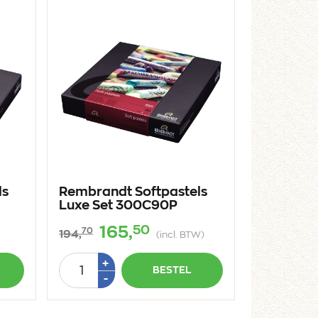
ls
Rembrandt Softpastels
Luxe Set 300C90P
50
165,
70
194,
(incl. BTW)
Aantal
Plus
+
BESTEL
1
Min
-
1