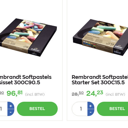
mbrandt Softpastels
Rembrandt Softpaste
sisset 300C90.5
Starter Set 300C15.5
81
23
96,
24,
90
50
28,
(incl. BTW)
(incl. BTW)
tal
Aantal
Plus
Plus
+
+
BESTEL
BESTEL
1
1
Min
Min
-
-
1
1