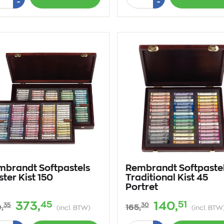
Min
Min
-
-
1
1
mbrandt Softpastels
Rembrandt Softpaste
ter Kist 150
Traditional Kist 45
Portret
45
51
373,
140,
35
30
,
165,
(incl. BTW)
(incl. BTW