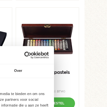
Over
l
Rembrandt Softpastels
 |
Starter Kist 15
40
50,
30
59,
(incl. BTW)
 media te bieden en om ons
ze partners voor social
Aantal
Plus
+
BESTEL
nformatie die u aan ze heeft
1
Min
-