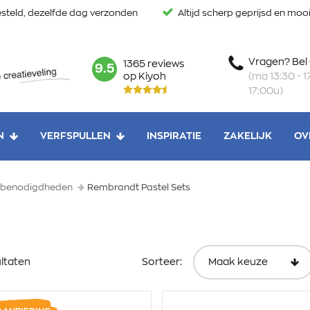
steld, dezelfde dag verzonden
Altijd scherp geprijsd en mo
Vragen? Bel
1365 reviews
mark:
9.5
(ma 13:30 - 17
op Kiyoh
17:00u)
N
VERFSPULLEN
INSPIRATIE
ZAKELIJK
OV
enbenodigdheden
Rembrandt Pastel Sets
ultaten
Sorteer: