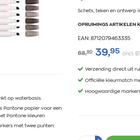
Schets, teken en ontwerp 
OPRUIMINGS ARTIKELEN 
EAN: 8712079463335
95
39,
90
68,
(incl. 
Verzending direct uit 
Officiële kleurmatch m
Hoogwaardige markers 
nkt op waterbasis
s Pantone papier voor een
et Pantone kleuren
kers met twee punten:
Aantal
Plus