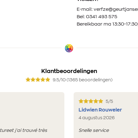
E-mail:
verfze@geurtjansen
Bel:
0341 493 575
Bereikbaar ma 13:30-17:30;
Klantbeoordelingen
9.5/10 (1365 beoordelingen)
5/5
Lidwien Rouweler
4 augustus 2026
reet j'ai trouvé très
Snelle service