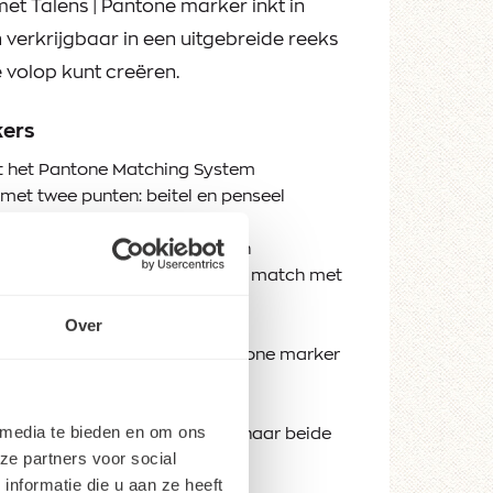
met Talens | Pantone marker inkt in
n verkrijgbaar in een uitgebreide reeks
e volop kunt creëren.
kers
et het Pantone Matching System
et twee punten: beitel en penseel
le op pigmentbasis
terbasis, watervast na drogen
tone papier voor een optimale match met
Over
 bij herhaalde lagen
oir (navullen met Talens | Pantone marker
ren en diverse sets
 media te bieden en om ons
or een optimale inkttoevoer naar beide
ze partners voor social
nformatie die u aan ze heeft
 geproduceerd in Europa