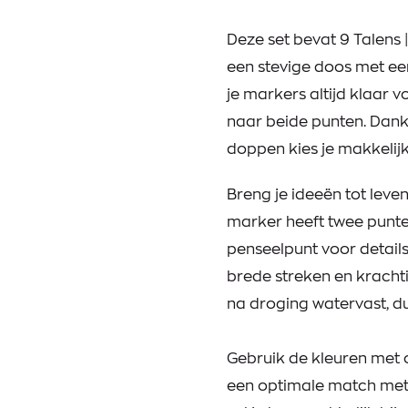
Deze set bevat 9 Talens 
een stevige doos met een
je markers altijd klaar 
naar beide punten. Dan
doppen kies je makkelijk
Breng je ideeën tot leve
marker heeft twee punten 
penseelpunt voor details 
brede streken en krachti
na droging watervast, du
Gebruik de kleuren met 
een optimale match met P