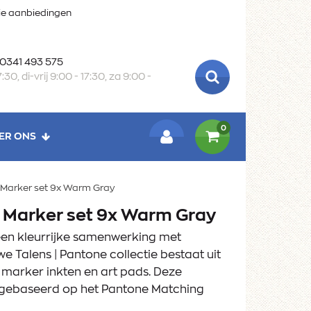
oie aanbiedingen
 0341 493 575
:30, di-vrij 9:00 - 17:30, za 9:00 -
ZOEKEN
0
ER ONS
LOGIN
 Marker set 9x Warm Gray
e Marker set 9x Warm Gray
 een kleurrijke samenwerking met
e Talens | Pantone collectie bestaat uit
marker inkten en art pads. Deze
 gebaseerd op het Pantone Matching