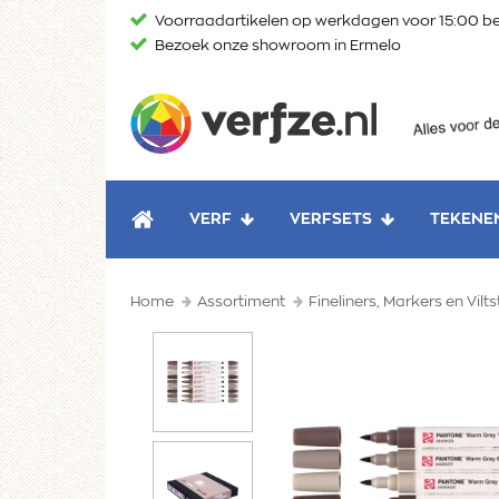
Ga
Voorraadartikelen op werkdagen voor 15:00 be
naar
Bezoek onze showroom in Ermelo
content
Verfze
VERF
VERFSETS
TEKENE
HOME
Home
Assortiment
Fineliners, Markers en Vilts