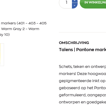
+
IN WINKEL
1
Min
-
1
e markers (401 – 403 – 405
 – Warm Gray 2 – Warm
ay 10)
OMSCHRIJVING
Talens | Pantone mar
Schets, teken en ontwerp
markers! Deze hoogwaa
gepigmenteerde inkt op 
gebaseerd op het Panto
geformuleerd, aangepas
ontworpen en goedgeke