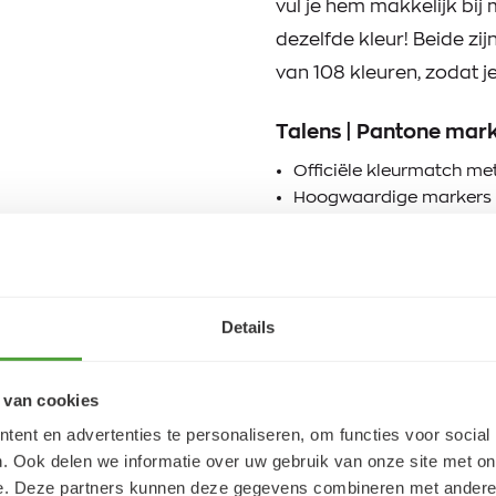
vul je hem makkelijk bij 
dezelfde kleur! Beide zij
van 108 kleuren, zodat j
Talens | Pantone mar
Officiële kleurmatch m
Hoogwaardige markers m
Lichtecht dankzij formu
Sneldrogende inkt op wa
Gebruik met Talens Pan
Pantone kleuren
Details
Geen papierbeschadiging
Groot, navulbaar reserv
inkten)
 van cookies
Verkrijgbaar in 108 kleu
ent en advertenties te personaliseren, om functies voor social
Horizontaal opbergen vo
. Ook delen we informatie over uw gebruik van onze site met on
punten
e. Deze partners kunnen deze gegevens combineren met andere i
Met trots ontworpen en