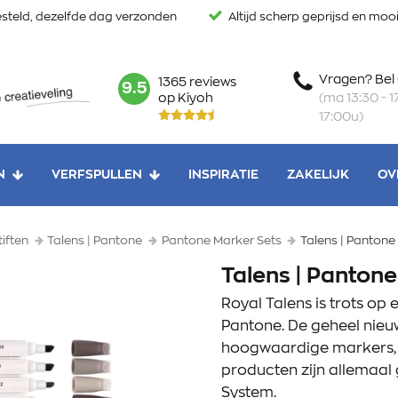
steld, dezelfde dag verzonden
Altijd scherp geprijsd en mo
Vragen? Bel
1365 reviews
mark:
9.5
(ma 13:30 - 17
op Kiyoh
17:00u)
N
VERFSPULLEN
INSPIRATIE
ZAKELIJK
OV
tiften
Talens | Pantone
Pantone Marker Sets
Talens | Pantone
Talens | Panton
Royal Talens is trots op
Pantone. De geheel nieuw
hoogwaardige markers, 
producten zijn allemaal
System.