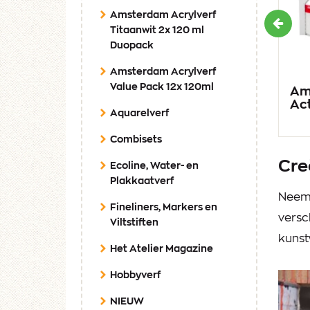
Amsterdam Acrylverf
Vorig
Titaanwit 2x 120 ml
Duopack
Amsterdam Acrylverf
Value Pack 12x 120ml
s
Amsterdam Acrylverf
Am
Sets
Act
Aquarelverf
Combisets
Cre
Ecoline, Water- en
Plakkaatverf
Neem 
Fineliners, Markers en
versc
Viltstiften
kunst
Het Atelier Magazine
Hobbyverf
NIEUW