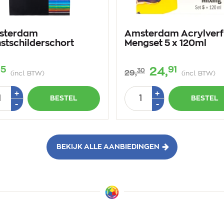
sterdam
Amsterdam Acrylverf
stschilderschort
Mengset 5 x 120ml
95
91
24,
30
29,
(incl. BTW)
(incl. BTW)
tal
Aantal
Plus
Plus
+
+
BESTEL
BESTEL
1
1
Min
Min
-
-
1
1
BEKIJK ALLE AANBIEDINGEN