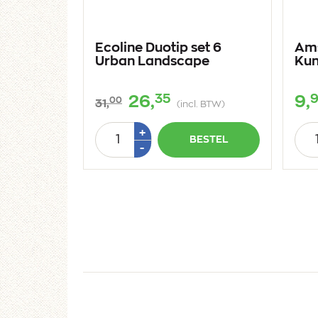
Ecoline Duotip set 6
Am
Urban Landscape
Kun
35
26,
9,
00
31,
(incl. BTW)
Aantal
Aan
Plus
+
BESTEL
1
Min
-
1