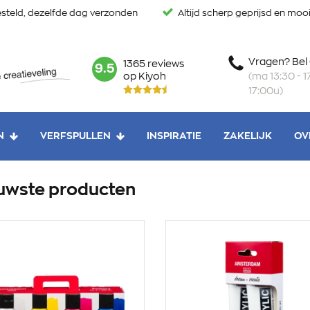
steld, dezelfde dag verzonden
Altijd scherp geprijsd en mo
Vragen? Bel
1365 reviews
mark:
9.5
(ma 13:30 - 17
op Kiyoh
17:00u)
N
VERFSPULLEN
INSPIRATIE
ZAKELIJK
OV
uwste producten