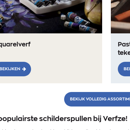
quarelverf
Past
tek
BEKIJKEN
BE
BEKIJK VOLLEDIG ASSORTI
populairste schilderspullen bij Verfze!