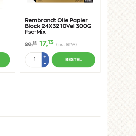
Rembrandt Olie Papier
Block 24X32 10Vel 300G
Fsc-Mix
13
17,
15
20,
(incl. BTW)
Aantal
Plus
+
BESTEL
1
Min
-
1