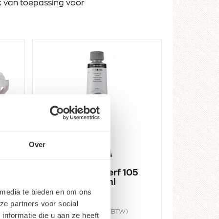
ak van toepassing voor
Over
f
Van Gogh Olieverf 105
Titaanwit 200 ml
 media te bieden en om ons
ze partners voor social
60
10,
25
13,
(incl. BTW)
nformatie die u aan ze heeft