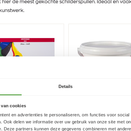
k hier de meest gekochte schilderspullen. Ideaal en va
kunstwerk.
Details
sterdam Acrylverf
Amsterdam Acrylver
 van cookies
plete collectie set |
105 Titaanwit 2,5 liter
× 20 ml
ent en advertenties te personaliseren, om functies voor social
. Ook delen we informatie over uw gebruik van onze site met on
10
72
120,
45,
30
95
51,
(incl. BTW)
(incl. BTW)
e. Deze partners kunnen deze gegevens combineren met andere i