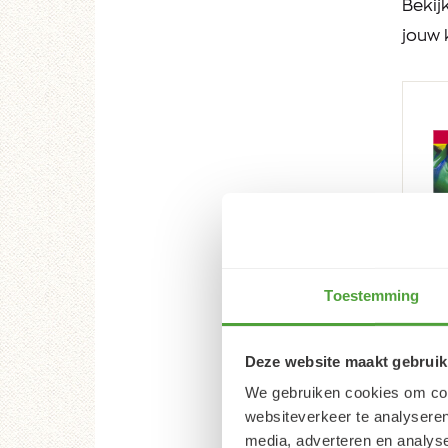
Bekij
jouw 
Toestemming
Am
Deze website maakt gebruik
com
90 
We gebruiken cookies om cont
websiteverkeer te analyseren
141,
media, adverteren en analys