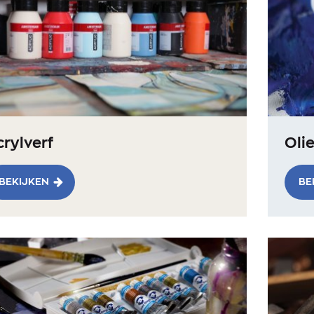
rylverf
Olie
BEKIJKEN
BE