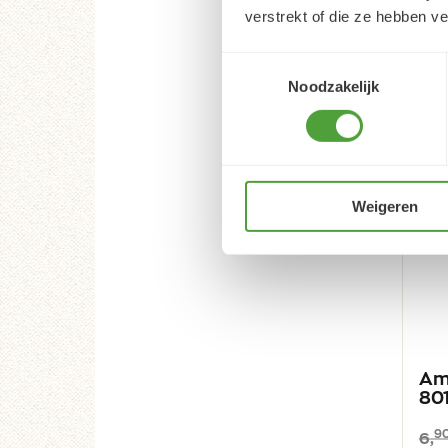
verstrekt of die ze hebben v
Aan
Toestemmingsselectie
Noodzakelijk
Weigeren
Am
80
9
6,