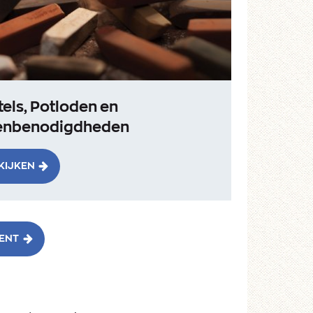
els, Potloden en
enbenodigdheden
KIJKEN
MENT