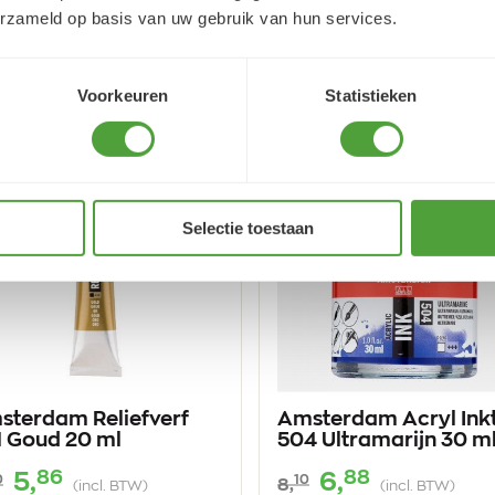
erzameld op basis van uw gebruik van hun services.
tal
Aantal
Plus
Plus
+
+
BESTEL
BESTEL
1
1
Min
Min
-
-
1
1
Voorkeuren
Statistieken
Selectie toestaan
sterdam Reliefverf
Amsterdam Acryl Ink
1 Goud 20 ml
504 Ultramarijn 30 m
86
88
5,
6,
0
10
8,
(incl. BTW)
(incl. BTW)