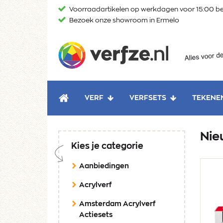
Ga
Voorraadartikelen op werkdagen voor 15:00 be
naar
Bezoek onze showroom in Ermelo
content
Verfze
VERF
VERFSETS
TEKENE
HOME
Nie
Kies je categorie
Aanbiedingen
Acrylverf
Amsterdam Acrylverf
Actiesets