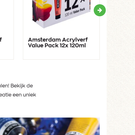
Volgende
f
Amsterdam Acrylverf
Het Ate
Value Pack 12x 120ml
len! Bekijk de
eatie een uniek