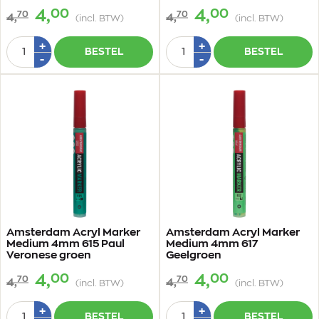
00
00
4,
4,
70
70
4,
4,
(incl. BTW)
(incl. BTW)
Aantal
Aantal
Plus
Plus
+
+
BESTEL
BESTEL
1
1
Min
Min
-
-
1
1
Amsterdam Acryl Marker
Amsterdam Acryl Marker
Medium 4mm 615 Paul
Medium 4mm 617
Veronese groen
Geelgroen
00
00
4,
4,
70
70
4,
4,
(incl. BTW)
(incl. BTW)
Aantal
Aantal
Plus
Plus
+
+
BESTEL
BESTEL