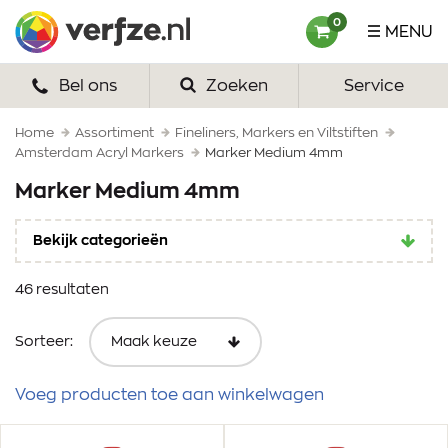
Ga
Verfze
0
MENU
naar
content
Bel ons
Zoeken
Service
HOME
VERF
Home
Assortiment
Fineliners, Markers en Viltstiften
Amsterdam Acryl Markers
Marker Medium 4mm
VERFSETS
Marker Medium 4mm
TEKENEN
Bekijk categorieën
VERFSPULLEN
46 resultaten
INSPIRATIE
Sorteer:
ZAKELIJK
Voeg producten toe aan winkelwagen
OVER ONS