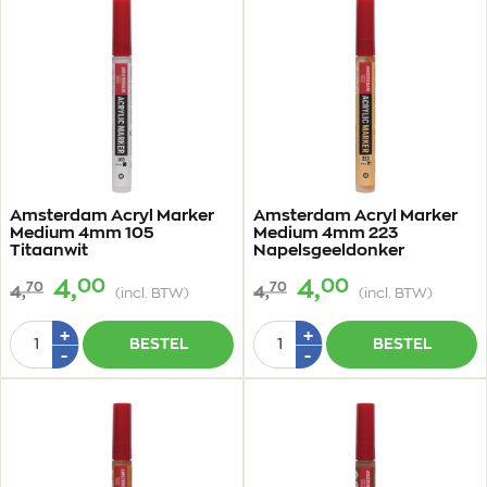
Amsterdam Acryl Marker
Amsterdam Acryl Marker
Medium 4mm 105
Medium 4mm 223
Titaanwit
Napelsgeeldonker
00
00
4,
4,
70
70
4,
4,
(incl. BTW)
(incl. BTW)
Aantal
Aantal
Plus
Plus
+
+
BESTEL
BESTEL
1
1
Min
Min
-
-
1
1