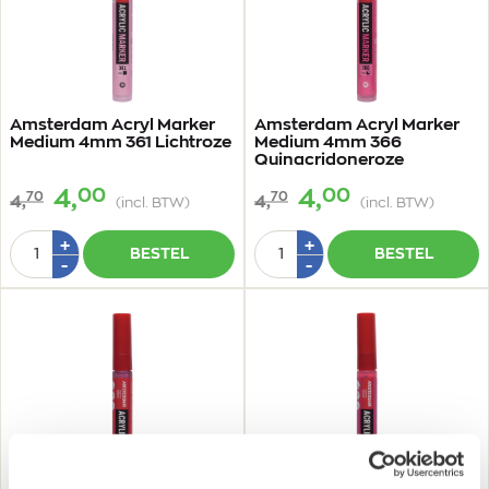
Amsterdam Acryl Marker
Amsterdam Acryl Marker
Medium 4mm 361 Lichtroze
Medium 4mm 366
Quinacridoneroze
00
00
4,
4,
70
70
4,
4,
(incl. BTW)
(incl. BTW)
Aantal
Aantal
Plus
Plus
+
+
BESTEL
BESTEL
1
1
Min
Min
-
-
1
1