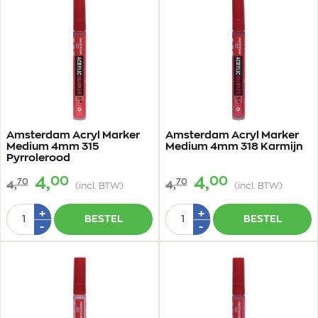
Amsterdam Acryl Marker
Amsterdam Acryl Marker
Medium 4mm 315
Medium 4mm 318 Karmijn
Pyrrolerood
00
00
4,
4,
70
70
4,
4,
(incl. BTW)
(incl. BTW)
Aantal
Aantal
Plus
Plus
+
+
BESTEL
BESTEL
1
1
Min
Min
-
-
1
1