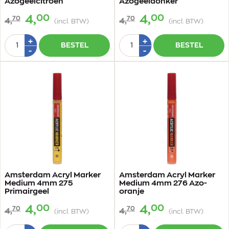
Azogeelcitroen
Azogeeldonker
00
00
4,
4,
70
70
4,
4,
(incl. BTW)
(incl. BTW)
Aantal
Aantal
Plus
Plus
+
+
BESTEL
BESTEL
1
1
Min
Min
-
-
1
1
Amsterdam Acryl Marker
Amsterdam Acryl Marker
Medium 4mm 275
Medium 4mm 276 Azo-
Primairgeel
oranje
00
00
4,
4,
70
70
4,
4,
(incl. BTW)
(incl. BTW)