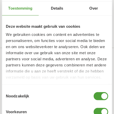
Toestemming
Details
Over
Amsterdam Acryl Marker
Amsterdam Acryl Marker
Medium 4mm 369
Medium 4mm 384
Primairmagenta
Reflexroze
00
00
Deze website maakt gebruik van cookies
4,
4,
70
70
4,
4,
(incl. BTW)
(incl. BTW)
We gebruiken cookies om content en advertenties te
Aantal
Aantal
Plus
Plus
+
+
BESTEL
BESTEL
personaliseren, om functies voor social media te bieden
1
1
Min
Min
-
-
en om ons websiteverkeer te analyseren. Ook delen we
1
1
informatie over uw gebruik van onze site met onze
partners voor social media, adverteren en analyse. Deze
partners kunnen deze gegevens combineren met andere
informatie die u aan ze heeft verstrekt of die ze hebben
verzameld op basis van uw gebruik van hun services.
Toestemmingsselectie
Noodzakelijk
Amsterdam Acryl Marker
Amsterdam Acryl Marker
Medium 4mm 385
Medium 4mm 399
Voorkeuren
Quinacridoneroze licht
Naftolrooddonker