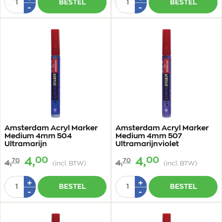
BESTEL
BESTEL
1
1
Min
Min
-
-
1
1
Amsterdam Acryl Marker
Amsterdam Acryl Marker
Medium 4mm 504
Medium 4mm 507
Ultramarijn
Ultramarijnviolet
00
00
4,
4,
70
70
4,
4,
(incl. BTW)
(incl. BTW)
Aantal
Aantal
Plus
Plus
+
+
BESTEL
BESTEL
1
1
Min
Min
-
-
1
1