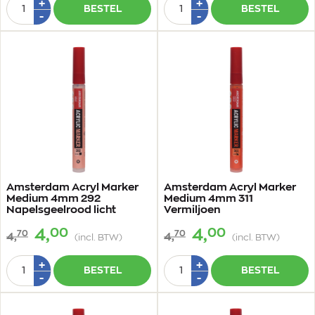
Aantal
Aantal
Plus
Plus
+
+
BESTEL
BESTEL
1
1
Min
Min
-
-
1
1
Amsterdam Acryl Marker
Amsterdam Acryl Marker
Medium 4mm 292
Medium 4mm 311
Napelsgeelrood licht
Vermiljoen
00
00
4,
4,
70
70
4,
4,
(incl. BTW)
(incl. BTW)
Aantal
Aantal
Plus
Plus
+
+
BESTEL
BESTEL
1
1
Min
Min
-
-
1
1