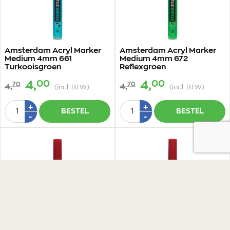
Amsterdam Acryl Marker
Amsterdam Acryl Marker
Medium 4mm 661
Medium 4mm 672
Turkooisgroen
Reflexgroen
00
00
4,
4,
70
70
4,
4,
(incl. BTW)
(incl. BTW)
Aantal
Aantal
Plus
Plus
+
+
BESTEL
BESTEL
1
1
Min
Min
-
-
1
1