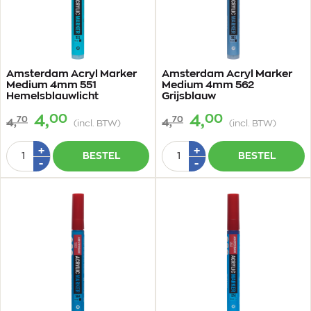
Amsterdam Acryl Marker
Amsterdam Acryl Marker
Medium 4mm 551
Medium 4mm 562
Hemelsblauwlicht
Grijsblauw
00
00
4,
4,
70
70
4,
4,
(incl. BTW)
(incl. BTW)
Aantal
Aantal
Plus
Plus
+
+
BESTEL
BESTEL
1
1
Min
Min
-
-
1
1