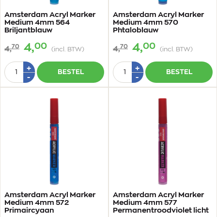
Amsterdam Acryl Marker
Amsterdam Acryl Marker
Medium 4mm 564
Medium 4mm 570
Briljantblauw
Phtaloblauw
00
00
4,
4,
70
70
4,
4,
(incl. BTW)
(incl. BTW)
Aantal
Aantal
Plus
Plus
+
+
BESTEL
BESTEL
1
1
Min
Min
-
-
1
1
Amsterdam Acryl Marker
Amsterdam Acryl Marker
Medium 4mm 572
Medium 4mm 577
Primaircyaan
Permanentroodviolet licht