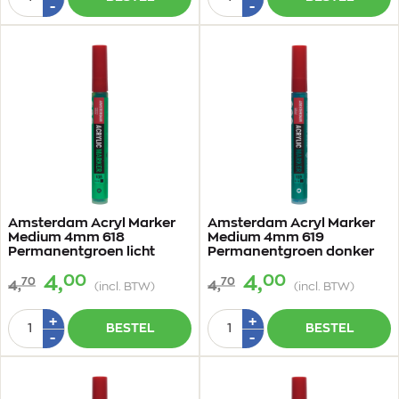
1
1
Min
Min
-
-
1
1
Amsterdam Acryl Marker
Amsterdam Acryl Marker
Medium 4mm 618
Medium 4mm 619
Permanentgroen licht
Permanentgroen donker
00
00
4,
4,
70
70
4,
4,
(incl. BTW)
(incl. BTW)
Aantal
Aantal
Plus
Plus
+
+
BESTEL
BESTEL
1
1
Min
Min
-
-
1
1