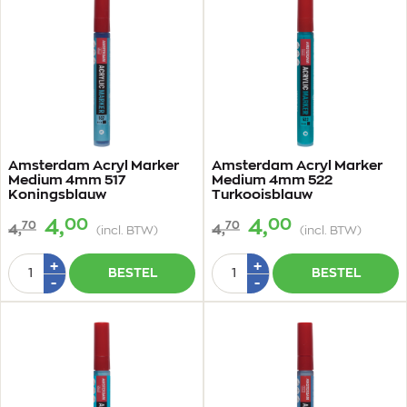
Amsterdam Acryl Marker
Amsterdam Acryl Marker
Medium 4mm 517
Medium 4mm 522
Koningsblauw
Turkooisblauw
00
00
4,
4,
70
70
4,
4,
(incl. BTW)
(incl. BTW)
Aantal
Aantal
Plus
Plus
+
+
BESTEL
BESTEL
1
1
Min
Min
-
-
1
1