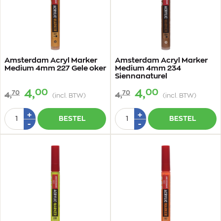
Amsterdam Acryl Marker
Amsterdam Acryl Marker
Medium 4mm 227 Gele oker
Medium 4mm 234
Siennanaturel
00
00
4,
4,
70
70
4,
4,
(incl. BTW)
(incl. BTW)
Aantal
Aantal
Plus
Plus
+
+
BESTEL
BESTEL
1
1
Min
Min
-
-
1
1