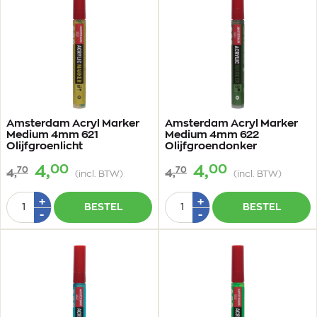
Amsterdam Acryl Marker
Amsterdam Acryl Marker
Medium 4mm 621
Medium 4mm 622
Olijfgroenlicht
Olijfgroendonker
00
00
4,
4,
70
70
4,
4,
(incl. BTW)
(incl. BTW)
Aantal
Aantal
Plus
Plus
+
+
BESTEL
BESTEL
1
1
Min
Min
-
-
1
1