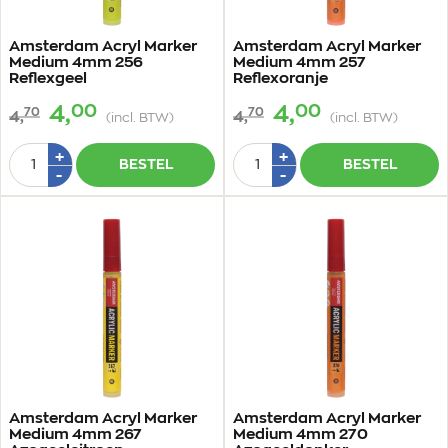
Amsterdam Acryl Marker
Amsterdam Acryl Marker
Medium 4mm 256
Medium 4mm 257
Reflexgeel
Reflexoranje
00
00
4,
4,
70
70
4,
4,
(incl. BTW)
(incl. BTW)
Aantal
Aantal
Plus
Plus
+
+
BESTEL
BESTEL
1
1
Min
Min
-
-
1
1
Amsterdam Acryl Marker
Amsterdam Acryl Marker
Medium 4mm 267
Medium 4mm 270