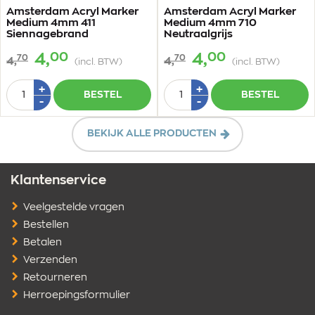
Amsterdam Acryl Marker
Amsterdam Acryl Marker
Medium 4mm 411
Medium 4mm 710
Siennagebrand
Neutraalgrijs
00
00
4,
4,
70
70
4,
4,
(incl. BTW)
(incl. BTW)
Aantal
Aantal
Plus
Plus
+
+
BESTEL
BESTEL
1
1
Min
Min
-
-
1
1
BEKIJK ALLE PRODUCTEN
Klantenservice
Veelgestelde vragen
Bestellen
Betalen
Verzenden
Retourneren
Herroepingsformulier