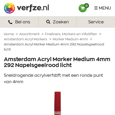
Ga
Verfze
0
MENU
naar
content
Bel ons
Zoeken
Service
HOME
VERF
Home
Assortiment
Fineliners, Markers en Viltstiften
Amsterdam Acryl Markers
Marker Medium 4mm
Amsterdam Acryl Marker Medium 4mm 292 Napelsgeelrood
VERFSETS
licht
TEKENEN
Amsterdam Acryl Marker Medium 4mm
292 Napelsgeelrood licht
VERFSPULLEN
Sneldrogende acrylverfstift met een ronde punt
INSPIRATIE
van 4mm
ZAKELIJK
OVER ONS