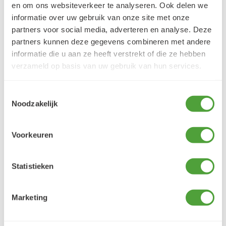
en om ons websiteverkeer te analyseren. Ook delen we
informatie over uw gebruik van onze site met onze
Klantbeoordelingen
partners voor social media, adverteren en analyse. Deze
9.5/10 (1365 beoordelingen)
partners kunnen deze gegevens combineren met andere
informatie die u aan ze heeft verstrekt of die ze hebben
verzameld op basis van uw gebruik van hun services.
5/5
Danielle ROCH
Toestemmingsselectie
5 augustus 2026
Noodzakelijk
Je cherche un magasin pour mes peintureet
j'ai trouvé très contente du résultat
Voorkeuren
LEES MEER
Statistieken
Marketing
Varianten