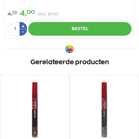
00
4,
70
4,
(incl. BTW)
Aantal
Plus
+
BESTEL
1
Min
-
1
Gerelateerde producten