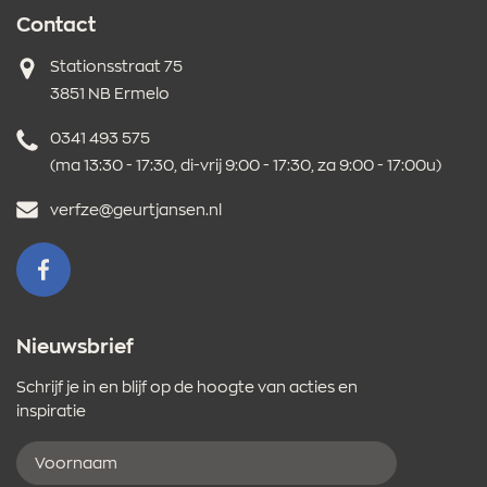
Contact
Adres
Stationsstraat 75
3851 NB Ermelo
Telefoonnummer
0341 493 575
(ma 13:30 - 17:30, di-vrij 9:00 - 17:30, za 9:00 - 17:00u)
E-
verfze@geurtjansen.nl
mailadres
VOLG ONS OP FACEBOOK
Nieuwsbrief
Schrijf je in en blijf op de hoogte van acties en
inspiratie
Voornaam