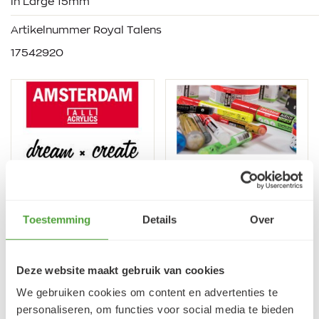
in Large 15mm
Artikelnummer Royal Talens
17542920
VRAGEN?
Toestemming
Details
Over
E-mail:
verfze@geurtjansen.nl
Bel:
0341 493 575
Deze website maakt gebruik van cookies
Bereikbaar ma 13:30-17:30; di-vr 9:00-17:30; za 9:00-
17:00u
We gebruiken cookies om content en advertenties te
personaliseren, om functies voor social media te bieden