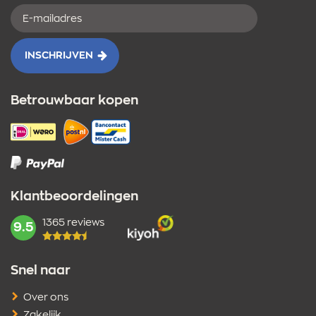
E-
mailadres
INSCHRIJVEN
Betrouwbaar kopen
Klantbeoordelingen
1365 reviews
mark:
9.5
Snel naar
Over ons
Zakelijk