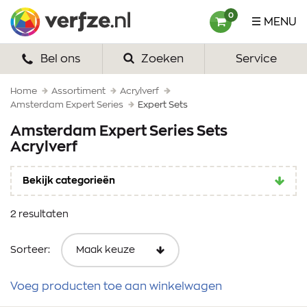
Ga
Verfze
0
MENU
naar
content
Bel ons
Zoeken
Service
HOME
VERF
Home
Assortiment
Acrylverf
Amsterdam Expert Series
Expert Sets
VERFSETS
Amsterdam Expert Series Sets
Acrylverf
TEKENEN
Bekijk categorieën
VERFSPULLEN
2 resultaten
INSPIRATIE
ZAKELIJK
Sorteer:
OVER ONS
Voeg producten toe aan winkelwagen