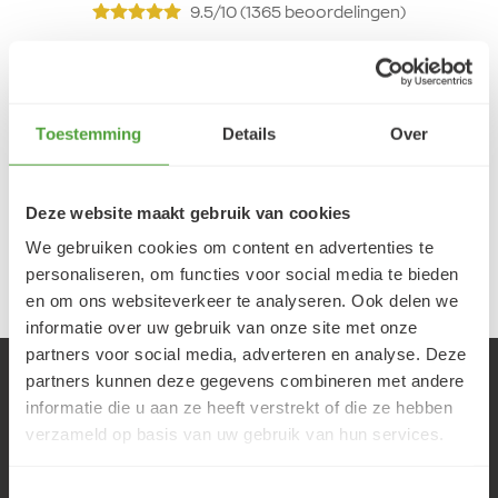
9.5/10 (1365 beoordelingen)
5/5
Danielle ROCH
Toestemming
Details
Over
5 augustus 2026
Je cherche un magasin pour mes peintureet
Deze website maakt gebruik van cookies
j'ai trouvé très contente du résultat
We gebruiken cookies om content en advertenties te
LEES MEER
personaliseren, om functies voor social media te bieden
en om ons websiteverkeer te analyseren. Ook delen we
informatie over uw gebruik van onze site met onze
partners voor social media, adverteren en analyse. Deze
Klantenservice
partners kunnen deze gegevens combineren met andere
informatie die u aan ze heeft verstrekt of die ze hebben
Veelgestelde vragen
verzameld op basis van uw gebruik van hun services.
Bestellen
Betalen
Verzenden
Toestemmingsselectie