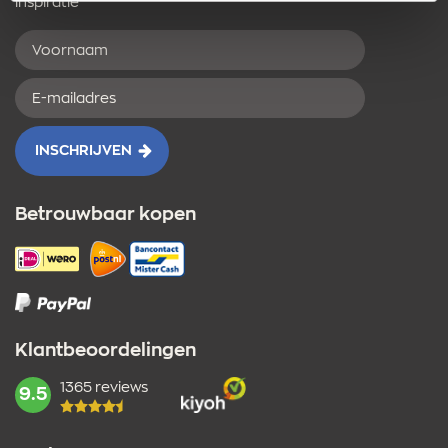
inspiratie
Voornaam
E-
mailadres
INSCHRIJVEN
Betrouwbaar kopen
Klantbeoordelingen
1365 reviews
mark:
9.5