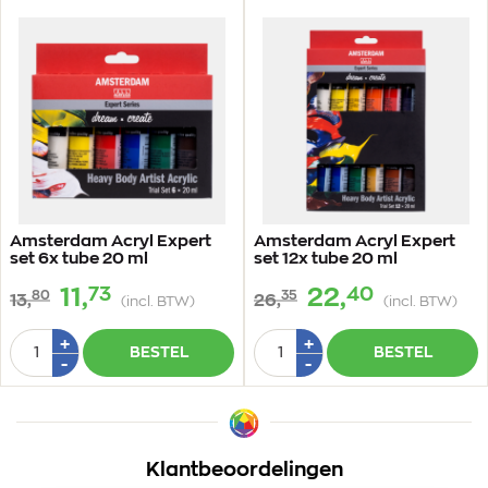
Amsterdam Acryl Expert
Amsterdam Acryl Expert
set 6x tube 20 ml
set 12x tube 20 ml
73
40
11,
22,
80
35
13,
26,
(incl. BTW)
(incl. BTW)
Aantal
Aantal
Plus
Plus
+
+
BESTEL
BESTEL
1
1
Min
Min
-
-
1
1
Klantbeoordelingen