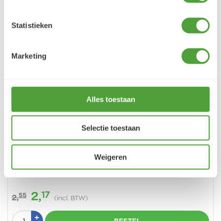
Statistieken
Marketing
Alles toestaan
Vorige
Vo
Selectie toestaan
Weigeren
Van Gogh Aquarelverf 339 Engelsrood Napje
17
2,
55
2,
(incl. BTW)
Aantal
Plus
+