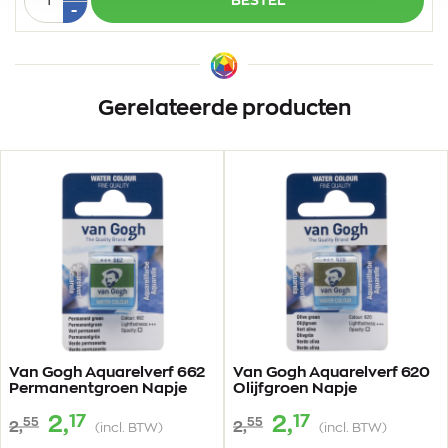
BESTEL
1
Min
-
1
Gerelateerde producten
Van Gogh Aquarelverf 662
Van Gogh Aquarelverf 620
Permanentgroen Napje
Olijfgroen Napje
17
17
2,
2,
55
55
2,
2,
(incl. BTW)
(incl. BTW)