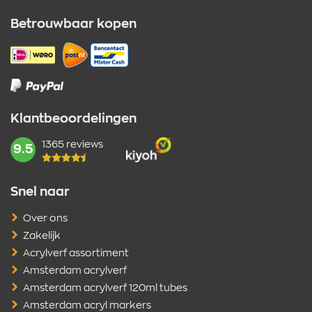
Betrouwbaar kopen
Klantbeoordelingen
1365 reviews
mark:
9.5
Snel naar
Over ons
Zakelijk
Acrylverf assortiment
Amsterdam acrylverf
Amsterdam acrylverf 120ml tubes
Amsterdam acryl markers