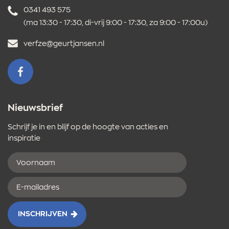
Telefoonnummer
0341 493 575
(ma 13:30 - 17:30, di-vrij 9:00 - 17:30, za 9:00 - 17:00u)
E-
verfze@geurtjansen.nl
mailadres
VOLG ONS OP FACEBOOK
Nieuwsbrief
Schrijf je in en blijf op de hoogte van acties en
inspiratie
Voornaam
E-
mailadres
INSCHRIJVEN