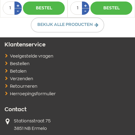
Aantal
Aantal
Plus
Plus
+
+
BESTEL
BESTEL
1
1
Min
Min
-
-
1
1
BEKIJK ALLE PRODUCTEN
Klantenservice
Veelgestelde vragen
Bestellen
Betalen
Verzenden
Retourneren
Herroepingsformulier
Contact
Adres
Stationsstraat 75
3851 NB Ermelo