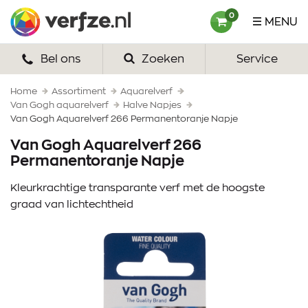
Ga
Verfze
0
MENU
naar
content
Bel ons
Zoeken
Service
HOME
VERF
Home
Assortiment
Aquarelverf
Van Gogh aquarelverf
Halve Napjes
Van Gogh Aquarelverf 266 Permanentoranje Napje
VERFSETS
Van Gogh Aquarelverf 266
TEKENEN
Permanentoranje Napje
VERFSPULLEN
Kleurkrachtige transparante verf met de hoogste
graad van lichtechtheid
INSPIRATIE
ZAKELIJK
OVER ONS