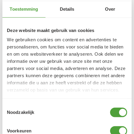
Toestemming
Details
Over
5/5
Danielle ROCH
Deze website maakt gebruik van cookies
5 augustus 2026
We gebruiken cookies om content en advertenties te
Je cherche un magasin pour mes peintureet
personaliseren, om functies voor social media te bieden
j'ai trouvé très contente du résultat
en om ons websiteverkeer te analyseren. Ook delen we
LEES MEER
informatie over uw gebruik van onze site met onze
partners voor social media, adverteren en analyse. Deze
partners kunnen deze gegevens combineren met andere
informatie die u aan ze heeft verstrekt of die ze hebben
verzameld op basis van uw gebruik van hun services.
Varianten
Toestemmingsselectie
Noodzakelijk
Voorkeuren