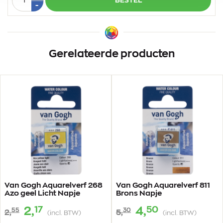
BESTEL
1
Min
-
1
Gerelateerde producten
Van Gogh Aquarelverf 268
Van Gogh Aquarelverf 811
Azo geel Licht Napje
Brons Napje
17
50
2,
4,
55
30
2,
5,
(incl. BTW)
(incl. BTW)