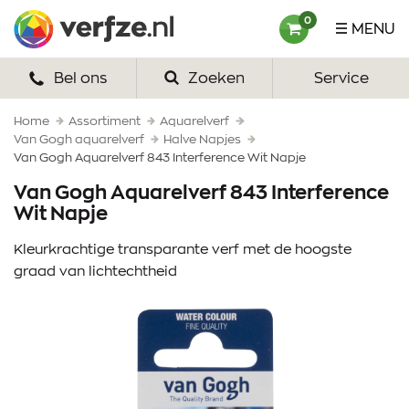
Ga
Verfze
0
MENU
naar
content
Bel ons
Zoeken
Service
HOME
VERF
Home
Assortiment
Aquarelverf
Van Gogh aquarelverf
Halve Napjes
Van Gogh Aquarelverf 843 Interference Wit Napje
VERFSETS
Van Gogh Aquarelverf 843 Interference
TEKENEN
Wit Napje
VERFSPULLEN
Kleurkrachtige transparante verf met de hoogste
graad van lichtechtheid
INSPIRATIE
ZAKELIJK
OVER ONS