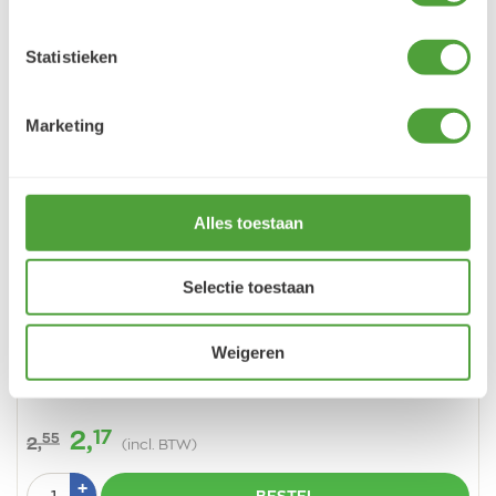
Statistieken
Marketing
Alles toestaan
Vorige
Vo
Selectie toestaan
Weigeren
Van Gogh Aquarelverf 411 Sienna Gebrand Napje
17
2,
55
2,
(incl. BTW)
Aantal
Plus
+