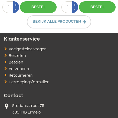
Aantal
Aantal
Plus
Plus
+
+
BESTEL
BESTEL
1
1
Min
Min
-
-
1
1
BEKIJK ALLE PRODUCTEN
Klantenservice
Veelgestelde vragen
Bestellen
Betalen
Verzenden
Retourneren
Herroepingsformulier
Contact
Adres
Stationsstraat 75
3851 NB Ermelo