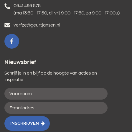
Telefoonnummer
0341 493 575
(ma 13:30 - 17:30, di-vrij 9:00 - 17:30, za 9:00 - 17:00u)
E-
verfze@geurtjansen.nl
mailadres
VOLG ONS OP FACEBOOK
Nieuwsbrief
Schrijf je in en blijf op de hoogte van acties en
inspiratie
Voornaam
E-
mailadres
INSCHRIJVEN