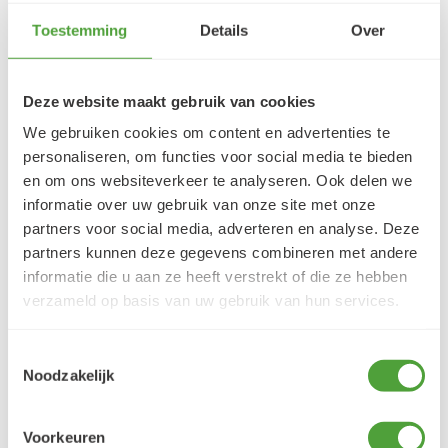
Toestemming
Details
Over
5/5
Danielle ROCH
Deze website maakt gebruik van cookies
5 augustus 2026
We gebruiken cookies om content en advertenties te
Je cherche un magasin pour mes peintureet
personaliseren, om functies voor social media te bieden
j'ai trouvé très contente du résultat
en om ons websiteverkeer te analyseren. Ook delen we
LEES MEER
informatie over uw gebruik van onze site met onze
partners voor social media, adverteren en analyse. Deze
partners kunnen deze gegevens combineren met andere
informatie die u aan ze heeft verstrekt of die ze hebben
verzameld op basis van uw gebruik van hun services.
Varianten
Toestemmingsselectie
Noodzakelijk
Voorkeuren