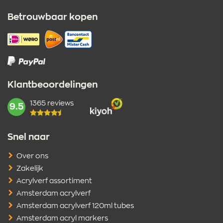
Betrouwbaar kopen
Klantbeoordelingen
1365 reviews
mark:
9.5
Snel naar
Over ons
Zakelijk
Acrylverf assortiment
Amsterdam acrylverf
Amsterdam acrylverf 120ml tubes
Amsterdam acryl markers