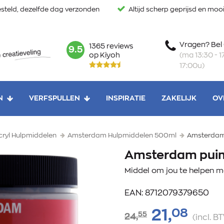
steld, dezelfde dag verzonden
Altijd scherp geprijsd en mo
Vragen? Bel
1365 reviews
mark:
9.5
(ma 13:30 - 17
op Kiyoh
17:00u)
N
VERFSPULLEN
INSPIRATIE
ZAKELIJK
OV
ryl Hulpmiddelen
Amsterdam Hulpmiddelen 500ml
Amsterdam 
Amsterdam puim
Middel om jou te helpen 
EAN: 8712079379650
08
21,
55
24,
(incl. B