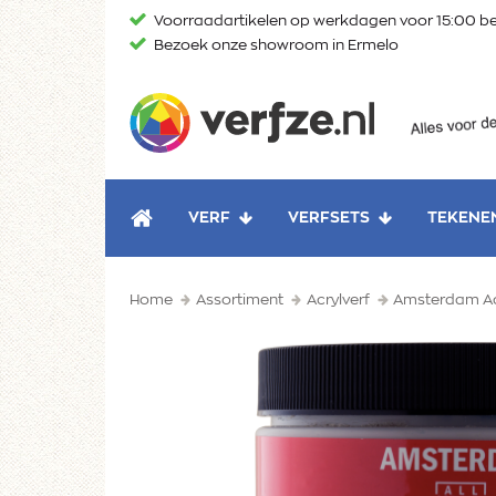
Ga
Voorraadartikelen op werkdagen voor 15:00 be
naar
Bezoek onze showroom in Ermelo
content
Verfze
VERF
VERFSETS
TEKENE
HOME
Home
Assortiment
Acrylverf
Amsterdam Ac