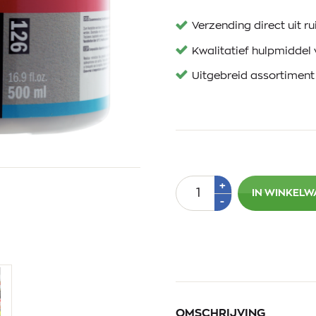
Verzending direct uit 
Kwalitatief hulpmiddel 
Uitgebreid assortiment
Aantal
Plus
+
IN WINKEL
1
Min
-
1
OMSCHRIJVING