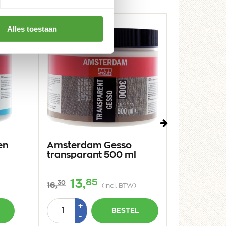
Alles toestaan
Volgende
en
Amsterdam Gesso
Amster
transparant 500 ml
medium
ml
85
13,
2
30
45
16,
25,
(incl. BTW)
Aantal
Aantal
Plus
+
BESTEL
1
Min
-
-
1