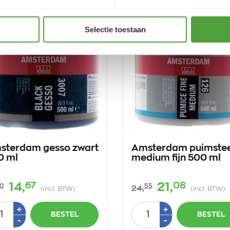
Selectie toestaan
sterdam gesso zwart
Amsterdam puimste
0 ml
medium fijn 500 ml
67
08
14,
21,
0
55
24,
(incl. BTW)
(incl. BTW)
tal
Aantal
Plus
Plus
+
+
BESTEL
BESTEL
1
1
Min
Min
-
-
1
1