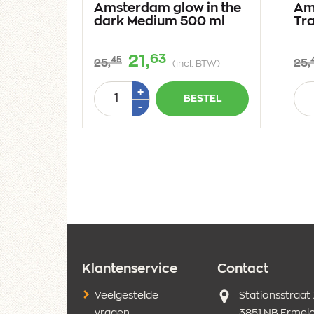
Amsterdam glow in the
Am
dark Medium 500 ml
Tra
63
21,
45
25,
25,
(incl. BTW)
Aantal
Aan
Plus
+
BESTEL
1
Min
-
1
Klantenservice
Contact
Adres
Veelgestelde
Stationsstraat
vragen
3851 NB Ermel