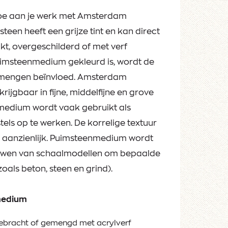
toe aan je werk met Amsterdam
en heeft een grijze tint en kan direct
kt, overgeschilderd of met verf
msteenmedium gekleurd is, wordt de
et mengen beïnvloed. Amsterdam
ijgbaar in fijne, middelfijne en grove
nmedium wordt vaak gebruikt als
ls op te werken. De korrelige textuur
e aanzienlijk. Puimsteenmedium wordt
bouwen van schaalmodellen om bepaalde
oals beton, steen en grind).
medium
ebracht of gemengd met acrylverf