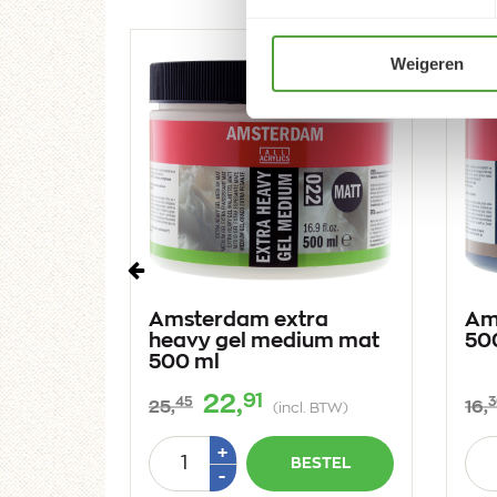
Weigeren
Vorige
ra
Amsterdam extra
Am
um
heavy gel medium mat
50
l
500 ml
91
22,
45
3
25,
16,
 BTW)
(incl. BTW)
Aantal
Aan
Plus
+
STEL
BESTEL
1
Min
-
1