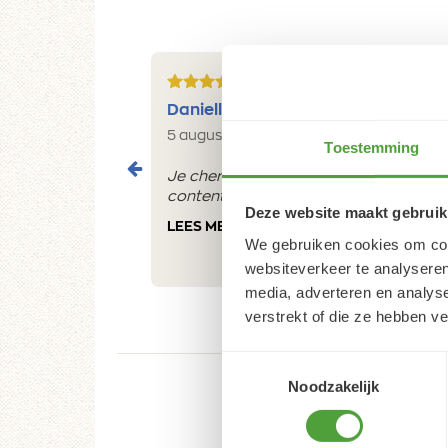
5/5
Danielle ROCH
5 augustus 2026
Toestemming
Je cherche un magasin pour mes peintu
contente du résultat
Deze website maakt gebruik
LEES MEER
We gebruiken cookies om cont
websiteverkeer te analyseren
media, adverteren en analys
verstrekt of die ze hebben v
Toestemmingsselectie
Noodzakelijk