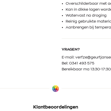
Overschilderbaar met ac
Kan in dikke lagen wor
Watervast na droging
Reinig gebruikte materi
Aanbrengen bij temperat
VRAGEN?
E-mail:
verfze@geurtjansen
Bel:
0341 493 575
Bereikbaar ma 13:30-17:30;
Klantbeoordelingen