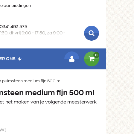
oie aanbiedingen
 0341 493 575
:30, di-vrij 9:00 - 17:30, za 9:00 -
ZOEKEN
0
ER ONS
LOGIN
puimsteen medium fijn 500 ml
steen medium fijn 500 ml
met het maken van je volgende meesterwerk
TW)