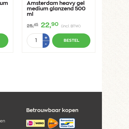
ium
Amsterdam heavy gel
medium glanzend 500
ml
90
22,
45
25,
(incl. BTW)
Aantal
Plus
+
BESTEL
1
Min
-
1
Betrouwbaar kopen
 en