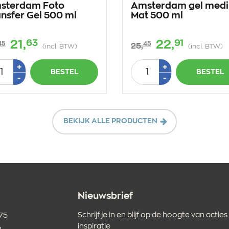
sterdam Foto
Amsterdam gel med
nsfer Gel 500 ml
Mat 500 ml
63
91
21,
22,
45
45
25,
(incl. BTW)
(incl. BTW)
tal
Aantal
Plus
Plus
+
+
BESTEL
BESTEL
1
1
Min
Min
-
-
1
1
BEKIJK ALLE PRODUCTEN
Nieuwsbrief
Schrijf je in en blijf op de hoogte van acties
 75
inspiratie
o