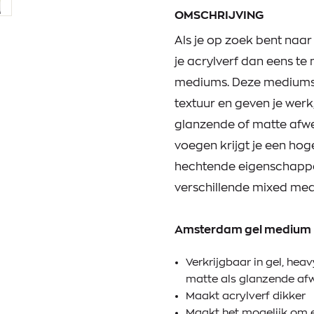
OMSCHRIJVING
Als je op zoek bent naa
je acrylverf dan eens t
mediums. Deze mediums 
textuur en geven je werk
glanzende of matte afwe
voegen krijgt je een hog
hechtende eigenschappe
verschillende mixed med
Amsterdam gel medium
Verkrijgbaar in gel, heav
matte als glanzende af
Maakt acrylverf dikker
Maakt het mogelijk om e