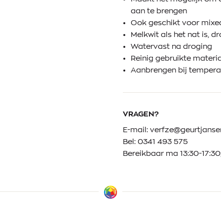
aan te brengen
Ook geschikt voor mixe
Melkwit als het nat is, 
Watervast na droging
Reinig gebruikte materi
Aanbrengen bij temperat
VRAGEN?
E-mail:
verfze@geurtjansen
Bel:
0341 493 575
Bereikbaar ma 13:30-17:30;