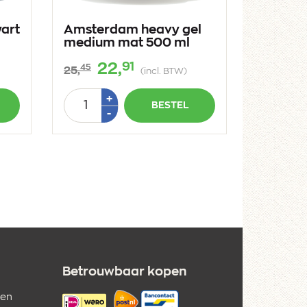
art
Amsterdam heavy gel
medium mat 500 ml
91
22,
45
25,
(incl. BTW)
Aantal
Plus
+
BESTEL
1
Min
-
1
Betrouwbaar kopen
 en