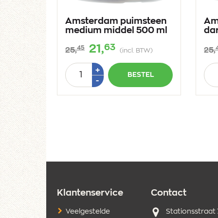
Amsterdam puimsteen
Am
medium middel 500 ml
da
63
21,
45
25,
25,
(incl. BTW)
Aantal
Aan
Plus
+
BESTEL
1
Min
-
1
Klantenservice
Contact
Adres
Veelgestelde
Stationsstraat