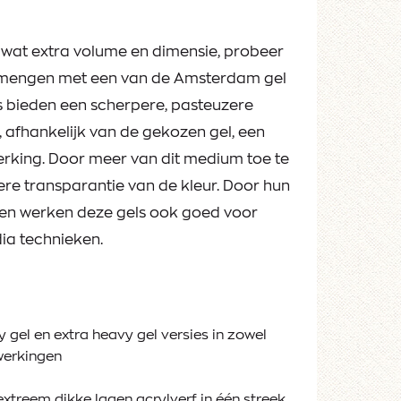
r wat extra volume en dimensie, probeer
e mengen met een van de Amsterdam gel
bieden een scherpere, pasteuzere
, afhankelijk van de gekozen gel, een
rking. Door meer van dit medium toe te
ere transparantie van de kleur. Door hun
n werken deze gels ook goed voor
ia technieken.
y gel en extra heavy gel versies in zowel
werkingen
xtreem dikke lagen acrylverf in één streek