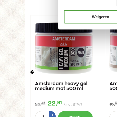
Weigeren
Vorige
in the
Amsterdam heavy gel
Am
0 ml
medium mat 500 ml
50
91
22,
45
3
25,
16,
 BTW)
(incl. BTW)
Aantal
Aan
Plus
+