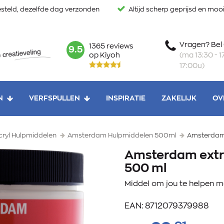
steld, dezelfde dag verzonden
Altijd scherp geprijsd en mo
Vragen? Bel
1365 reviews
mark:
9.5
(ma 13:30 - 17
op Kiyoh
17:00u)
N
VERFSPULLEN
INSPIRATIE
ZAKELIJK
OV
ryl Hulpmiddelen
Amsterdam Hulpmiddelen 500ml
Amsterdam 
Amsterdam extr
500 ml
Middel om jou te helpen 
EAN: 8712079379988