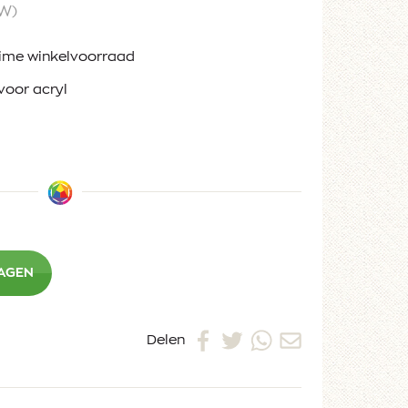
TW)
ruime winkelvoorraad
voor acryl
WAGEN
Delen