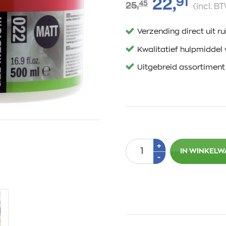
91
22,
45
25,
(incl. B
Verzending direct uit 
Kwalitatief hulpmiddel 
Uitgebreid assortiment
Aantal
Plus
+
IN WINKEL
1
Min
-
1