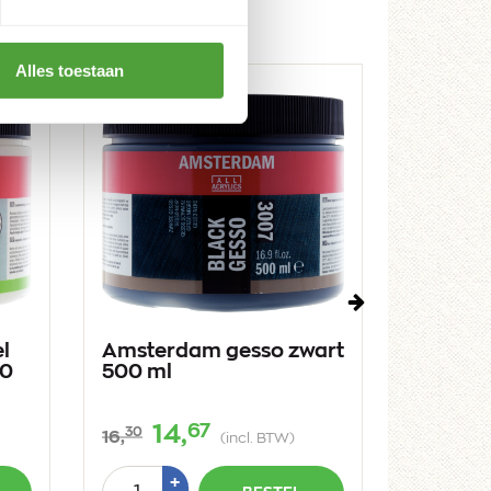
Alles toestaan
Volgende
l
Amsterdam gesso zwart
Amster
00
500 ml
medium
67
14,
21
30
45
16,
25,
(incl. BTW)
Aantal
Aantal
Plus
+