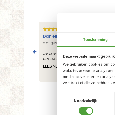
5/5
Danielle ROCH
Toestemming
5 augustus 2026
Je cherche un magasin pour mes peintu
Deze website maakt gebruik
contente du résultat
We gebruiken cookies om cont
LEES MEER
websiteverkeer te analyseren
media, adverteren en analys
verstrekt of die ze hebben v
Toestemmingsselectie
Noodzakelijk