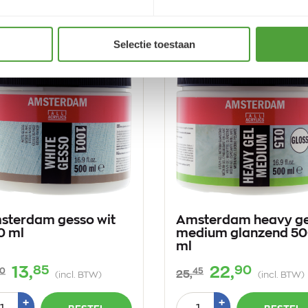
Varianten
Selectie toestaan
sterdam gesso wit
Amsterdam heavy ge
0 ml
medium glanzend 5
ml
85
90
13,
22,
0
45
25,
(incl. BTW)
(incl. BTW)
tal
Aantal
Plus
Plus
+
+