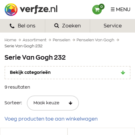
Ga
Verfze
0
MENU
naar
content
Bel ons
Zoeken
Service
HOME
VERF
Home
Assortiment
Penselen
Penselen Van Gogh
Serie Van Gogh 232
VERFSETS
Serie Van Gogh 232
TEKENEN
Bekijk categorieën
VERFSPULLEN
9 resultaten
INSPIRATIE
Sorteer:
ZAKELIJK
Voeg producten toe aan winkelwagen
OVER ONS