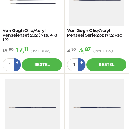
Van Gogh Olie/Acryl
Van Gogh Olie/Acryl
Penselenset 232 (Nrs. 4-8-
Penseel Serie 232 Nr.2 Fsc
12)
11
87
17,
3,
60
30
18,
4,
(incl. BTW)
(incl. BTW)
Aantal
Aantal
Plus
Plus
+
+
BESTEL
BESTEL
1
1
Min
Min
-
-
1
1