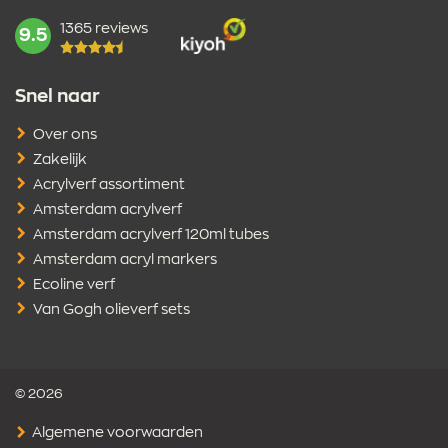
1365 reviews
mark:
9.5
Snel naar
Over ons
Zakelijk
Acrylverf assortiment
Amsterdam acrylverf
Amsterdam acrylverf 120ml tubes
Amsterdam acryl markers
Ecoline verf
Van Gogh olieverf sets
© 2026
Algemene voorwaarden