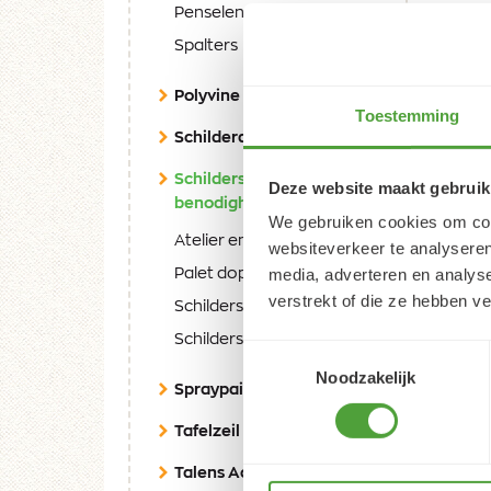
Penselen Van Gogh
Spalters
Polyvine assortiment
Toestemming
Schilderdoeken
Schildersmessen, Ezels en
Deze website maakt gebruik
(current)
benodigheden
We gebruiken cookies om cont
Atelier en Tafelezels
websiteverkeer te analyseren
media, adverteren en analys
Palet doppen
verstrekt of die ze hebben v
Schilders- en Paletmessen
SchildersPalet
Toestemmingsselectie
Noodzakelijk
Spraypaint Amsterdam
Tafelzeil
Talens Accessoires