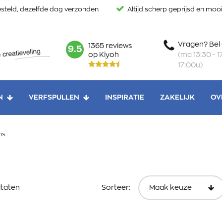
steld, dezelfde dag verzonden
Altijd scherp geprijsd en mo
Vragen? Bel
1365 reviews
mark:
9.5
(ma 13:30 - 17
op Kiyoh
17:00u)
N
VERFSPULLEN
INSPIRATIE
ZAKELIJK
OV
ns
ltaten
Sorteer: