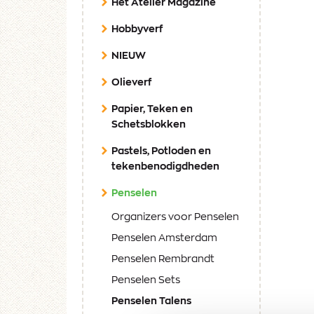
Het Atelier Magazine
Hobbyverf
NIEUW
Olieverf
Papier, Teken en
Schetsblokken
Pastels, Potloden en
tekenbenodigdheden
(current)
Penselen
Organizers voor Penselen
Penselen Amsterdam
Penselen Rembrandt
Penselen Sets
(current)
Penselen Talens