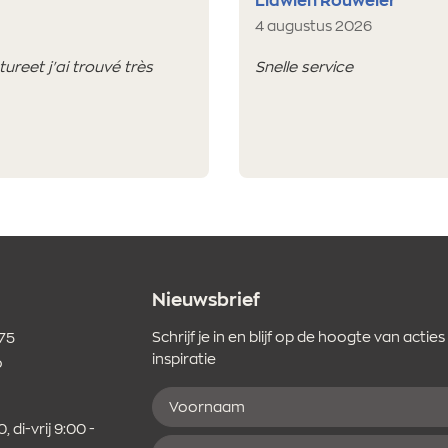
Lidwien Rouweler
4 augustus 2026
reet j'ai trouvé très
Snelle service
Nieuwsbrief
Schrijf je in en blijf op de hoogte van acties
 75
inspiratie
o
Voornaam
er
, di-vrij 9:00 -
E-