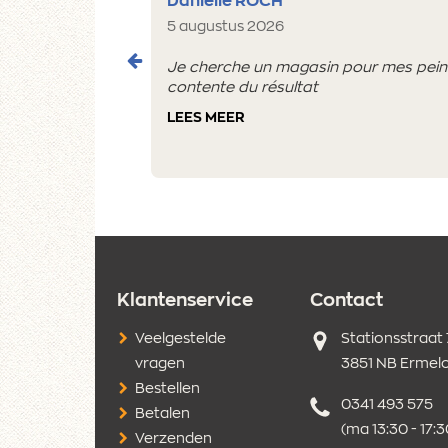
Danielle ROCH
5 augustus 2026
Je cherche un magasin pour mes peintu
contente du résultat
LEES MEER
Klantenservice
Contact
Adres
Veelgestelde
Stationsstraat
vragen
3851 NB Ermel
Bestellen
Telefoonnumm
0341 493 575
Betalen
(ma 13:30 - 17:30
Verzenden