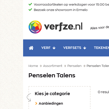
Ga
Voorraadartikelen op werkdagen voor 15:00 be
naar
Bezoek onze showroom in Ermelo
content
Verfze
VERF
VERFSETS
TEKENE
HOME
Home
Assortiment
Penselen
Penselen Tale
Penselen Talens
0 resu
Kies je categorie
Aanbiedingen