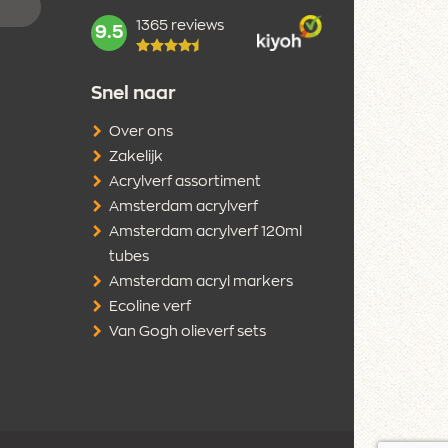
1365 reviews
mark:
9.5
Snel naar
Over ons
Zakelijk
Acrylverf assortiment
Amsterdam acrylverf
Amsterdam acrylverf 120ml
tubes
Amsterdam acryl markers
Ecoline verf
Van Gogh olieverf sets