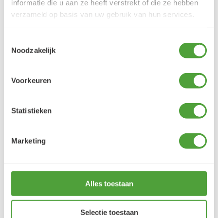
informatie die u aan ze heeft verstrekt of die ze hebben
5 augustus 2026
verzameld op basis van uw gebruik van hun services.
Je cherche un magasin pour mes peintureet
j'ai trouvé très contente du résultat
Toestemmingsselectie
Noodzakelijk
LEES MEER
Voorkeuren
Statistieken
Varianten
Marketing
Alles toestaan
Selectie toestaan