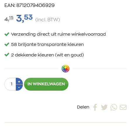
EAN: 8712079406929
53
3,
15
4,
(incl. BTW)
Verzending direct uit ruime winkelvoorraad
58 briljante transparante kleuren
2 dekkende kleuren (wit en goud)
Aantal
Plus
+
IN WINKELWAGEN
1
Min
-
1
Delen