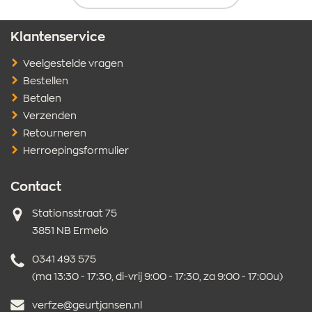
Klantenservice
Veelgestelde vragen
Bestellen
Betalen
Verzenden
Retourneren
Herroepingsformulier
Contact
Adres
Stationsstraat 75
3851 NB Ermelo
Telefoonnummer
0341 493 575
(ma 13:30 - 17:30, di-vrij 9:00 - 17:30, za 9:00 - 17:00u)
E-
verfze@geurtjansen.nl