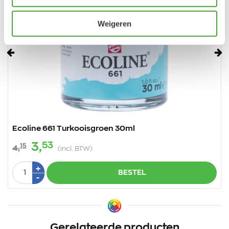
Weigeren
Vorige
Vo
Ecoline 661 Turkooisgroen 30ml
53
3,
15
4,
(incl. BTW)
Aantal
Plus
+
BESTEL
1
Min
-
1
Gerelateerde producten