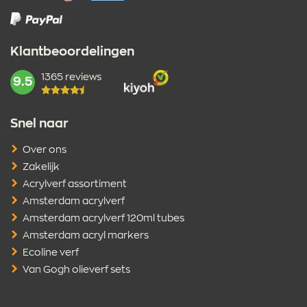
Klantbeoordelingen
1365 reviews
mark:
9.5
Snel naar
Over ons
Zakelijk
Acrylverf assortiment
Amsterdam acrylverf
Amsterdam acrylverf 120ml tubes
Amsterdam acryl markers
Ecoline verf
Van Gogh olieverf sets