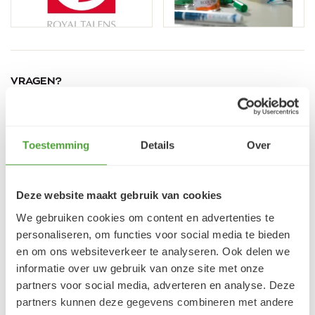
VRAGEN?
E-mail:
verfze@geurtjansen.nl
Bel:
0341 493 575
Bereikbaar ma 13:30-17:30; di-vr 9:00-17:30; za 9:00-
Toestemming
Details
Over
17:00u
Deze website maakt gebruik van cookies
Klantbeoordelingen
We gebruiken cookies om content en advertenties te
personaliseren, om functies voor social media te bieden
9.5/10 (1365 beoordelingen)
en om ons websiteverkeer te analyseren. Ook delen we
informatie over uw gebruik van onze site met onze
partners voor social media, adverteren en analyse. Deze
5/5
partners kunnen deze gegevens combineren met andere
Danielle ROCH