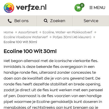
Ga
Verfze
0
MENU
naar
content
Bel ons
Zoeken
Service
HOME
VERF
Home
Assortiment
Ecoline, Water- en Plakkaatverf
Ecoline Vloeibare Waterverf
Potjes 30ml (46 kleuren)
Ecoline 100 Wit 30ml
VERFSETS
Ecoline 100 Wit 30ml
TEKENEN
Het begon allemaal met de iconische vierkante fles.
VERFSPULLEN
Inmiddels is deze bekende fles overgegaan in een
handige ronde fles, uiteraard zonder concessies te
INSPIRATIE
doen aan de kwaliteit die je van ons gewend bent. De
ronde fles heeft dezelfde stabiliteit en brede opening,
ZAKELIJK
zodat je direct uit de fles kunt werken met een penseel
of pen. Daarnaast is de fles voorzien van een handige
OVER ONS
pipet waarmee je Ecoline gemakkelijk kunt doseren in
mengbakjes of rechtstreeks aan kunt brengen op je