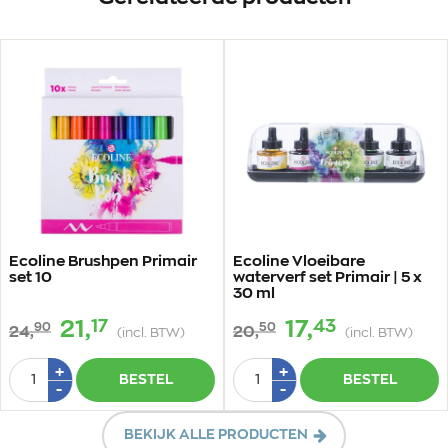
Ecoline Brushpen Primair
Ecoline Vloeibare
set 10
waterverf set Primair | 5 x
30 ml
17
43
21,
17,
90
50
24,
20,
(incl. BTW)
(incl. BTW)
Aantal
Aantal
Plus
Plus
+
+
BESTEL
BESTEL
1
1
Min
Min
-
-
1
1
BEKIJK ALLE PRODUCTEN