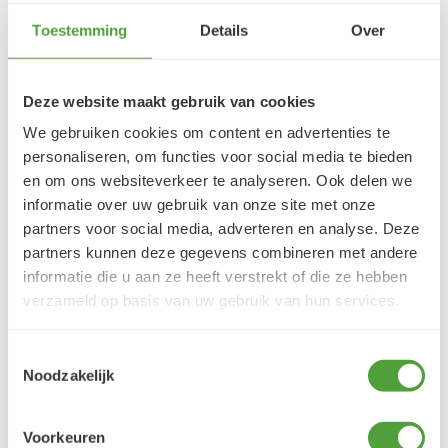
Toestemming
Details
Over
5/5
Danielle ROCH
Deze website maakt gebruik van cookies
5 augustus 2026
We gebruiken cookies om content en advertenties te
Je cherche un magasin pour mes peintureet
personaliseren, om functies voor social media te bieden
j'ai trouvé très contente du résultat
en om ons websiteverkeer te analyseren. Ook delen we
LEES MEER
informatie over uw gebruik van onze site met onze
partners voor social media, adverteren en analyse. Deze
partners kunnen deze gegevens combineren met andere
informatie die u aan ze heeft verstrekt of die ze hebben
verzameld op basis van uw gebruik van hun services.
Varianten
Toestemmingsselectie
Noodzakelijk
Voorkeuren