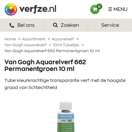
Ga
Verfze
0
MENU
naar
content
Bel ons
Zoeken
Service
HOME
VERF
Home
Assortiment
Aquarelverf
Van Gogh aquarelverf
10ml Tubetjes
Van Gogh Aquarelverf 662 Permanentgroen 10 ml
VERFSETS
Van Gogh Aquarelverf 662
TEKENEN
Permanentgroen 10 ml
VERFSPULLEN
Tube kleurkrachtige transparante verf met de hoogste
graad van lichtechtheid
INSPIRATIE
ZAKELIJK
OVER ONS