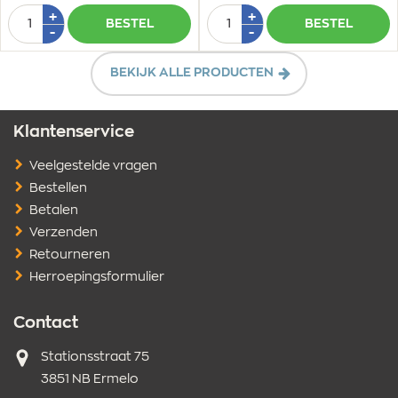
Aantal
Aantal
Plus
Plus
+
+
BESTEL
BESTEL
1
1
Min
Min
-
-
1
1
BEKIJK ALLE PRODUCTEN
Klantenservice
Veelgestelde vragen
Bestellen
Betalen
Verzenden
Retourneren
Herroepingsformulier
Contact
Adres
Stationsstraat 75
3851 NB Ermelo