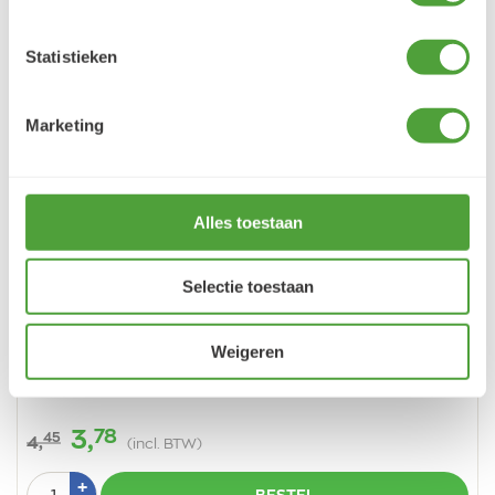
Statistieken
Marketing
Alles toestaan
Vorige
Vo
Selectie toestaan
Weigeren
Van Gogh Aquarelverf 506 Ultramarijn Donker 10 ml
78
3,
45
4,
(incl. BTW)
Aantal
Plus
+