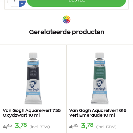
BESTEL
1
Min
-
1
Gerelateerde producten
Van Gogh Aquarelverf 735
Van Gogh Aquarelverf 616
Oxydzwart 10 ml
Vert Emeraude 10 ml
78
78
3,
3,
45
45
4,
4,
(incl. BTW)
(incl. BTW)