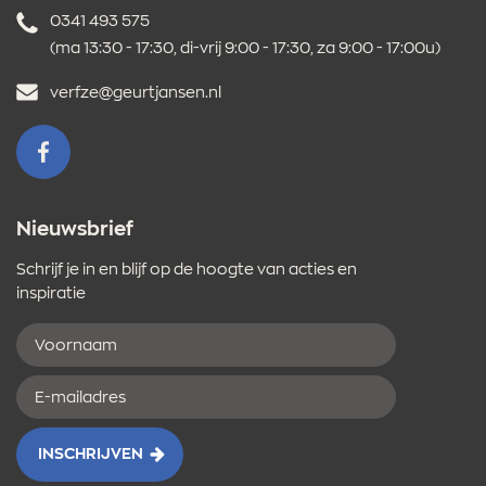
Telefoonnummer
0341 493 575
(ma 13:30 - 17:30, di-vrij 9:00 - 17:30, za 9:00 - 17:00u)
E-
verfze@geurtjansen.nl
mailadres
VOLG ONS OP FACEBOOK
Nieuwsbrief
Schrijf je in en blijf op de hoogte van acties en
inspiratie
Voornaam
E-
mailadres
INSCHRIJVEN