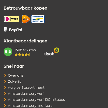
Betrouwbaar kopen
Klantbeoordelingen
1365 reviews
mark:
9.5
Snel naar
Over ons
Zakelijk
Acrylverf assortiment
Amsterdam acrylverf
Amsterdam acrylverf 120ml tubes
Amsterdam acryl markers