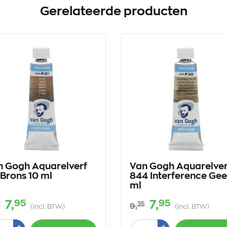
Gerelateerde producten
n Gogh Aquarelverf
Van Gogh Aquarelver
 Brons 10 ml
844 Interference Gee
ml
95
95
7,
7,
5
35
9,
(incl. BTW)
(incl. BTW)
tal
Aantal
Plus
Plus
+
+