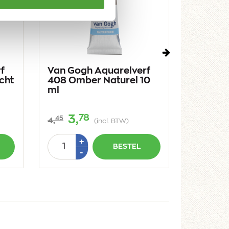
Volgende
f
Van Gogh Aquarelverf
Van Go
cht
408 Omber Naturel 10
567
ml
Permane
ml
78
3,
3,
45
45
4,
4,
(incl. BTW)
Aantal
Aantal
Plus
+
BESTEL
1
Min
-
-
1