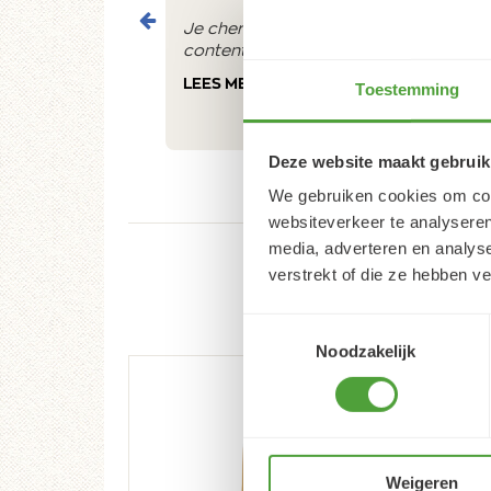
Je cherche un magasin pour mes peintu
contente du résultat
LEES MEER
Toestemming
Deze website maakt gebruik
We gebruiken cookies om cont
websiteverkeer te analyseren
media, adverteren en analys
verstrekt of die ze hebben v
Toestemmingsselectie
Noodzakelijk
Weigeren