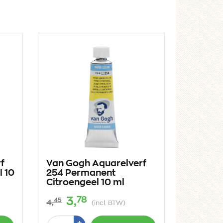
f
Van Gogh Aquarelverf
l 10
254 Permanent
Citroengeel 10 ml
78
3,
45
4,
(incl. BTW)
Aantal
Plus
+