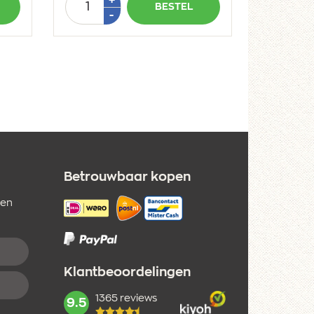
BESTEL
1
Min
-
1
Betrouwbaar kopen
 en
Klantbeoordelingen
1365 reviews
mark:
9.5