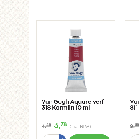
Van Gogh Aquarelverf
Va
318 Karmijn 10 ml
811
78
3,
45
3
4,
9,
(incl. BTW)
Aantal
Aan
Plus
+