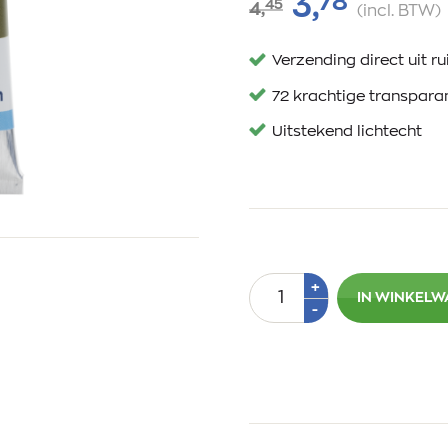
78
3,
45
4,
(incl. BTW)
Verzending direct uit 
72 krachtige transpara
Uitstekend lichtecht
Aantal
Plus
+
IN WINKEL
1
Min
-
1