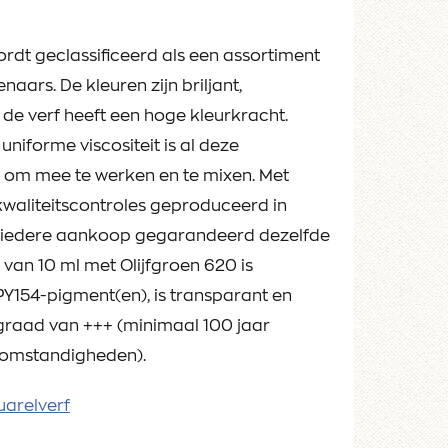
rdt geclassificeerd als een assortiment
aars. De kleuren zijn briljant,
 de verf heeft een hoge kleurkracht.
uniforme viscositeit is al deze
 om mee te werken en te mixen. Met
 kwaliteitscontroles geproduceerd in
t iedere aankoop gegarandeerd dezelfde
 van 10 ml met Olijfgroen 620 is
154-pigment(en), is transparant en
sgraad van +++ (minimaal 100 jaar
momstandigheden).
uarelverf