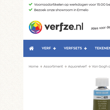
Ga
Voorraadartikelen op werkdagen voor 15:00 be
naar
Bezoek onze showroom in Ermelo
content
Verfze
VERF
VERFSETS
TEKENE
HOME
Home
Assortiment
Aquarelverf
Van Gogh a