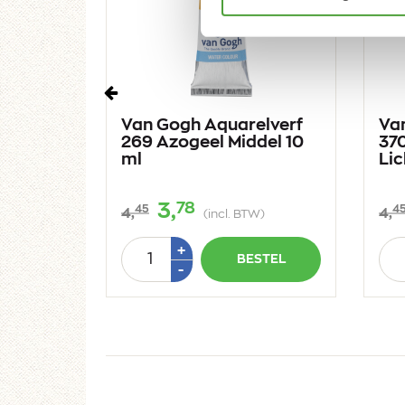
Vorige
lverf
Van Gogh Aquarelverf
Va
 Groen
269 Azogeel Middel 10
37
ml
Lic
78
3,
45
4
4,
4,
W)
(incl. BTW)
Aantal
Aan
Plus
+
STEL
BESTEL
1
Min
-
1