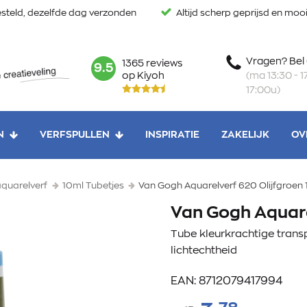
steld, dezelfde dag verzonden
Altijd scherp geprijsd en mo
Vragen? Bel
1365 reviews
mark:
9.5
(ma 13:30 - 17
op Kiyoh
17:00u)
N
VERFSPULLEN
INSPIRATIE
ZAKELIJK
OV
quarelverf
10ml Tubetjes
Van Gogh Aquarelverf 620 Olijfgroen 
Van Gogh Aquarel
Tube kleurkrachtige trans
lichtechtheid
EAN: 8712079417994