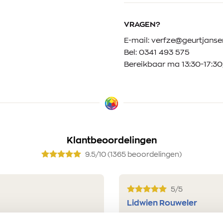
VRAGEN?
E-mail:
verfze@geurtjansen
Bel:
0341 493 575
Bereikbaar ma 13:30-17:30;
Klantbeoordelingen
9.5/10 (1365 beoordelingen)
5/5
Lidwien Rouweler
4 augustus 2026