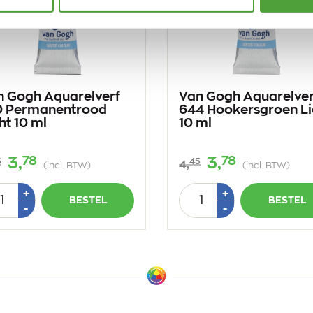
n Gogh Aquarelverf
Van Gogh Aquarelver
0 Permanentrood
644 Hookersgroen Li
ht 10 ml
10 ml
78
78
3,
3,
5
45
4,
(incl. BTW)
(incl. BTW)
tal
Aantal
Plus
Plus
+
+
BESTEL
BESTEL
1
1
Min
Min
-
-
1
1