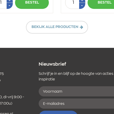
BESTEL
BESTEL
1
1
Min
Min
-
-
1
1
BEKIJK ALLE PRODUCTEN
Nieuwsbrief
Schrijf je in en blijf op de hoogte van acties
 75
inspiratie
o
Voornaam
er
, di-vrij 9:00 -
E-
 17:00u)
mailadres