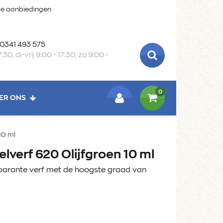
oie aanbiedingen
 0341 493 575
:30, di-vrij 9:00 - 17:30, za 9:00 -
ZOEKEN
0
ER ONS
LOGIN
10 ml
verf 620 Olijfgroen 10 ml
parante verf met de hoogste graad van