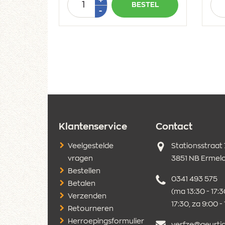
BESTEL
1
Min
-
1
Klantenservice
Contact
Adres
Veelgestelde
Stationsstraat
vragen
3851 NB Ermel
Bestellen
Telefoonnumm
0341 493 575
Betalen
(ma 13:30 - 17:30
Verzenden
17:30, za 9:00 -
Retourneren
Herroepingsformulier
E-