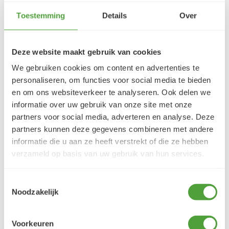
Toestemming
Details
Over
5/5
Danielle ROCH
Deze website maakt gebruik van cookies
5 augustus 2026
We gebruiken cookies om content en advertenties te
Je cherche un magasin pour mes peintureet
personaliseren, om functies voor social media te bieden
j'ai trouvé très contente du résultat
en om ons websiteverkeer te analyseren. Ook delen we
LEES MEER
informatie over uw gebruik van onze site met onze
partners voor social media, adverteren en analyse. Deze
partners kunnen deze gegevens combineren met andere
informatie die u aan ze heeft verstrekt of die ze hebben
verzameld op basis van uw gebruik van hun services.
Varianten
Toestemmingsselectie
Noodzakelijk
Voorkeuren