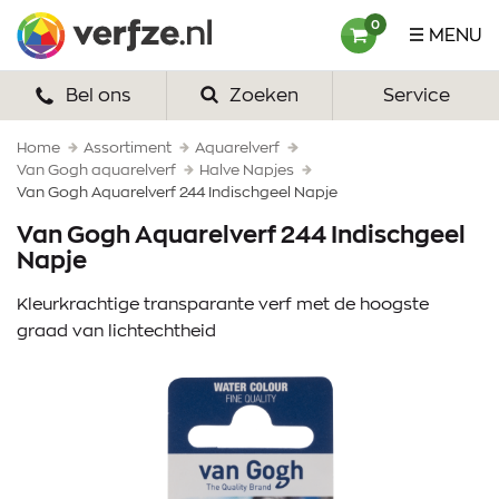
Ga
Verfze
0
MENU
naar
content
Bel ons
Zoeken
Service
HOME
VERF
Home
Assortiment
Aquarelverf
Van Gogh aquarelverf
Halve Napjes
Van Gogh Aquarelverf 244 Indischgeel Napje
VERFSETS
Van Gogh Aquarelverf 244 Indischgeel
TEKENEN
Napje
VERFSPULLEN
Kleurkrachtige transparante verf met de hoogste
graad van lichtechtheid
INSPIRATIE
ZAKELIJK
OVER ONS