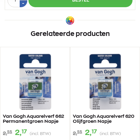
BESTEL
1
Min
-
1
Gerelateerde producten
Van Gogh Aquarelverf 662
Van Gogh Aquarelverf 620
Permanentgroen Napje
Olijfgroen Napje
17
17
2,
2,
55
55
2,
2,
(incl. BTW)
(incl. BTW)