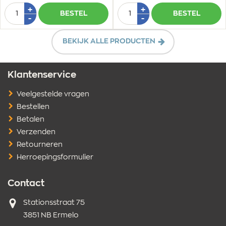
Aantal
Aantal
Plus
Plus
+
+
BESTEL
BESTEL
1
1
Min
Min
-
-
1
1
BEKIJK ALLE PRODUCTEN
Klantenservice
Veelgestelde vragen
Bestellen
Betalen
Verzenden
Retourneren
Herroepingsformulier
Contact
Adres
Stationsstraat 75
3851 NB Ermelo