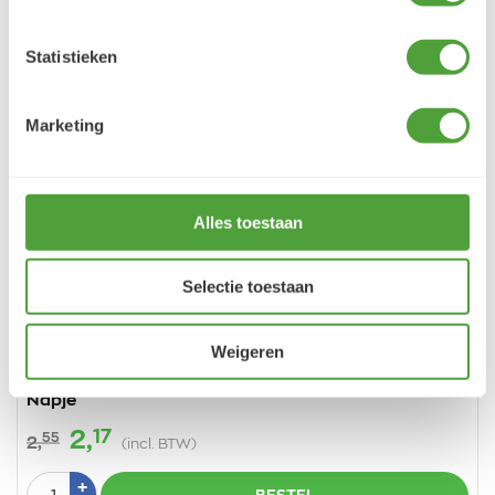
Statistieken
Marketing
Alles toestaan
Vorige
Vo
Selectie toestaan
Weigeren
Van Gogh Aquarelverf 567 Permanentroodviolet
Napje
17
2,
55
2,
(incl. BTW)
Aantal
Plus
+