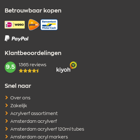
Betrouwbaar kopen
Klantbeoordelingen
1365 reviews
mark:
9.5
Snel naar
Over ons
Zakelijk
Acrylverf assortiment
Amsterdam acrylverf
Amsterdam acrylverf 120ml tubes
Amsterdam acryl markers