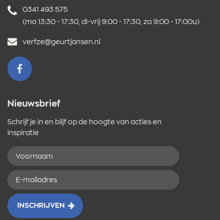
Telefoonnummer
0341 493 575
(ma 13:30 - 17:30, di-vrij 9:00 - 17:30, za 9:00 - 17:00u)
E-
verfze@geurtjansen.nl
mailadres
VOLG ONS OP FACEBOOK
Nieuwsbrief
Schrijf je in en blijf op de hoogte van acties en
inspiratie
Voornaam
E-
mailadres
INSCHRIJVEN