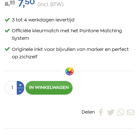
50
7,
95
8,
(incl. BTW)
3 tot 4 werkdagen levertijd
Officiële kleurmatch met het Pantone Matching
System
Originele inkt voor bijvullen van marker en perfect
op zichzelf
Aantal
Plus
+
IN WINKELWAGEN
1
Min
-
1
Delen