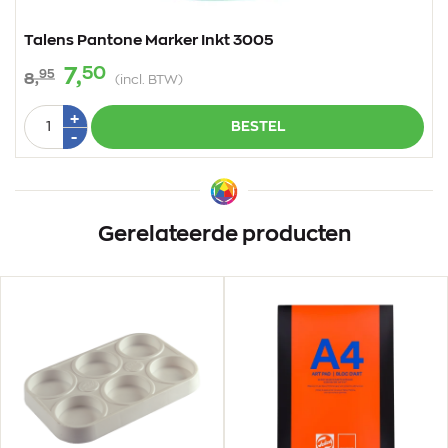
Talens Pantone Marker Inkt 3005
50
7,
95
8,
(incl. BTW)
Aantal
Plus
+
BESTEL
1
Min
-
1
Gerelateerde producten