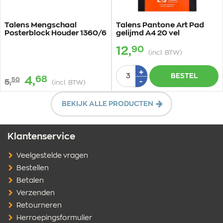
Talens Mengschaal
Talens Pantone Art Pad
Posterblock Houder 1360/6
gelijmd A4 20 vel
90
12,
(incl. BTW)
Aantal
Plus
+
BESTEL
68
4,
50
1
Min
-
5,
(incl. BTW)
1
BEKIJK ALLE PRODUCTEN
Klantenservice
Veelgestelde vragen
Bestellen
Betalen
Verzenden
Retourneren
Herroepingsformulier