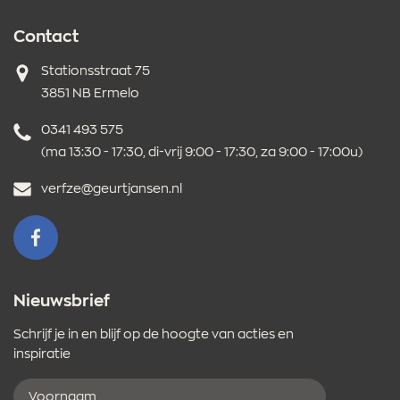
Contact
Adres
Stationsstraat 75
3851 NB Ermelo
Telefoonnummer
0341 493 575
(ma 13:30 - 17:30, di-vrij 9:00 - 17:30, za 9:00 - 17:00u)
E-
verfze@geurtjansen.nl
mailadres
VOLG ONS OP FACEBOOK
Nieuwsbrief
Schrijf je in en blijf op de hoogte van acties en
inspiratie
Voornaam