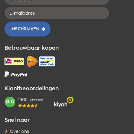
E-
mailadres
INSCHRIJVEN
Betrouwbaar kopen
Klantbeoordelingen
1365 reviews
mark:
9.5
Snel naar
Over ons