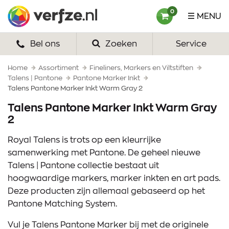
Ga
Verfze
0
MENU
naar
content
Bel ons
Zoeken
Service
HOME
VERF
Home
Assortiment
Fineliners, Markers en Viltstiften
Talens | Pantone
Pantone Marker Inkt
Talens Pantone Marker Inkt Warm Gray 2
VERFSETS
Talens Pantone Marker Inkt Warm Gray
TEKENEN
2
VERFSPULLEN
Royal Talens is trots op een kleurrijke
samenwerking met Pantone. De geheel nieuwe
INSPIRATIE
Talens | Pantone collectie bestaat uit
hoogwaardige markers, marker inkten en art pads.
ZAKELIJK
Deze producten zijn allemaal gebaseerd op het
Pantone Matching System.
OVER ONS
Vul je Talens Pantone Marker bij met de originele