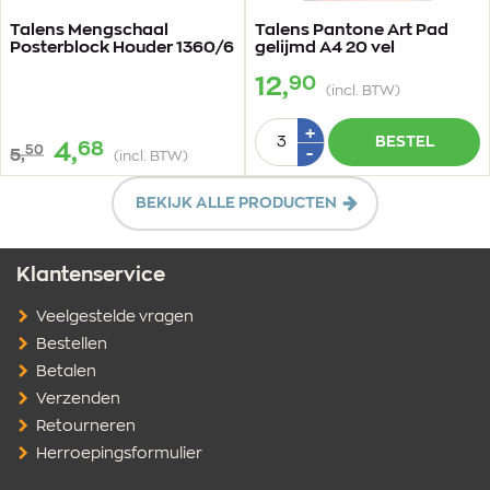
Talens Mengschaal
Talens Pantone Art Pad
Posterblock Houder 1360/6
gelijmd A4 20 vel
90
12,
(incl. BTW)
Aantal
Plus
+
BESTEL
68
4,
50
1
Min
-
5,
(incl. BTW)
1
BEKIJK ALLE PRODUCTEN
Klantenservice
Veelgestelde vragen
Bestellen
Betalen
Verzenden
Retourneren
Herroepingsformulier