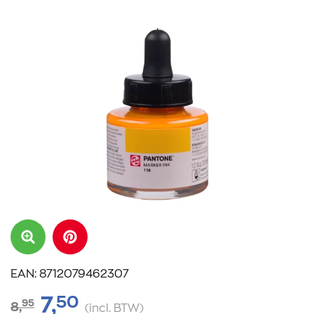
EAN: 8712079462307
50
7,
95
8,
(incl. BTW)