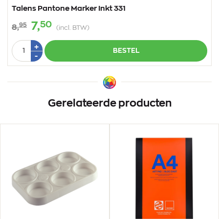
Talens Pantone Marker Inkt 331
50
7,
95
8,
(incl. BTW)
Aantal
Plus
+
BESTEL
1
Min
-
1
Gerelateerde producten