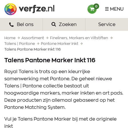
Ga
Verfze
0
MENU
naar
content
Bel ons
Zoeken
Service
HOME
VERF
Home
Assortiment
Fineliners, Markers en Viltstiften
Talens | Pantone
Pantone Marker Inkt
Talens Pantone Marker Inkt 116
VERFSETS
Talens Pantone Marker Inkt 116
TEKENEN
Royal Talens is trots op een kleurrijke
VERFSPULLEN
samenwerking met Pantone. De geheel nieuwe
Talens | Pantone collectie bestaat uit
INSPIRATIE
hoogwaardige markers, marker inkten en art pads.
Deze producten zijn allemaal gebaseerd op het
ZAKELIJK
Pantone Matching System.
OVER ONS
Vul je Talens Pantone Marker bij met de originele
inkt