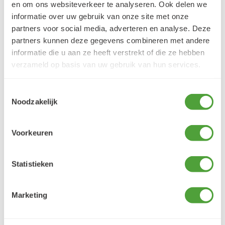
en om ons websiteverkeer te analyseren. Ook delen we
informatie over uw gebruik van onze site met onze
partners voor social media, adverteren en analyse. Deze
partners kunnen deze gegevens combineren met andere
informatie die u aan ze heeft verstrekt of die ze hebben
verzameld op basis van uw gebruik van hun services.
Toestemmingsselectie
Noodzakelijk
Voorkeuren
Statistieken
VRAGEN?
E-mail:
verfze@geurtjansen.nl
Bel:
0341 493 575
Marketing
Bereikbaar ma 13:30-17:30; di-vr 9:00-17:30; za 9:00-
17:00u