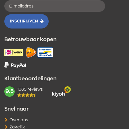
E-
mailadres
INSCHRIJVEN
Betrouwbaar kopen
Klantbeoordelingen
1365 reviews
mark:
9.5
Snel naar
Over ons
Zakelijk