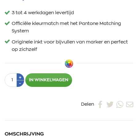
3 tot 4 werkdagen levertijd
Officiële kleurmatch met het Pantone Matching
System
Originele inkt voor bijvullen van marker en perfect
op zichzelf
Aantal
Plus
+
IN WINKELWAGEN
1
Min
-
1
Delen
OMSCHRIJVING