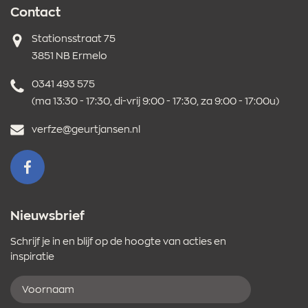
Contact
Adres
Stationsstraat 75
3851 NB Ermelo
Telefoonnummer
0341 493 575
(ma 13:30 - 17:30, di-vrij 9:00 - 17:30, za 9:00 - 17:00u)
E-
verfze@geurtjansen.nl
mailadres
VOLG ONS OP FACEBOOK
Nieuwsbrief
Schrijf je in en blijf op de hoogte van acties en
inspiratie
Voornaam