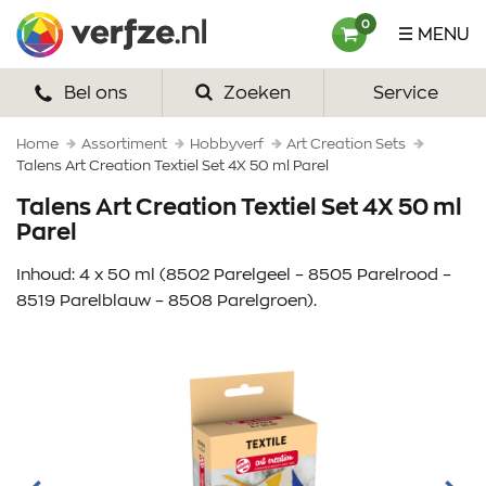
Ga
Verfze
0
MENU
naar
content
Bel ons
Zoeken
Service
HOME
VERF
Home
Assortiment
Hobbyverf
Art Creation Sets
Talens Art Creation Textiel Set 4X 50 ml Parel
VERFSETS
Talens Art Creation Textiel Set 4X 50 ml
Parel
TEKENEN
Inhoud: 4 x 50 ml (8502 Parelgeel – 8505 Parelrood –
VERFSPULLEN
8519 Parelblauw – 8508 Parelgroen).
INSPIRATIE
ZAKELIJK
OVER ONS