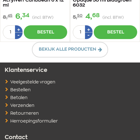
Acrylverf Caribbean 6 x 12
Opaque 50 ml Bladgroen
ml
6032
34
68
6,
4,
45
50
8,
5,
(incl. BTW)
(incl. BTW)
Aantal
Aantal
Plus
Plus
+
+
BESTEL
BESTEL
1
1
Min
Min
-
-
1
1
BEKIJK ALLE PRODUCTEN
Klantenservice
Veelgestelde vragen
Bestellen
Betalen
Verzenden
Retourneren
Herroepingsformulier
Contact