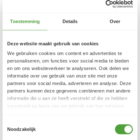
Klantbeoordelingen
9.5/10 (1365 beoordelingen)
Toestemming
Details
Over
5/5
Deze website maakt gebruik van cookies
Danielle ROCH
5 augustus 2026
We gebruiken cookies om content en advertenties te
personaliseren, om functies voor social media te bieden
Je cherche un magasin pour mes peintureet
en om ons websiteverkeer te analyseren. Ook delen we
j'ai trouvé très contente du résultat
informatie over uw gebruik van onze site met onze
LEES MEER
partners voor social media, adverteren en analyse. Deze
partners kunnen deze gegevens combineren met andere
informatie die u aan ze heeft verstrekt of die ze hebben
verzameld op basis van uw gebruik van hun services.
Toestemmingsselectie
Varianten
Noodzakelijk