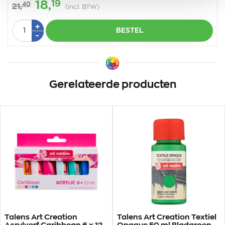
19
18,
40
21,
(incl. BTW)
Aantal
Plus
+
BESTEL
1
Min
-
1
Gerelateerde producten
Talens Art Creation
Talens Art Creation Textiel