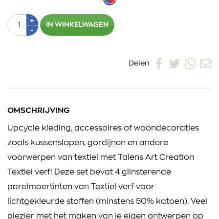
Aantal
Plus
+
IN WINKELWAGEN
1
Min
-
1
Delen
OMSCHRIJVING
Upcycle kleding, accessoires of woondecoraties
zoals kussenslopen, gordijnen en andere
voorwerpen van textiel met Talens Art Creation
Textiel verf! Deze set bevat 4 glinsterende
parelmoertinten van Textiel verf voor
lichtgekleurde stoffen (minstens 50% katoen). Veel
plezier met het maken van je eigen ontwerpen op