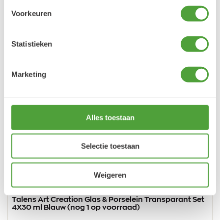
UITLOPEND
Voorkeuren
Statistieken
Marketing
Alles toestaan
Vorige
Vo
Selectie toestaan
Weigeren
Talens Art Creation Glas & Porselein Transparant Set
4X30 ml Blauw (nog 1 op voorraad)