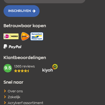
mailadres
INSCHRIJVEN
Betrouwbaar kopen
Klantbeoordelingen
1365 reviews
mark:
9.5
Snel naar
Over ons
Zakelijk
Acrylverf assortiment