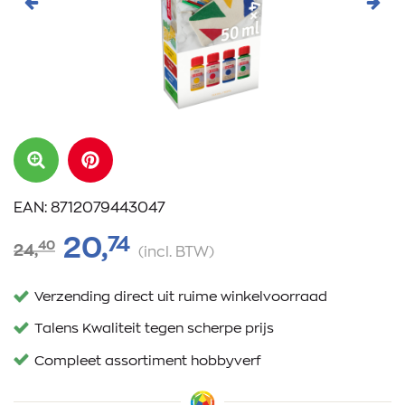
Vorige
Volg
EAN: 8712079443047
74
20,
40
24,
(incl. BTW)
Verzending direct uit ruime winkelvoorraad
Talens Kwaliteit tegen scherpe prijs
Compleet assortiment hobbyverf