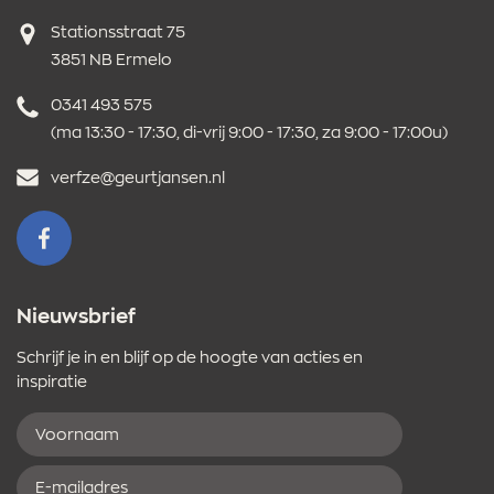
Adres
Stationsstraat 75
3851 NB Ermelo
Telefoonnummer
0341 493 575
(ma 13:30 - 17:30, di-vrij 9:00 - 17:30, za 9:00 - 17:00u)
E-
verfze@geurtjansen.nl
mailadres
VOLG ONS OP FACEBOOK
Nieuwsbrief
Schrijf je in en blijf op de hoogte van acties en
inspiratie
Voornaam
E-