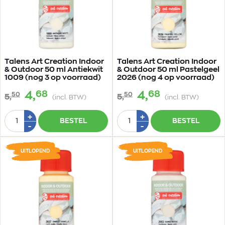
Talens Art Creation Indoor
Talens Art Creation Indoor
& Outdoor 50 ml Antiekwit
& Outdoor 50 ml Pastelgeel
1009 (nog 3 op voorraad)
2026 (nog 4 op voorraad)
68
68
4,
4,
50
50
5,
5,
(incl. BTW)
(incl. BTW)
Aantal
Aantal
Plus
Plus
+
+
BESTEL
BESTEL
1
1
Min
Min
-
-
1
1
UITLOPEND
UITLOPEND