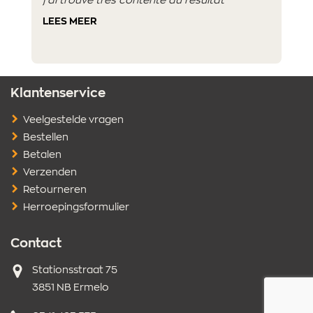
j'ai trouvé très contente du résultat
LEES MEER
Klantenservice
Veelgestelde vragen
Bestellen
Betalen
Verzenden
Retourneren
Herroepingsformulier
Contact
Adres
Stationsstraat 75
3851 NB Ermelo