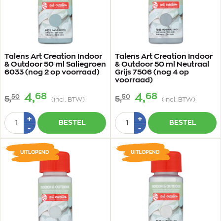
Talens Art Creation Indoor
Talens Art Creation Indoor
& Outdoor 50 ml Saliegroen
& Outdoor 50 ml Neutraal
6033 (nog 2 op voorraad)
Grijs 7506 (nog 4 op
voorraad)
68
68
4,
4,
50
50
5,
5,
(incl. BTW)
(incl. BTW)
Aantal
Aantal
Plus
Plus
+
+
BESTEL
BESTEL
1
1
Min
Min
-
-
1
1
UITLOPEND
UITLOPEND