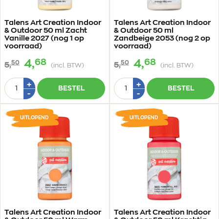
Talens Art Creation Indoor
Talens Art Creation Indoor
& Outdoor 50 ml Zacht
& Outdoor 50 ml
Vanille 2027 (nog 1 op
Zandbeige 2053 (nog 2 op
voorraad)
voorraad)
68
68
4,
4,
50
50
5,
5,
(incl. BTW)
(incl. BTW)
Aantal
Aantal
Plus
Plus
+
+
BESTEL
BESTEL
1
1
Min
Min
-
-
1
1
UITLOPEND
UITLOPEND
Talens Art Creation Indoor
Talens Art Creation Indoor