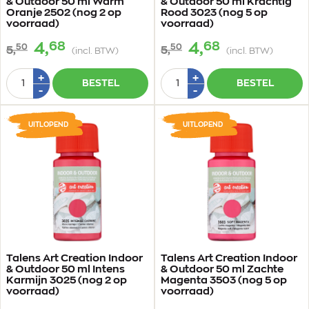
& Outdoor 50 ml Warm
& Outdoor 50 ml Krachtig
Oranje 2502 (nog 2 op
Rood 3023 (nog 5 op
voorraad)
voorraad)
68
68
4,
4,
50
50
5,
5,
(incl. BTW)
(incl. BTW)
Aantal
Aantal
Plus
Plus
+
+
BESTEL
BESTEL
1
1
Min
Min
-
-
1
1
UITLOPEND
UITLOPEND
Talens Art Creation Indoor
Talens Art Creation Indoor
& Outdoor 50 ml Intens
& Outdoor 50 ml Zachte
Karmijn 3025 (nog 2 op
Magenta 3503 (nog 5 op
voorraad)
voorraad)