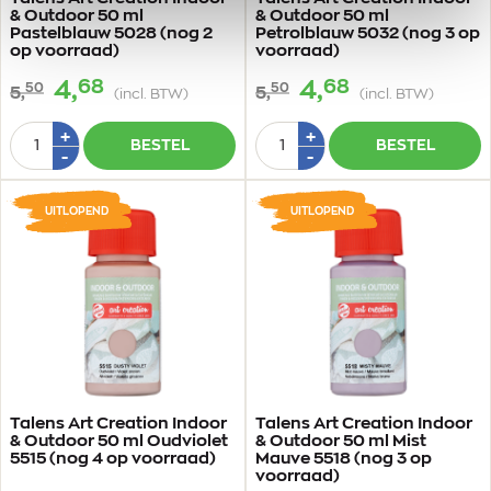
& Outdoor 50 ml
& Outdoor 50 ml
Pastelblauw 5028 (nog 2
Petrolblauw 5032 (nog 3 op
op voorraad)
voorraad)
68
68
4,
4,
50
50
5,
5,
(incl. BTW)
(incl. BTW)
Aantal
Aantal
Plus
Plus
+
+
BESTEL
BESTEL
1
1
Min
Min
-
-
1
1
UITLOPEND
UITLOPEND
Talens Art Creation Indoor
Talens Art Creation Indoor
& Outdoor 50 ml Oudviolet
& Outdoor 50 ml Mist
5515 (nog 4 op voorraad)
Mauve 5518 (nog 3 op
voorraad)