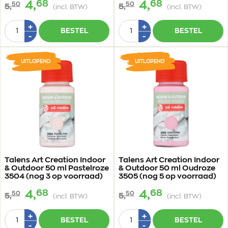
68
68
4,
4,
50
50
5,
5,
(incl. BTW)
(incl. BTW)
Aantal
Aantal
Plus
Plus
+
+
BESTEL
BESTEL
1
1
Min
Min
-
-
1
1
UITLOPEND
UITLOPEND
Talens Art Creation Indoor
Talens Art Creation Indoor
& Outdoor 50 ml Pastelroze
& Outdoor 50 ml Oudroze
3504 (nog 3 op voorraad)
3505 (nog 5 op voorraad)
68
68
4,
4,
50
50
5,
5,
(incl. BTW)
(incl. BTW)
Aantal
Aantal
Plus
Plus
+
+
BESTEL
BESTEL
1
1
Min
Min
-
-