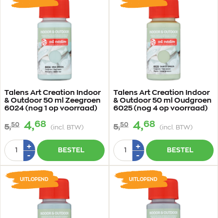
Talens Art Creation Indoor
Talens Art Creation Indoor
& Outdoor 50 ml Zeegroen
& Outdoor 50 ml Oudgroen
6024 (nog 1 op voorraad)
6025 (nog 4 op voorraad)
68
68
4,
4,
50
50
5,
5,
(incl. BTW)
(incl. BTW)
Aantal
Aantal
Plus
Plus
+
+
BESTEL
BESTEL
1
1
Min
Min
-
-
1
1
UITLOPEND
UITLOPEND