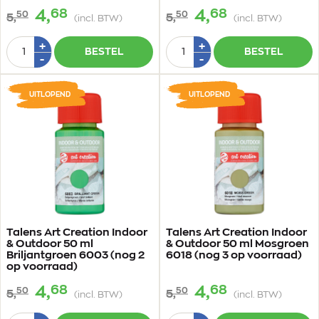
68
68
4,
4,
50
50
5,
5,
(incl. BTW)
(incl. BTW)
Aantal
Aantal
Plus
Plus
+
+
BESTEL
BESTEL
1
1
Min
Min
-
-
1
1
UITLOPEND
UITLOPEND
Talens Art Creation Indoor
Talens Art Creation Indoor
& Outdoor 50 ml
& Outdoor 50 ml Mosgroen
Briljantgroen 6003 (nog 2
6018 (nog 3 op voorraad)
op voorraad)
68
68
4,
4,
50
50
5,
5,
(incl. BTW)
(incl. BTW)