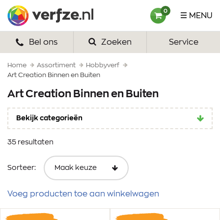
Ga
Verfze
0
MENU
naar
content
Bel ons
Zoeken
Service
HOME
VERF
Home
Assortiment
Hobbyverf
Art Creation Binnen en Buiten
VERFSETS
Art Creation Binnen en Buiten
TEKENEN
Bekijk categorieën
VERFSPULLEN
35 resultaten
INSPIRATIE
Sorteer:
ZAKELIJK
Voeg producten toe aan winkelwagen
OVER ONS