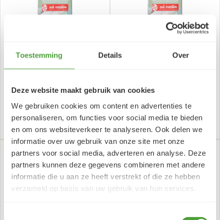
Toestemming
Details
Over
Talens Art Creation Indoor
Talens Art Creation Indoor
& Outdoor 50 ml Warme
& Outdoor 50 ml Roestrood
Taupe 4030 (nog 2 op
4032 (nog 4 op voorraad)
voorraad)
Deze website maakt gebruik van cookies
68
68
4,
4,
50
50
5,
5,
(incl. BTW)
(incl. BTW)
We gebruiken cookies om content en advertenties te
personaliseren, om functies voor social media te bieden
Aantal
Aantal
Plus
Plus
+
+
BESTEL
BESTEL
1
1
en om ons websiteverkeer te analyseren. Ook delen we
Min
Min
-
-
1
1
informatie over uw gebruik van onze site met onze
partners voor social media, adverteren en analyse. Deze
UITLOPEND
UITLOPEND
partners kunnen deze gegevens combineren met andere
informatie die u aan ze heeft verstrekt of die ze hebben
verzameld op basis van uw gebruik van hun services.
Toestemmingsselectie