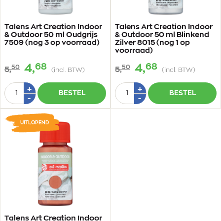
Talens Art Creation Indoor
Talens Art Creation Indoor
& Outdoor 50 ml Oudgrijs
& Outdoor 50 ml Blinkend
7509 (nog 3 op voorraad)
Zilver 8015 (nog 1 op
voorraad)
68
68
4,
4,
50
50
5,
5,
(incl. BTW)
(incl. BTW)
Aantal
Aantal
Plus
Plus
+
+
BESTEL
BESTEL
1
1
Min
Min
-
-
1
1
UITLOPEND
Talens Art Creation Indoor