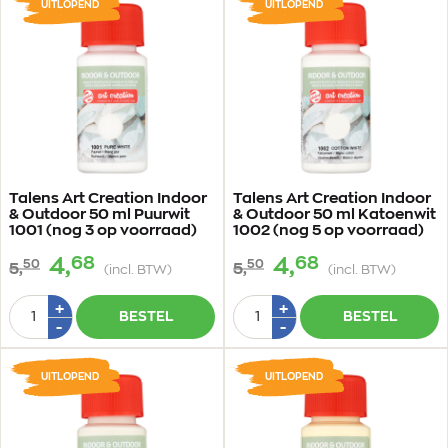
UITLOPEND
UITLOPEND
Talens Art Creation Indoor
Talens Art Creation Indoor
& Outdoor 50 ml Puurwit
& Outdoor 50 ml Katoenwit
1001 (nog 3 op voorraad)
1002 (nog 5 op voorraad)
68
68
4,
4,
50
50
5,
5,
(incl. BTW)
(incl. BTW)
Aantal
Aantal
Plus
Plus
+
+
BESTEL
BESTEL
1
1
Min
Min
-
-
1
1
UITLOPEND
UITLOPEND