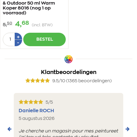
& Outdoor 50 ml Warm
Koper 8016 (nog 1 op
voorraad)
68
4,
50
5,
(incl. BTW)
Aantal
Plus
+
BESTEL
1
Min
-
1
Klantbeoordelingen
9.5/10 (1365 beoordelingen)
5/5
Danielle ROCH
5 augustus 2026
Je cherche un magasin pour mes peintureet