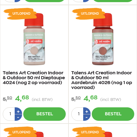
1
1
UITLOPEND
UITLOPEND
Talens Art Creation Indoor
Talens Art Creation Indoor
& Outdoor 50 ml Dieptaupe
& Outdoor 50 ml
4024 (nog 2 op voorraad)
Aardebruin 4026 (nog 1 op
voorraad)
68
68
4,
4,
50
50
5,
5,
(incl. BTW)
(incl. BTW)
Aantal
Aantal
Plus
Plus
+
+
BESTEL
BESTEL
1
1
Min
Min
-
-
1
1
UITLOPEND
UITLOPEND