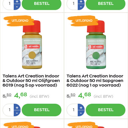
Aantal
Aantal
Plus
Plus
+
+
BESTEL
BESTEL
1
1
Min
Min
-
-
1
1
UITLOPEND
UITLOPEND
Talens Art Creation Indoor
Talens Art Creation Indoor
& Outdoor 50 ml Olijfgroen
& Outdoor 50 ml Sapgroen
6019 (nog 5 op voorraad)
6022 (nog 1 op voorraad)
68
68
4,
4,
50
50
5,
5,
(incl. BTW)
(incl. BTW)
Aantal
Aantal
Plus
Plus
+
+
BESTEL
BESTEL
1
1
Min
Min
-
-
1
1
UITLOPEND
UITLOPEND