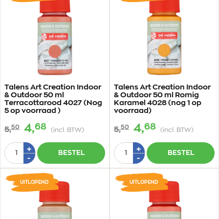
Talens Art Creation Indoor
Talens Art Creation Indoor
& Outdoor 50 ml
& Outdoor 50 ml Romig
Terracottarood 4027 (Nog
Karamel 4028 (nog 1 op
5 op voorraad )
voorraad)
68
68
4,
4,
50
50
5,
5,
(incl. BTW)
(incl. BTW)
Aantal
Aantal
Plus
Plus
+
+
BESTEL
BESTEL
1
1
Min
Min
-
-
1
1
UITLOPEND
UITLOPEND