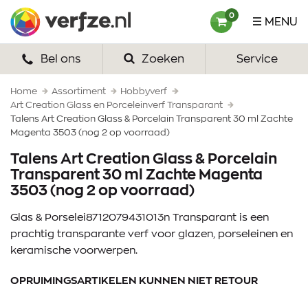
Ga
Verfze
0
MENU
naar
content
Bel ons
Zoeken
Service
HOME
VERF
Home
Assortiment
Hobbyverf
Art Creation Glass en Porceleinverf Transparant
Talens Art Creation Glass & Porcelain Transparent 30 ml Zachte
VERFSETS
Magenta 3503 (nog 2 op voorraad)
TEKENEN
Talens Art Creation Glass & Porcelain
Transparent 30 ml Zachte Magenta
VERFSPULLEN
3503 (nog 2 op voorraad)
Glas & Porselei8712079431013n Transparant is een
INSPIRATIE
prachtig transparante verf voor glazen, porseleinen en
ZAKELIJK
keramische voorwerpen.
OPRUIMINGSARTIKELEN KUNNEN NIET RETOUR
OVER ONS