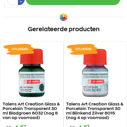
1
Min
-
1
Gerelateerde producten
UITLOPEND
UITLOPEND
Talens Art Creation Glass &
Talens Art Creation Glass &
Porcelain Transparent 30
Porcelain Transparent 30
ml Bladgroen 6032 (nog 6
ml Blinkend Zilver 8015
van op voorraad)
(nog 4 op voorraad)