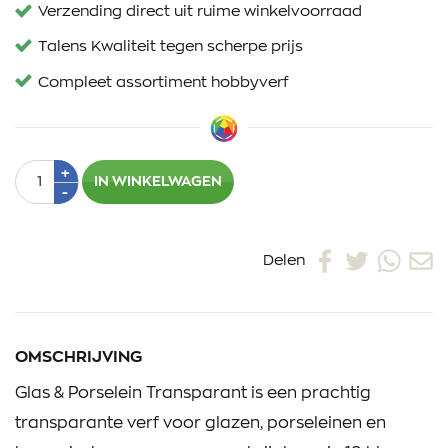
Verzending direct uit ruime winkelvoorraad
Talens Kwaliteit tegen scherpe prijs
Compleet assortiment hobbyverf
Aantal
Plus
+
IN WINKELWAGEN
1
Min
-
1
Delen
OMSCHRIJVING
Glas & Porselein Transparant is een prachtig
transparante verf voor glazen, porseleinen en