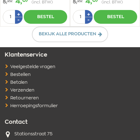
67
67
4,
4,
50
50
5,
5,
(incl. BTW)
(incl. BTW)
Aantal
Aantal
Plus
Plus
+
+
BESTEL
BESTEL
1
1
Min
Min
-
-
1
1
BEKIJK ALLE PRODUCTEN
Klantenservice
Veelgestelde vragen
Bestellen
Betalen
Verzenden
Retourneren
Herroepingsformulier
Contact
Adres
Stationsstraat 75