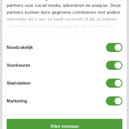
partners voor social media, adverteren en analyse. Deze
partners kunnen deze gegevens combineren met andere
5/5
informatie die u aan ze heeft verstrekt of die ze hebben
Danielle ROCH
verzameld op basis van uw gebruik van hun services.
5 augustus 2026
Je cherche un magasin pour mes peintureet
Toestemmingsselectie
j'ai trouvé très contente du résultat
Noodzakelijk
LEES MEER
Voorkeuren
Statistieken
Varianten
Marketing
UITLOPEND
Alles toestaan