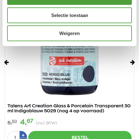
Selectie toestaan
Weigeren
Vorige
Vo
Talens Art Creation Glass & Porcelain Transparent 30
ml Indigoblauw 5029 (nog 4 op voorraad)
67
4,
50
5,
(incl. BTW)
Aantal
Plus
+
BESTEL