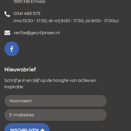
3851 NB Ermelo
Telefoonnummer
0341 493 575
(ma 13:30 - 17:30, di-vrij 9:00 - 17:30, za 9:00 - 17:00u)
E-
verfze@geurtjansen.nl
mailadres
VOLG ONS OP FACEBOOK
Nieuwsbrief
Schrijf je in en blijf op de hoogte van acties en
inspiratie
Voornaam
E-
mailadres
INSCHRIJVEN