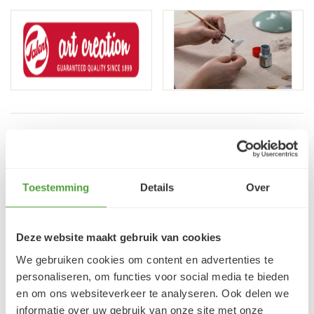
VRAGEN?
E-mail:
verfze@geurtjansen.nl
Bel:
0341 493 575
Toestemming
Details
Over
Bereikbaar ma 13:30-17:30; di-vr 9:00-17:30; za 9:00-
17:00u
Deze website maakt gebruik van cookies
We gebruiken cookies om content en advertenties te
personaliseren, om functies voor social media te bieden
Klantbeoordelingen
en om ons websiteverkeer te analyseren. Ook delen we
9.5/10 (1365 beoordelingen)
informatie over uw gebruik van onze site met onze