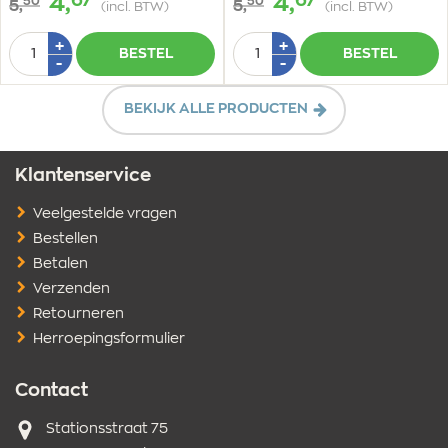
67
67
4,
4,
50
50
5,
5,
(incl. BTW)
(incl. BTW)
Aantal
Aantal
Plus
Plus
+
+
BESTEL
BESTEL
1
1
Min
Min
-
-
1
1
BEKIJK ALLE PRODUCTEN
Klantenservice
Veelgestelde vragen
Bestellen
Betalen
Verzenden
Retourneren
Herroepingsformulier
Contact
Adres
Stationsstraat 75