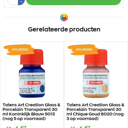
1
Min
-
1
Gerelateerde producten
UITLOPEND
UITLOPEND
Talens Art Creation Glass &
Talens Art Creation Glass &
Porcelain Transparent 30
Porcelain Transparent 30
ml Koninklijk Blauw 5013
ml Chique Goud 8020 (nog
(nog 5 op voorraad)
3 op voorraad)