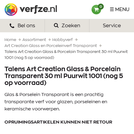
Ga
Verfze
0
MENU
naar
content
Bel ons
Zoeken
Service
HOME
VERF
Home
Assortiment
Hobbyverf
Art Creation Glass en Porceleinverf Transparant
Talens Art Creation Glass & Porcelain Transparent 30 ml Puurwit
VERFSETS
1001 (nog 5 op voorraad)
TEKENEN
Talens Art Creation Glass & Porcelain
Transparent 30 ml Puurwit 1001 (nog 5
VERFSPULLEN
op voorraad)
Glas & Porselein Transparant is een prachtig
INSPIRATIE
transparante verf voor glazen, porseleinen en
ZAKELIJK
keramische voorwerpen.
OPRUIMINGSARTIKELEN KUNNEN NIET RETOUR
OVER ONS