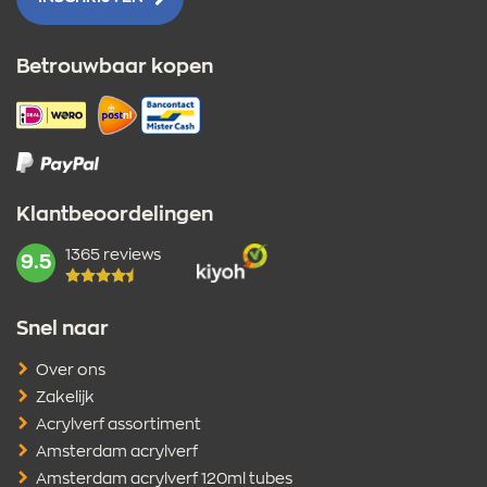
Betrouwbaar kopen
Klantbeoordelingen
1365 reviews
mark:
9.5
Snel naar
Over ons
Zakelijk
Acrylverf assortiment
Amsterdam acrylverf
Amsterdam acrylverf 120ml tubes