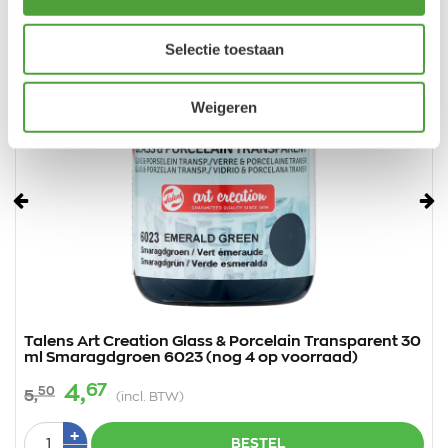
Selectie toestaan
Weigeren
Vorige
Vo
Talens Art Creation Glass & Porcelain Transparent 30
ml Smaragdgroen 6023 (nog 4 op voorraad)
67
4,
50
5,
(incl. BTW)
Aantal
Plus
+
BESTEL