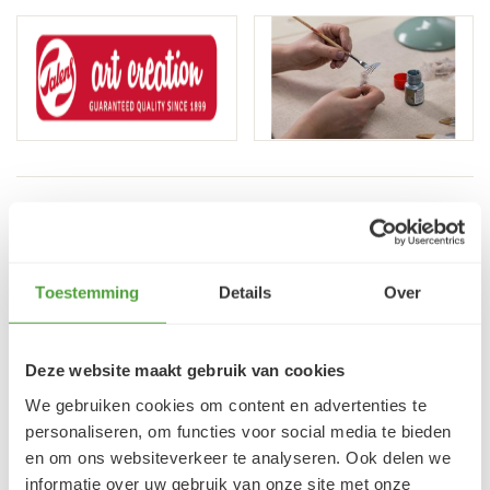
VRAGEN?
E-mail:
verfze@geurtjansen.nl
Bel:
0341 493 575
Toestemming
Details
Over
Bereikbaar ma 13:30-17:30; di-vr 9:00-17:30; za 9:00-
17:00u
Deze website maakt gebruik van cookies
We gebruiken cookies om content en advertenties te
personaliseren, om functies voor social media te bieden
Klantbeoordelingen
en om ons websiteverkeer te analyseren. Ook delen we
9.5/10 (1365 beoordelingen)
informatie over uw gebruik van onze site met onze