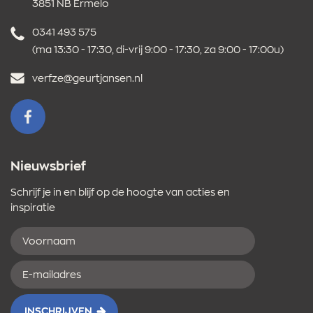
3851 NB Ermelo
Telefoonnummer
0341 493 575
(ma 13:30 - 17:30, di-vrij 9:00 - 17:30, za 9:00 - 17:00u)
E-
verfze@geurtjansen.nl
mailadres
VOLG ONS OP FACEBOOK
Nieuwsbrief
Schrijf je in en blijf op de hoogte van acties en
inspiratie
Voornaam
E-
mailadres
INSCHRIJVEN