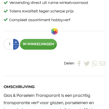
Verzending direct uit ruime winkelvoorraad
Talens Kwaliteit tegen scherpe prijs
Compleet assortiment hobbyverf
Aantal
Plus
+
IN WINKELWAGEN
1
Min
-
1
Delen
OMSCHRIJVING
Glas & Porselein Transparant is een prachtig
transparante verf voor glazen, porseleinen en