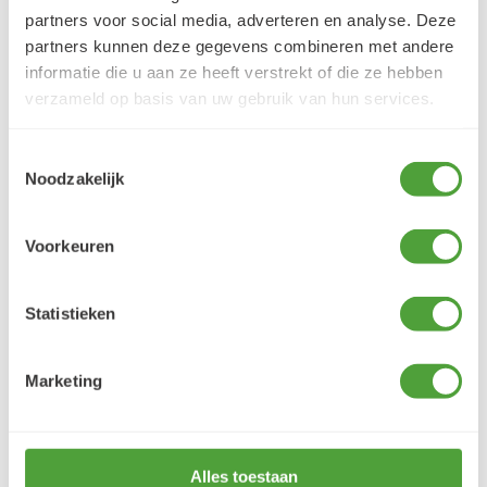
partners voor social media, adverteren en analyse. Deze
partners kunnen deze gegevens combineren met andere
5/5
informatie die u aan ze heeft verstrekt of die ze hebben
Danielle ROCH
verzameld op basis van uw gebruik van hun services.
5 augustus 2026
Je cherche un magasin pour mes peintureet
Toestemmingsselectie
j'ai trouvé très contente du résultat
Noodzakelijk
LEES MEER
Voorkeuren
Statistieken
Varianten
Marketing
UITLOPEND
Alles toestaan