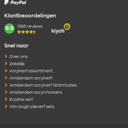
Klantbeoordelingen
1365 reviews
mark:
9.5
Snel naar
Over ons
Zakelijk
Acrylverf assortiment
Amsterdam acrylverf
Amsterdam acrylverf 120ml tubes
Amsterdam acryl markers
Ecoline verf
Van Gogh olieverf sets