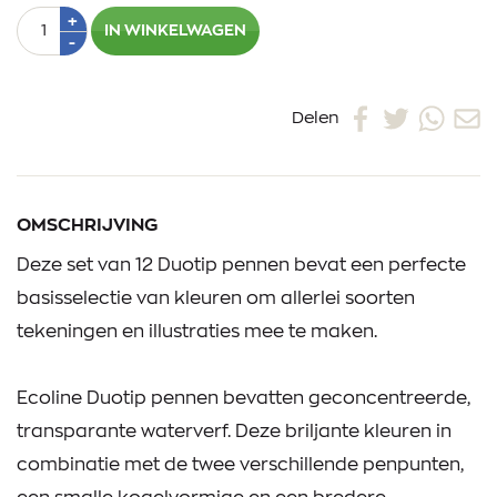
Aantal
Plus
+
IN WINKELWAGEN
1
Min
-
1
Delen
OMSCHRIJVING
Deze set van 12 Duotip pennen bevat een perfecte
basisselectie van kleuren om allerlei soorten
tekeningen en illustraties mee te maken.
Ecoline Duotip pennen bevatten geconcentreerde,
transparante waterverf. Deze briljante kleuren in
combinatie met de twee verschillende penpunten,