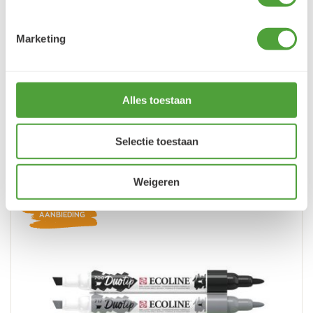
5 augustus 2026
Je cherche un magasin pour mes peintureet
Marketing
j'ai trouvé très contente du résultat
LEES MEER
Alles toestaan
Selectie toestaan
Varianten
Weigeren
AANBIEDING