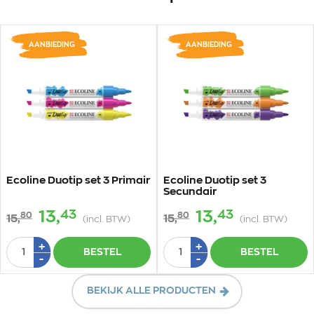
AANBIEDING
AANBIEDING
Ecoline Duotip set 3 Primair
Ecoline Duotip set 3
Secundair
43
43
13,
13,
80
80
15,
15,
(incl. BTW)
(incl. BTW)
Aantal
Aantal
Plus
Plus
+
+
BESTEL
BESTEL
1
1
Min
Min
-
-
1
1
BEKIJK ALLE PRODUCTEN