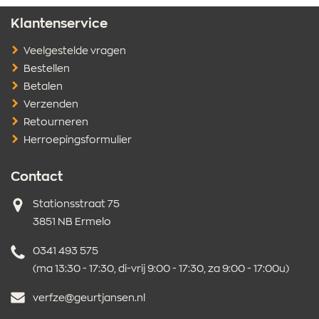
Klantenservice
Veelgestelde vragen
Bestellen
Betalen
Verzenden
Retourneren
Herroepingsformulier
Contact
Adres
Stationsstraat 75
3851 NB Ermelo
Telefoonnummer
0341 493 575
(ma 13:30 - 17:30, di-vrij 9:00 - 17:30, za 9:00 - 17:00u)
E-
verfze@geurtjansen.nl
mailadres