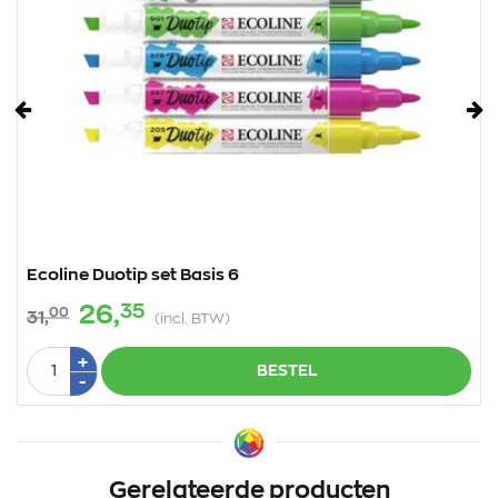
Vorige
Vo
Ecoline Duotip set Basis 6
35
26,
00
31,
(incl. BTW)
Aantal
Plus
+
BESTEL
1
Min
-
1
Gerelateerde producten