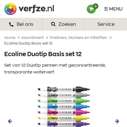
Ga
Verfze
0
MENU
naar
content
Bel ons
Zoeken
Service
HOME
VERF
Home
Assortiment
Fineliners, Markers en Viltstiften
Ecoline Duotip Basis set 12
VERFSETS
Ecoline Duotip Basis set 12
TEKENEN
Set van 12 Duotip pennen met geconcentreerde,
transparante waterverf.
VERFSPULLEN
INSPIRATIE
ZAKELIJK
OVER ONS
Vorige
Volg