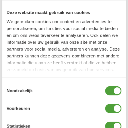
Deze website maakt gebruik van cookies
We gebruiken cookies om content en advertenties te
personaliseren, om functies voor social media te bieden
VRAGEN?
en om ons websiteverkeer te analyseren. Ook delen we
E-mail:
verfze@geurtjansen.nl
informatie over uw gebruik van onze site met onze
Bel:
0341 493 575
partners voor social media, adverteren en analyse. Deze
Bereikbaar ma 13:30-17:30; di-vr 9:00-17:30; za 9:00-
partners kunnen deze gegevens combineren met andere
17:00u
informatie die u aan ze heeft verstrekt of die ze hebben
verzameld op basis van uw gebruik van hun services.
Toestemmingsselectie
Klantbeoordelingen
Noodzakelijk
9.5/10 (1365 beoordelingen)
Voorkeuren
5/5
Danielle ROCH
Statistieken