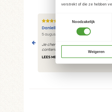
verstrekt of die ze hebben v
Toestemmingsselectie
Noodzakelijk
5/5
Danielle ROCH
5 augustus 2026
Je cherche un magasin pour mes peintu
contente du résultat
Weigeren
LEES MEER