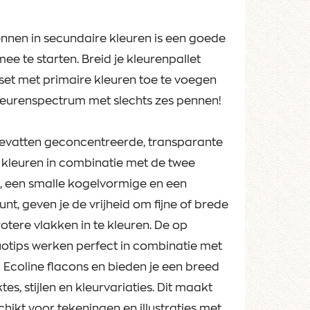
ennen in secundaire kleuren is een goede
mee te starten. Breid je kleurenpallet
set met primaire kleuren toe te voegen
kleurenspectrum met slechts zes pennen!
bevatten geconcentreerde, transparante
e kleuren in combinatie met de twee
, een smalle kogelvormige en een
nt, geven je de vrijheid om fijne of brede
otere vlakken in te kleuren. De op
otips werken perfect in combinatie met
 Ecoline flacons en bieden je een breed
ktes, stijlen en kleurvariaties. Dit maakt
hikt voor tekeningen en illustraties met