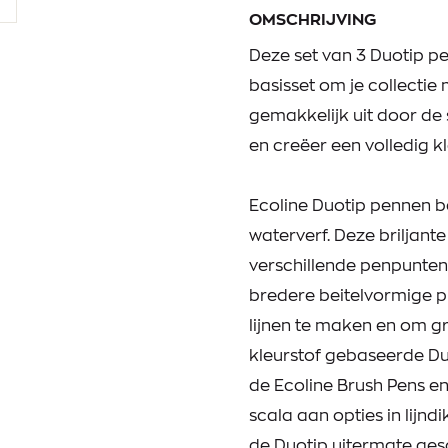
OMSCHRIJVING
Deze set van 3 Duotip p
basisset om je collectie 
gemakkelijk uit door de 
en creëer een volledig 
Ecoline Duotip pennen 
waterverf. Deze briljant
verschillende penpunten
bredere beitelvormige pu
lijnen te maken en om gr
kleurstof gebaseerde Du
de Ecoline Brush Pens en
scala aan opties in lijndi
de Duotip uitermate gesc