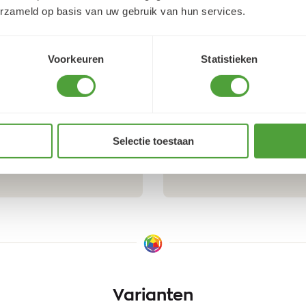
erzameld op basis van uw gebruik van hun services.
9.5/10 (1365 beoordelingen)
Voorkeuren
Statistieken
5/5
Lidwien Rouweler
4 augustus 2026
reet j'ai trouvé très
Snelle service
Selectie toestaan
Varianten