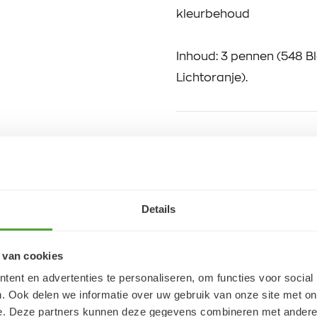
kleurbehoud
Inhoud: 3 pennen (548 Bl
Lichtoranje).
VRAGEN?
E-mail:
verfze@geurtjansen
Bel:
0341 493 575
Bereikbaar ma 13:30-17:30;
Details
 van cookies
ent en advertenties te personaliseren, om functies voor social
. Ook delen we informatie over uw gebruik van onze site met on
Klantbeoordelingen
e. Deze partners kunnen deze gegevens combineren met andere i