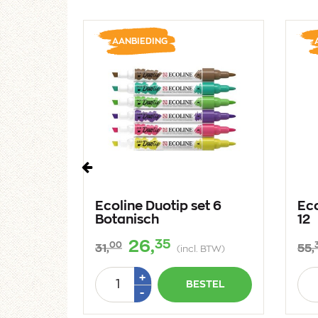
AANBIEDING
Vorige
t 3
Ecoline Duotip set 6
Eco
Botanisch
12
35
26,
00
31,
55,
 BTW)
(incl. BTW)
Aantal
Aan
Plus
+
STEL
BESTEL
1
Min
-
1