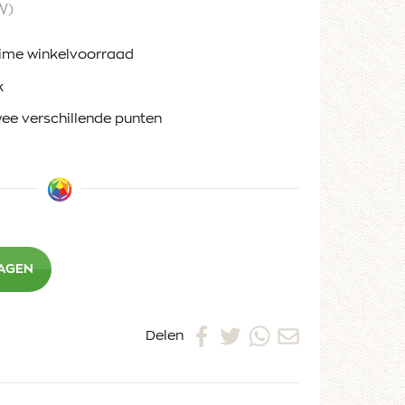
W)
ruime winkelvoorraad
k
ee verschillende punten
WAGEN
Delen