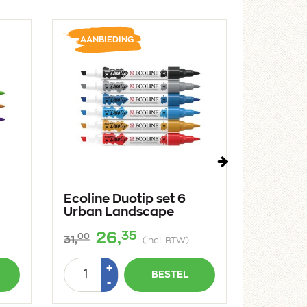
AANBIEDING
AANBI
Volgende
Ecoline Duotip set 6
Ecoline
Urban Landscape
6
35
26,
2
00
00
31,
31,
(incl. BTW)
Aantal
Aantal
Plus
+
BESTEL
1
Min
-
-
1