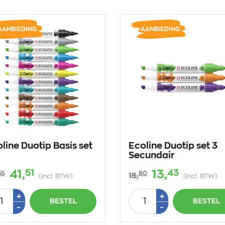
AANBIEDING
AANBIEDING
line Duotip Basis set
Ecoline Duotip set 3
Secundair
51
43
41,
13,
35
80
15,
(incl. BTW)
(incl. BTW)
tal
Aantal
Plus
Plus
+
+
BESTEL
BESTEL
1
1
Min
Min
-
-
1
1