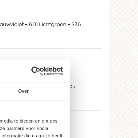
auwviolet – 601 Lichtgroen – 236
.nl
 di-vr 9:00-17:30; za 9:00-17:00u
Over
 media te bieden en om ons
ze partners voor social
nformatie die u aan ze heeft