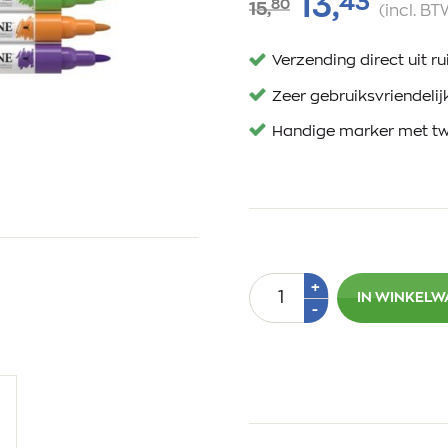
43
13,
80
15,
(incl. BT
Verzending direct uit 
Zeer gebruiksvriendelij
Handige marker met tw
Aantal
Plus
+
IN WINKEL
1
Min
-
1