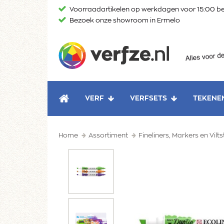
Ga
Voorraadartikelen op werkdagen voor 15:00 be
naar
Bezoek onze showroom in Ermelo
content
Verfze
VERF
VERFSETS
TEKENE
HOME
Home
Assortiment
Fineliners, Markers en Vilts