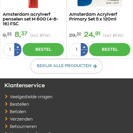
Amsterdam acrylverf
Amsterdam Acrylverf
penselen set M 600 (4-8-
Primary Set 5 x 120ml
16) FSC
37
91
8,
24,
85
30
9,
29,
(incl. BTW)
(incl. BTW)
Aantal
Aantal
Plus
Plus
+
+
BESTEL
BESTEL
1
1
Min
Min
-
-
1
1
BEKIJK ALLE PRODUCTEN
Klantenservice
Veelgestelde vragen
Bestellen
Betalen
Verzenden
Retourneren