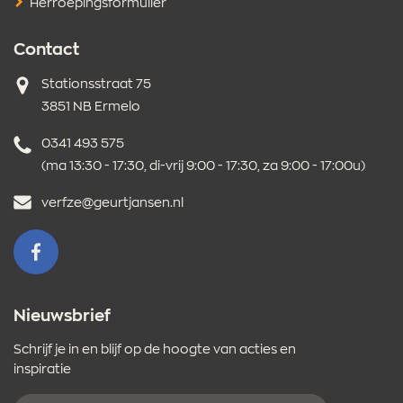
Herroepingsformulier
Contact
Adres
Stationsstraat 75
3851 NB Ermelo
Telefoonnummer
0341 493 575
(ma 13:30 - 17:30, di-vrij 9:00 - 17:30, za 9:00 - 17:00u)
E-
verfze@geurtjansen.nl
mailadres
VOLG ONS OP FACEBOOK
Nieuwsbrief
Schrijf je in en blijf op de hoogte van acties en
inspiratie