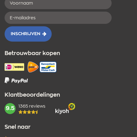
Voornaam
E-
mailadres
INSCHRIJVEN
Betrouwbaar kopen
Klantbeoordelingen
1365 reviews
mark:
9.5
Snel naar