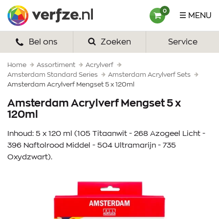
Ga
Verfze
0
MENU
naar
content
Bel ons
Zoeken
Service
HOME
VERF
Home
Assortiment
Acrylverf
Amsterdam Standard Series
Amsterdam Acrylverf Sets
Amsterdam Acrylverf Mengset 5 x 120ml
VERFSETS
Amsterdam Acrylverf Mengset 5 x
TEKENEN
120ml
VERFSPULLEN
Inhoud: 5 x 120 ml (105 Titaanwit - 268 Azogeel Licht -
396 Naftolrood Middel - 504 Ultramarijn - 735
INSPIRATIE
Oxydzwart).
ZAKELIJK
OVER ONS