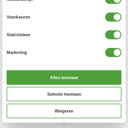
Voorkeuren
Klantbeoordelingen
9.5/10 (1365 beoordelingen)
Statistieken
5/5
Marketing
Danielle ROCH
5 augustus 2026
Alles toestaan
Je cherche un magasin pour mes peintureet
j'ai trouvé très contente du résultat
LEES MEER
Selectie toestaan
Weigeren