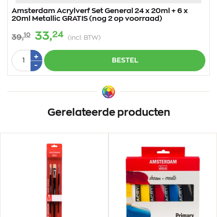
Amsterdam Acrylverf Set General 24 x 20ml + 6 x
20ml Metallic GRATIS (nog 2 op voorraad)
24
33,
10
39,
(incl. BTW)
Aantal
Plus
+
BESTEL
1
Min
-
1
Gerelateerde producten