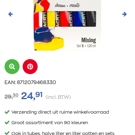
Vorige
Volg
EAN: 8712079468330
91
24,
30
29,
(incl. BTW)
Verzending direct uit ruime winkelvoorraad
Groot assortiment van 90 kleuren
Ook in tubes, halve liter en liter potten en sets