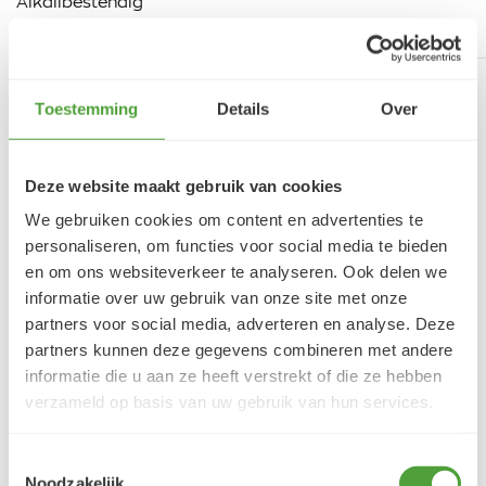
Alkalibestendig
Muurschilderingen
Artikelnummer Royal Talens
Toestemming
Details
Over
17791904
Deze website maakt gebruik van cookies
We gebruiken cookies om content en advertenties te
personaliseren, om functies voor social media te bieden
en om ons websiteverkeer te analyseren. Ook delen we
informatie over uw gebruik van onze site met onze
partners voor social media, adverteren en analyse. Deze
partners kunnen deze gegevens combineren met andere
VRAGEN?
informatie die u aan ze heeft verstrekt of die ze hebben
E-mail:
verfze@geurtjansen.nl
verzameld op basis van uw gebruik van hun services.
Bel:
0341 493 575
Bereikbaar ma 13:30-17:30; di-vr 9:00-17:30; za 9:00-
Toestemmingsselectie
17:00u
Noodzakelijk