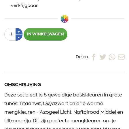
verkrijgbaar
Aantal
Plus
+
IN WINKELWAGEN
1
Min
-
1
Delen
OMSCHRIJVING
Deze set biedt je 5 geweldige basiskleuren in grote
tubes: Titaanwit, Oxydzwart en drie warme
mengkleuren - Azogeel Licht, Naftolrood Middel en
Ultramarijn. Dit zijn perfecte mengkleuren om je