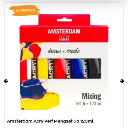
AANBIEDING
Vorige
Vo
Amsterdam Acrylverf Mengset 5 x 120ml