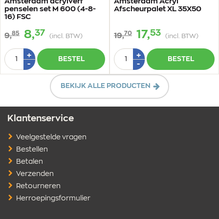
Amsterdam acrylverf
Amsterdam Acryl
penselen set M 600 (4-8-
Afscheurpalet XL 35X50
16) FSC
37
53
8,
17,
85
70
9,
19,
(incl. BTW)
(incl. BTW)
Aantal
Aantal
Plus
Plus
+
+
BESTEL
BESTEL
1
1
Min
Min
-
-
1
1
BEKIJK ALLE PRODUCTEN
Klantenservice
Veelgestelde vragen
Bestellen
Betalen
Verzenden
Retourneren
Herroepingsformulier