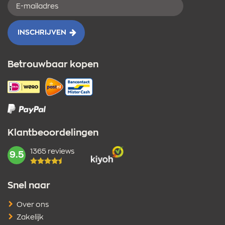
E-
mailadres
INSCHRIJVEN
Betrouwbaar kopen
Klantbeoordelingen
1365 reviews
mark:
9.5
Snel naar
Over ons
Zakelijk