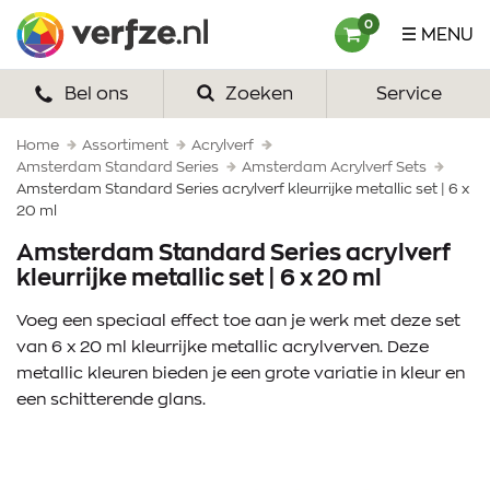
Ga
Verfze
0
MENU
naar
content
Bel ons
Zoeken
Service
HOME
VERF
Home
Assortiment
Acrylverf
Amsterdam Standard Series
Amsterdam Acrylverf Sets
Amsterdam Standard Series acrylverf kleurrijke metallic set | 6 x
VERFSETS
20 ml
TEKENEN
Amsterdam Standard Series acrylverf
kleurrijke metallic set | 6 x 20 ml
VERFSPULLEN
Voeg een speciaal effect toe aan je werk met deze set
INSPIRATIE
van 6 x 20 ml kleurrijke metallic acrylverven. Deze
metallic kleuren bieden je een grote variatie in kleur en
ZAKELIJK
een schitterende glans.
OVER ONS