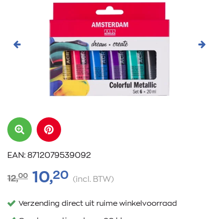
Vorige
Volg
EAN: 8712079539092
20
10,
00
12,
(incl. BTW)
Verzending direct uit ruime winkelvoorraad