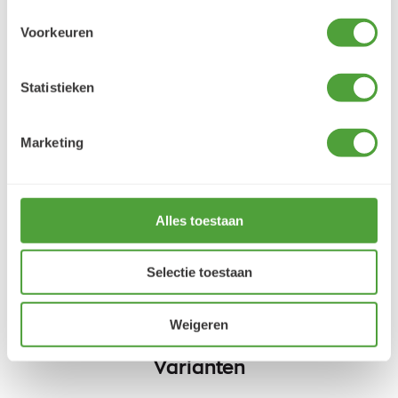
Klantbeoordelingen
Voorkeuren
9.5/10 (1365 beoordelingen)
Statistieken
5/5
Danielle ROCH
Marketing
5 augustus 2026
Je cherche un magasin pour mes peintureet
j'ai trouvé très contente du résultat
Alles toestaan
LEES MEER
Selectie toestaan
Weigeren
Varianten