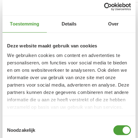
Artikelnummer Royal Talens
17820504
Toestemming
Details
Over
Deze website maakt gebruik van cookies
We gebruiken cookies om content en advertenties te
personaliseren, om functies voor social media te bieden
en om ons websiteverkeer te analyseren. Ook delen we
informatie over uw gebruik van onze site met onze
partners voor social media, adverteren en analyse. Deze
VRAGEN?
partners kunnen deze gegevens combineren met andere
E-mail:
verfze@geurtjansen.nl
informatie die u aan ze heeft verstrekt of die ze hebben
Bel:
0341 493 575
verzameld op basis van uw gebruik van hun services.
Bereikbaar ma 13:30-17:30; di-vr 9:00-17:30; za 9:00-
17:00u
Toestemmingsselectie
Noodzakelijk