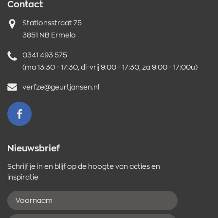
Contact
Adres
Stationsstraat 75
3851 NB Ermelo
Telefoonnummer
0341 493 575
(ma 13:30 - 17:30, di-vrij 9:00 - 17:30, za 9:00 - 17:00u)
E-
verfze@geurtjansen.nl
mailadres
VOLG ONS OP FACEBOOK
Nieuwsbrief
Schrijf je in en blijf op de hoogte van acties en
inspiratie
Voornaam