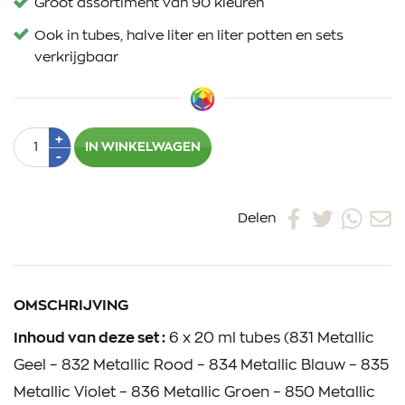
Groot assortiment van 90 kleuren
Ook in tubes, halve liter en liter potten en sets
verkrijgbaar
Aantal
Plus
+
IN WINKELWAGEN
1
Min
-
1
Delen
OMSCHRIJVING
Inhoud van deze set :
6 x 20 ml tubes (831 Metallic
Geel – 832 Metallic Rood – 834 Metallic Blauw – 835
Metallic Violet – 836 Metallic Groen – 850 Metallic