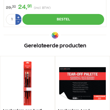
91
24,
30
29,
(incl. BTW)
Aantal
Plus
+
BESTEL
1
Min
-
1
Gerelateerde producten