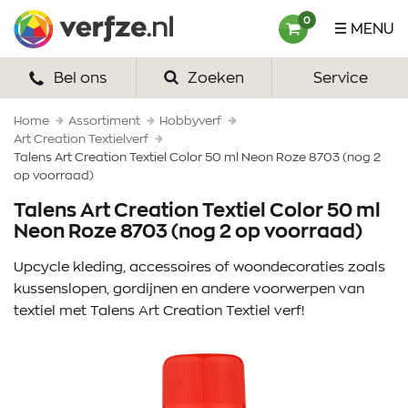
Ga
Verfze
0
MENU
naar
content
Bel ons
Zoeken
Service
HOME
VERF
Home
Assortiment
Hobbyverf
Art Creation Textielverf
Talens Art Creation Textiel Color 50 ml Neon Roze 8703 (nog 2
VERFSETS
op voorraad)
TEKENEN
Talens Art Creation Textiel Color 50 ml
Neon Roze 8703 (nog 2 op voorraad)
VERFSPULLEN
Upcycle kleding, accessoires of woondecoraties zoals
INSPIRATIE
kussenslopen, gordijnen en andere voorwerpen van
textiel met Talens Art Creation Textiel verf!
ZAKELIJK
OVER ONS