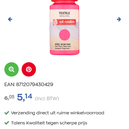
Vorige
Volg
EAN: 8712079430429
14
5,
05
6,
(incl. BTW)
Verzending direct uit ruime winkelvoorraad
Talens Kwaliteit tegen scherpe prijs