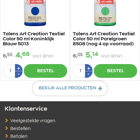
Talens Art Creation Textiel
Talens Art Creation Textiel
Color 50 ml Koninklijk
Color 50 ml Parelgroen
Blauw 5013
8508 (nog 4 op voorraad)
68
14
4,
5,
50
05
5,
6,
(incl. BTW)
(incl. BTW)
Aantal
Aantal
Plus
Plus
+
+
BESTEL
BESTEL
1
1
Min
Min
-
-
1
1
BEKIJK ALLE PRODUCTEN
Klantenservice
Veelgestelde vragen
Bestellen
Betalen