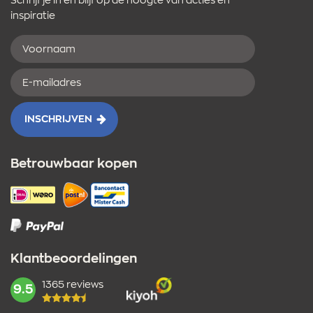
Schrijf je in en blijf op de hoogte van acties en
inspiratie
Voornaam
E-
mailadres
INSCHRIJVEN
Betrouwbaar kopen
Klantbeoordelingen
1365 reviews
mark:
9.5