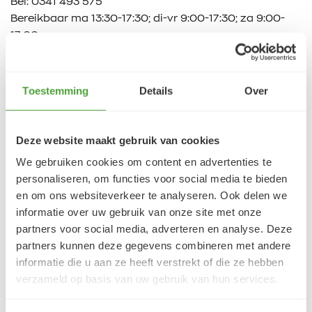
Bel:
0341 493 575
Bereikbaar ma 13:30-17:30; di-vr 9:00-17:30; za 9:00-
17:00u
Toestemming
Details
Over
Klantbeoordelingen
9.5/10 (1365 beoordelingen)
Deze website maakt gebruik van cookies
We gebruiken cookies om content en advertenties te
5/5
personaliseren, om functies voor social media te bieden
Danielle ROCH
en om ons websiteverkeer te analyseren. Ook delen we
5 augustus 2026
informatie over uw gebruik van onze site met onze
partners voor social media, adverteren en analyse. Deze
Je cherche un magasin pour mes peintureet
partners kunnen deze gegevens combineren met andere
j'ai trouvé très contente du résultat
informatie die u aan ze heeft verstrekt of die ze hebben
LEES MEER
verzameld op basis van uw gebruik van hun services.