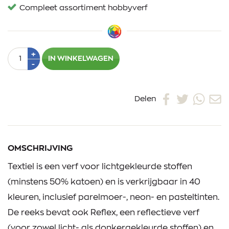
Compleet assortiment hobbyverf
Aantal
Plus
+
IN WINKELWAGEN
1
Min
-
1
Delen
OMSCHRIJVING
Textiel is een verf voor lichtgekleurde stoffen
(minstens 50% katoen) en is verkrijgbaar in 40
kleuren, inclusief parelmoer-, neon- en pasteltinten.
De reeks bevat ook Reflex, een reflectieve verf
(voor zowel licht- als donkergekleurde stoffen) en