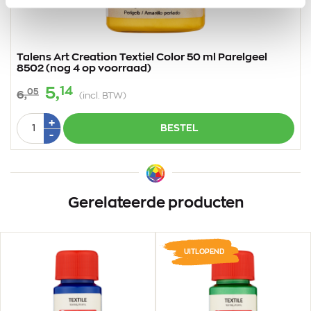
Talens Art Creation Textiel Color 50 ml Parelgeel
8502 (nog 4 op voorraad)
14
5,
05
6,
(incl. BTW)
Aantal
Plus
+
BESTEL
1
Min
-
1
Gerelateerde producten
UITLOPEND