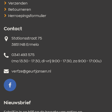
Verzenden
Retourneren
Herroepingsformulier
Contact
Adres
Stationsstraat 75
3851 NB Ermelo
Telefoonnummer
0341 493 575
(ma 13:30 - 17:30, di-vrij 9:00 - 17:30, za 9:00 - 17:00u)
E-
verfze@geurtjansen.nl
mailadres
VOLG ONS OP FACEBOOK
Nieuwsbrief