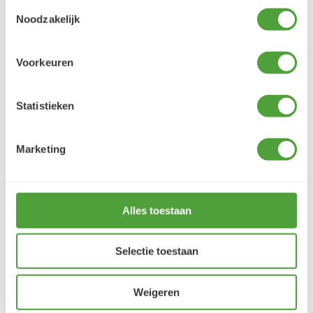
Toestemmingsselectie
Noodzakelijk
Varianten
Voorkeuren
UITLOPEND
Statistieken
Marketing
Alles toestaan
Selectie toestaan
Vorige
Vo
Weigeren