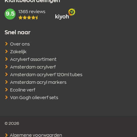
Klantbeoordelingen
1365 reviews
mark:
9.5
Snel naar
Over ons
Zakelijk
Acrylverf assortiment
Amsterdam acrylverf
Amsterdam acrylverf 120ml tubes
Amsterdam acryl markers
Ecoline verf
Van Gogh olieverf sets
© 2026
Algemene voorwaarden