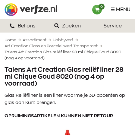
Ga
Verfze
0
MENU
naar
content
Bel ons
Zoeken
Service
HOME
VERF
Home
Assortiment
Hobbyverf
Art Creation Glass en Porceleinverf Transparant
Talens Art Creation Glas reliëf liner 28 ml Chique Goud 8020
VERFSETS
(nog 4 op voorraad)
TEKENEN
Talens Art Creation Glas reliëf liner 28
ml Chique Goud 8020 (nog 4 op
VERFSPULLEN
voorraad)
Glas Reliëfliner is een liner waarme je 3D-accenten op
INSPIRATIE
glas aan kunt brengen.
ZAKELIJK
OPRUIMINGSARTIKELEN KUNNEN NIET RETOUR
OVER ONS