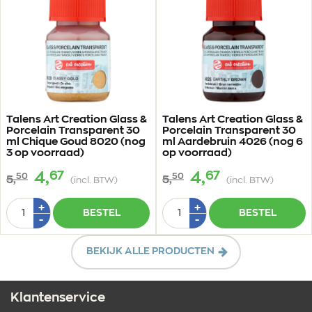
Talens Art Creation Glass &
Talens Art Creation Glass &
Porcelain Transparent 30
Porcelain Transparent 30
ml Chique Goud 8020 (nog
ml Aardebruin 4026 (nog 6
3 op voorraad)
op voorraad)
67
67
4,
4,
50
50
5,
5,
(incl. BTW)
(incl. BTW)
Aantal
Aantal
Plus
Plus
+
+
BESTEL
BESTEL
1
1
Min
Min
-
-
1
1
BEKIJK ALLE PRODUCTEN
Klantenservice