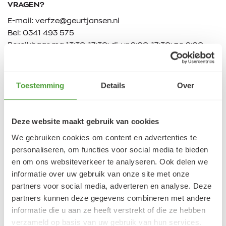
VRAGEN?
E-mail:
verfze@geurtjansen.nl
Bel:
0341 493 575
Bereikbaar ma 13:30-17:30; di-vr 9:00-17:30; za 9:00-
17:00u
Toestemming
Details
Over
Klantbeoordelingen
9.5/10 (1365 beoordelingen)
Deze website maakt gebruik van cookies
We gebruiken cookies om content en advertenties te
personaliseren, om functies voor social media te bieden
5/5
en om ons websiteverkeer te analyseren. Ook delen we
Danielle ROCH
informatie over uw gebruik van onze site met onze
5 augustus 2026
partners voor social media, adverteren en analyse. Deze
partners kunnen deze gegevens combineren met andere
Je cherche un magasin pour mes peintureet
j'ai trouvé très contente du résultat
informatie die u aan ze heeft verstrekt of die ze hebben
verzameld op basis van uw gebruik van hun services.
LEES MEER