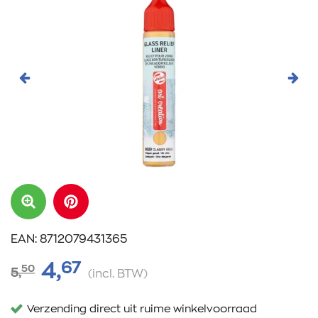
Vorige
Volg
EAN: 8712079431365
67
4,
50
5,
(incl. BTW)
Verzending direct uit ruime winkelvoorraad