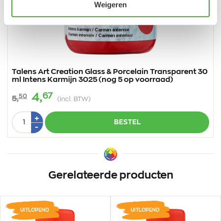
Weigeren
Vorige
Vo
Talens Art Creation Glass & Porcelain Transparent 30
ml Intens Karmijn 3025 (nog 5 op voorraad)
67
4,
50
5,
(incl. BTW)
Aantal
Plus
+
BESTEL
1
Min
-
1
Gerelateerde producten
UITLOPEND
UITLOPEND