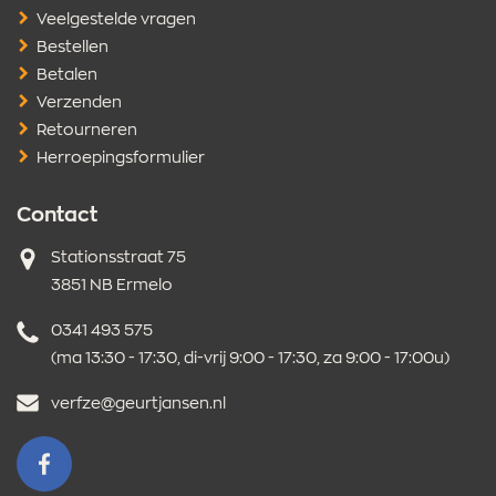
Veelgestelde vragen
Bestellen
Betalen
Verzenden
Retourneren
Herroepingsformulier
Contact
Adres
Stationsstraat 75
3851 NB Ermelo
Telefoonnummer
0341 493 575
(ma 13:30 - 17:30, di-vrij 9:00 - 17:30, za 9:00 - 17:00u)
E-
verfze@geurtjansen.nl
mailadres
VOLG ONS OP FACEBOOK