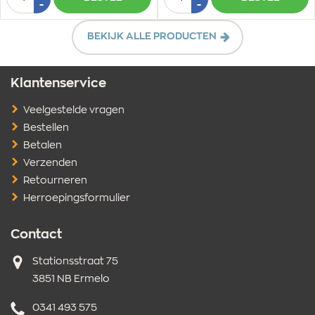
1
1
Min
Min
-
-
1
1
BEKIJK ALLE PRODUCTEN
Klantenservice
Veelgestelde vragen
Bestellen
Betalen
Verzenden
Retourneren
Herroepingsformulier
Contact
Adres
Stationsstraat 75
3851 NB Ermelo
Telefoonnummer
0341 493 575