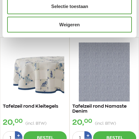
Selectie toestaan
Gerelateerde producten
Weigeren
Tafelzeil rond Kleitegels
Tafelzeil rond Namaste
Denim
00
00
20,
20,
(incl. BTW)
(incl. BTW)
Aantal
Aantal
Plus
Plus
+
+
BESTEL
BESTEL