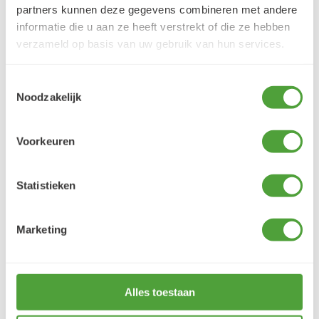
partners kunnen deze gegevens combineren met andere
informatie die u aan ze heeft verstrekt of die ze hebben
verzameld op basis van uw gebruik van hun services.
Toestemmingsselectie
Noodzakelijk
Vorige
Vo
Voorkeuren
Statistieken
Marketing
Tafelzeil rond Not Today Nude Luiaard
00
20,
(incl. BTW)
Aantal
Alles toestaan
Plus
+
BESTEL
1
Min
-
1