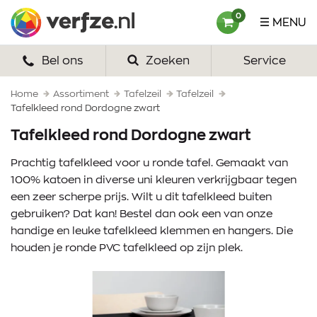
Ga
Verfze
0
MENU
naar
content
Bel ons
Zoeken
Service
HOME
VERF
Home
Assortiment
Tafelzeil
Tafelzeil
Tafelkleed rond Dordogne zwart
VERFSETS
Tafelkleed rond Dordogne zwart
TEKENEN
Prachtig tafelkleed voor u ronde tafel. Gemaakt van
100% katoen in diverse uni kleuren verkrijgbaar tegen
VERFSPULLEN
een zeer scherpe prijs. Wilt u dit tafelkleed buiten
gebruiken? Dat kan! Bestel dan ook een van onze
INSPIRATIE
handige en leuke tafelkleed klemmen en hangers. Die
houden je ronde PVC tafelkleed op zijn plek.
ZAKELIJK
OVER ONS