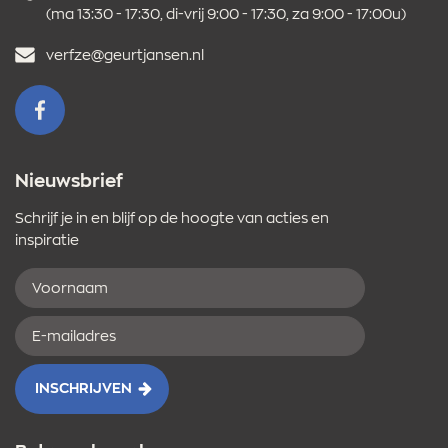
(ma 13:30 - 17:30, di-vrij 9:00 - 17:30, za 9:00 - 17:00u)
E-
verfze@geurtjansen.nl
mailadres
VOLG ONS OP FACEBOOK
Nieuwsbrief
Schrijf je in en blijf op de hoogte van acties en
inspiratie
Voornaam
E-
mailadres
INSCHRIJVEN