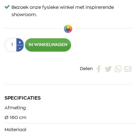
Bezoek onze fysieke winkel met inspirerende
showroom.
Aantal
Plus
+
IN WINKELWAGEN
1
Min
-
1
Delen
SPECIFICATIES
Afmeting
Ø 160 cm
Materiaal