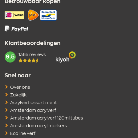
Betrouwbaar kopen
Klantbeoordelingen
1365 reviews
mark:
9.5
Snel naar
Over ons
Zakelijk
Acrylverf assortiment
Amsterdam acrylverf
Amsterdam acrylverf 120ml tubes
Amsterdam acryl markers
Ecoline verf