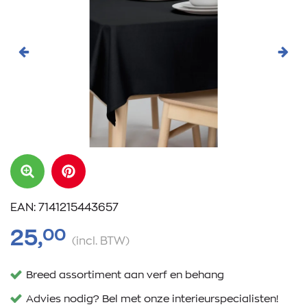
Vorige
Volg
EAN: 7141215443657
00
25,
(incl. BTW)
Breed assortiment aan verf en behang
Advies nodig? Bel met onze interieurspecialisten!