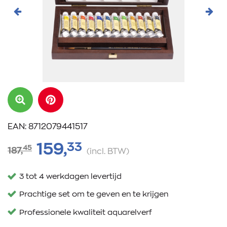
Vorige
Volg
EAN: 8712079441517
33
159,
45
187,
(incl. BTW)
3 tot 4 werkdagen levertijd
Prachtige set om te geven en te krijgen
Professionele kwaliteit aquarelverf