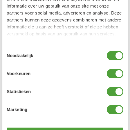
Klantbeoordelingen
informatie over uw gebruik van onze site met onze
partners voor social media, adverteren en analyse. Deze
9.5/10 (1365 beoordelingen)
partners kunnen deze gegevens combineren met andere
informatie die u aan ze heeft verstrekt of die ze hebben
verzameld op basis van uw gebruik van hun services.
5/5
Danielle ROCH
Toestemmingsselectie
5 augustus 2026
Noodzakelijk
Je cherche un magasin pour mes peintureet
j'ai trouvé très contente du résultat
Voorkeuren
LEES MEER
Statistieken
Marketing
Varianten