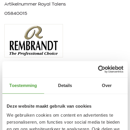
Artikelnummer Royal Talens
05840015
VRAGEN?
Toestemming
Details
Over
E-mail:
verfze@geurtjansen.nl
Bel:
0341 493 575
Bereikbaar ma 13:30-17:30; di-vr 9:00-17:30; za 9:00-
Deze website maakt gebruik van cookies
17:00u
We gebruiken cookies om content en advertenties te
personaliseren, om functies voor social media te bieden
en om ons websiteverkeer te analyseren. Ook delen we