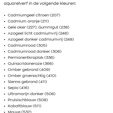
aquarelverf in de volgende kleuren:
Cadmiumgeel citroen (207)
Cadmium oranje (211)
Gele oker (227), Gummigut (238)
Azogeel licht cadmiumvrij (246)
Azogeel donker cadmiumvrij (248)
Cadmiumrood (305)
Cadmiumrood donker (306)
Permanentkraplak (336)
Quinacridoneroze (366)
Omber gebrand (409)
Omber groenachtig (410)
Sienna gebrand (411)
Sepia (416)
Ultramarijn donker (506)
Pruisischblauw (508)
Kobaltblauw (511)
Mauve (532)