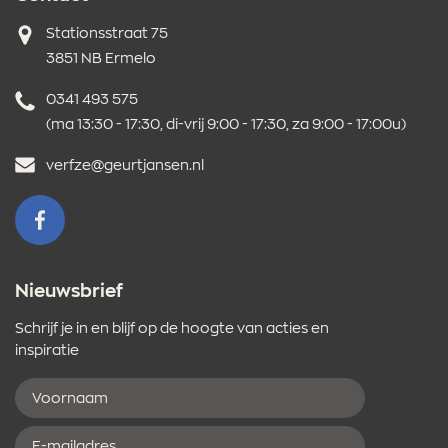
Adres
Stationsstraat 75
3851 NB Ermelo
Telefoonnummer
0341 493 575
(ma 13:30 - 17:30, di-vrij 9:00 - 17:30, za 9:00 - 17:00u)
E-
verfze@geurtjansen.nl
mailadres
VOLG ONS OP FACEBOOK
Nieuwsbrief
Schrijf je in en blijf op de hoogte van acties en
inspiratie
Voornaam
E-