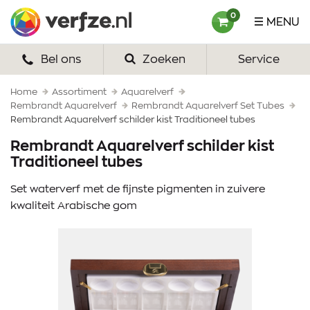
Ga
Verfze
0
MENU
naar
content
Bel ons
Zoeken
Service
HOME
VERF
Home
Assortiment
Aquarelverf
Rembrandt Aquarelverf
Rembrandt Aquarelverf Set Tubes
Rembrandt Aquarelverf schilder kist Traditioneel tubes
VERFSETS
Rembrandt Aquarelverf schilder kist
TEKENEN
Traditioneel tubes
VERFSPULLEN
Set waterverf met de fijnste pigmenten in zuivere
kwaliteit Arabische gom
INSPIRATIE
ZAKELIJK
OVER ONS