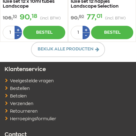
luxe set 12 x 10ml tubes
luxe set 12 napjes
Landscape
Landscape Selection
18
01
90,
77,
10
60
106,
90,
(incl. BTW)
(incl. BTW)
Aantal
Aantal
Plus
Plus
+
+
BESTEL
BESTEL
1
1
Min
Min
-
-
1
1
BEKIJK ALLE PRODUCTEN
Klantenservice
Veelgestelde vragen
Bestellen
Betalen
Verzenden
Retourneren
Herroepingsformulier
Contact