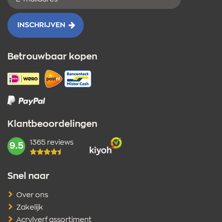
mailadres
INSCHRIJVEN
Betrouwbaar kopen
Klantbeoordelingen
1365 reviews
mark:
9.5
Snel naar
Over ons
Zakelijk
Acrylverf assortiment