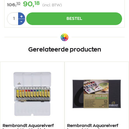
18
90,
10
106,
(incl. BTW)
Aantal
Plus
+
BESTEL
1
Min
-
1
Gerelateerde producten
Rembrandt Aquarelverf
Rembrandt Aquarelverf