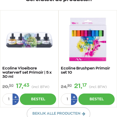
Ecoline Vloeibare
Ecoline Brushpen Primair
waterverf set Primair | 5 x
set 10
30 ml
43
17
17,
21,
50
90
20,
24,
(incl. BTW)
(incl. BTW)
Aantal
Aantal
Plus
Plus
+
+
BESTEL
BESTEL
1
1
Min
Min
-
-
1
1
BEKIJK ALLE PRODUCTEN