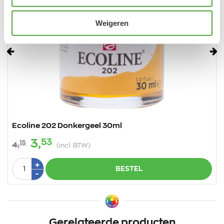
Weigeren
Vorige
Vo
Ecoline 202 Donkergeel 30ml
53
3,
15
4,
(incl. BTW)
Aantal
Plus
+
BESTEL
1
Min
-
1
Gerelateerde producten