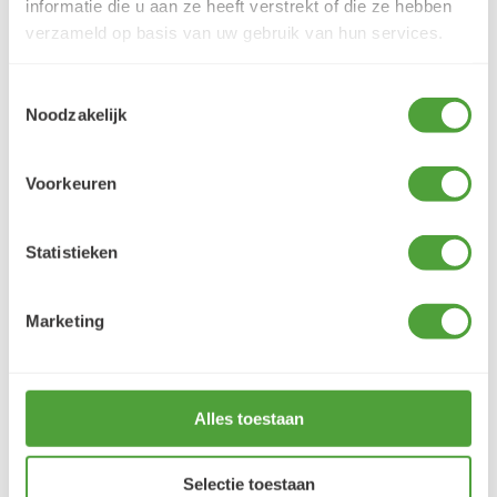
informatie die u aan ze heeft verstrekt of die ze hebben
5 augustus 2026
verzameld op basis van uw gebruik van hun services.
Je cherche un magasin pour mes peintureet
j'ai trouvé très contente du résultat
Toestemmingsselectie
Noodzakelijk
LEES MEER
Voorkeuren
Statistieken
Varianten
Marketing
Alles toestaan
Selectie toestaan