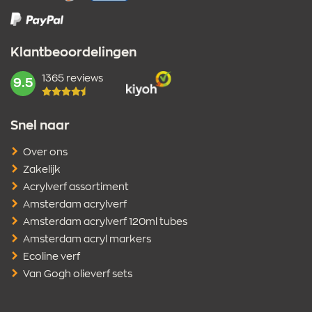
Klantbeoordelingen
1365 reviews
mark:
9.5
Snel naar
Over ons
Zakelijk
Acrylverf assortiment
Amsterdam acrylverf
Amsterdam acrylverf 120ml tubes
Amsterdam acryl markers
Ecoline verf
Van Gogh olieverf sets