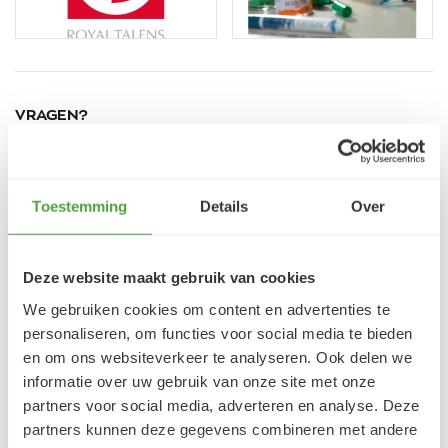
VRAGEN?
E-mail:
verfze@geurtjansen.nl
Bel:
0341 493 575
Bereikbaar ma 13:30-17:30; di-vr 9:00-17:30; za 9:00-
Toestemming
Details
Over
17:00u
Deze website maakt gebruik van cookies
Klantbeoordelingen
We gebruiken cookies om content en advertenties te
personaliseren, om functies voor social media te bieden
9.5/10 (1365 beoordelingen)
en om ons websiteverkeer te analyseren. Ook delen we
informatie over uw gebruik van onze site met onze
partners voor social media, adverteren en analyse. Deze
5/5
partners kunnen deze gegevens combineren met andere
Danielle ROCH