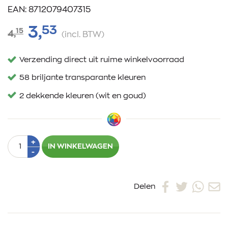
EAN: 8712079407315
53
3,
15
4,
(incl. BTW)
Verzending direct uit ruime winkelvoorraad
58 briljante transparante kleuren
2 dekkende kleuren (wit en goud)
Aantal
Plus
+
IN WINKELWAGEN
1
Min
-
1
Delen