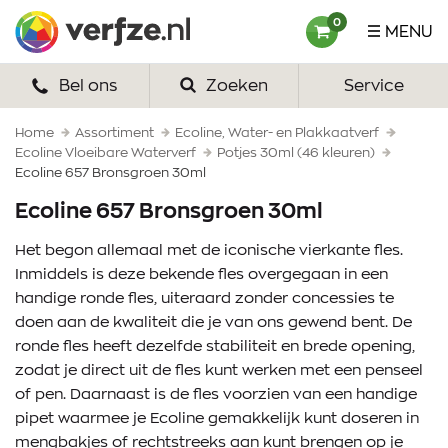
Ga
Verfze
0
MENU
naar
content
Bel ons
Zoeken
Service
HOME
VERF
Home
Assortiment
Ecoline, Water- en Plakkaatverf
Ecoline Vloeibare Waterverf
Potjes 30ml (46 kleuren)
Ecoline 657 Bronsgroen 30ml
VERFSETS
Ecoline 657 Bronsgroen 30ml
TEKENEN
Het begon allemaal met de iconische vierkante fles.
VERFSPULLEN
Inmiddels is deze bekende fles overgegaan in een
handige ronde fles, uiteraard zonder concessies te
INSPIRATIE
doen aan de kwaliteit die je van ons gewend bent. De
ronde fles heeft dezelfde stabiliteit en brede opening,
ZAKELIJK
zodat je direct uit de fles kunt werken met een penseel
of pen. Daarnaast is de fles voorzien van een handige
OVER ONS
pipet waarmee je Ecoline gemakkelijk kunt doseren in
mengbakjes of rechtstreeks aan kunt brengen op je