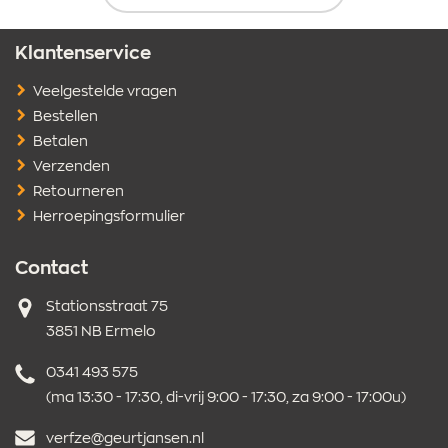
Klantenservice
Veelgestelde vragen
Bestellen
Betalen
Verzenden
Retourneren
Herroepingsformulier
Contact
Adres
Stationsstraat 75
3851 NB Ermelo
Telefoonnummer
0341 493 575
(ma 13:30 - 17:30, di-vrij 9:00 - 17:30, za 9:00 - 17:00u)
E-
verfze@geurtjansen.nl