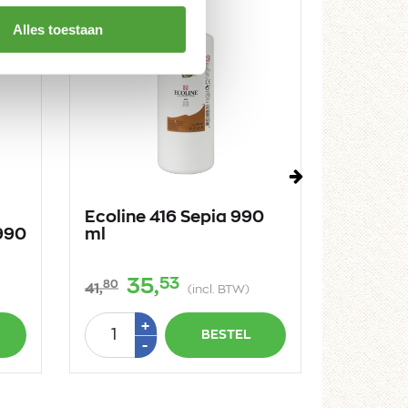
Alles toestaan
Volgende
Ecoline 416 Sepia 990
Ecoline
990
ml
Donker
53
35,
35
80
80
41,
41,
(incl. BTW)
Aantal
Aantal
Plus
+
BESTEL
1
Min
-
-
1