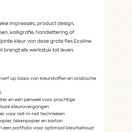
ieke impressies, product design,
en, kalligrafie, handlettering of
jante kleur van deze grote fles Ecoline
brengt elk werkstuk tot leven.
rverf op basis van kleurstoffen en arabische
t
ter en een penseel voor prachtige
dloze kleurovergangen
r voor nat-in-nat technieken
pier, tekenpapier en karton
n een portfolio voor optimaal kleurbehoud