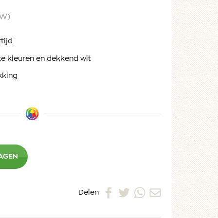
TW)
tijd
te kleuren en dekkend wit
kking
WAGEN
Delen