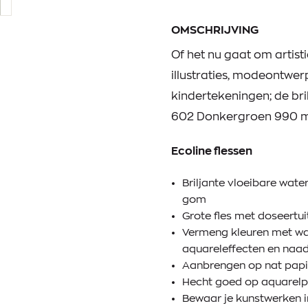
OMSCHRIJVING
Of het nu gaat om artist
illustraties, modeontwerp
kindertekeningen; de bril
602 Donkergroen 990 ml 
Ecoline flessen
Briljante vloeibare wate
gom
Grote fles met doseertui
Vermeng kleuren met wa
aquareleffecten en naa
Aanbrengen op nat papie
Hecht goed op aquarelpa
Bewaar je kunstwerken i