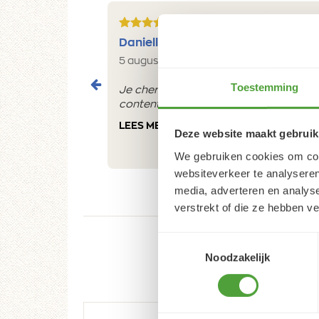
5/5
Danielle ROCH
5 augustus 2026
Toestemming
Je cherche un magasin pour mes peintu
contente du résultat
LEES MEER
Deze website maakt gebruik
We gebruiken cookies om cont
websiteverkeer te analyseren
media, adverteren en analys
verstrekt of die ze hebben v
Toestemmingsselectie
Noodzakelijk