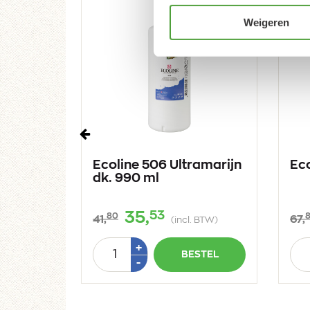
Weigeren
Vorige
na
Ecoline 506 Ultramarijn
Eco
dk. 990 ml
53
35,
80
41,
67,
 BTW)
(incl. BTW)
Aantal
Aan
Plus
+
STEL
BESTEL
1
Min
-
1