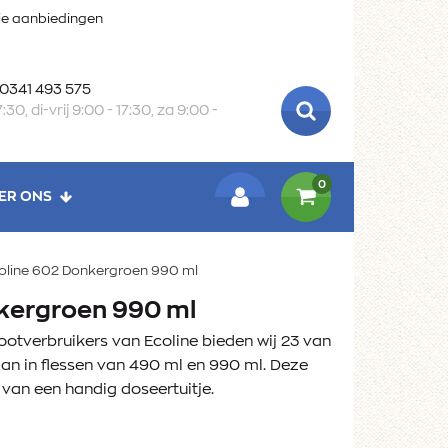
oie aanbiedingen
 0341 493 575
:30, di-vrij 9:00 - 17:30, za 9:00 -
ZOEKEN
0
ER ONS
LOGIN
oline 602 Donkergroen 990 ml
kergroen 990 ml
ootverbruikers van Ecoline bieden wij 23 van
aan in flessen van 490 ml en 990 ml. Deze
n van een handig doseertuitje.