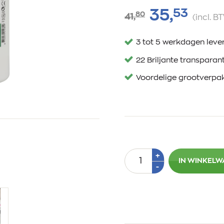
53
35,
80
41,
(incl. B
3 tot 5 werkdagen lever
22 Briljante transparan
Voordelige grootverpa
Aantal
Plus
+
IN WINKEL
1
Min
-
1