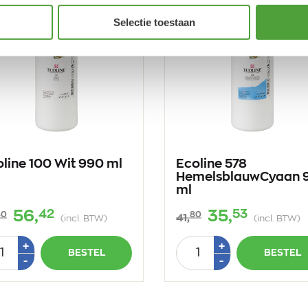
Selectie toestaan
line 100 Wit 990 ml
Ecoline 578
HemelsblauwCyaan 
ml
42
53
56,
35,
80
80
41,
(incl. BTW)
(incl. BTW)
tal
Aantal
Plus
Plus
+
+
BESTEL
BESTEL
1
1
Min
Min
-
-
1
1