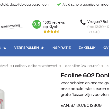
steld, dezelfde dag verzonden
Altijd scherp geprijsd en mo
Vragen? Bel
1365 reviews
mark:
9.5
(ma 13:30 - 17
op Kiyoh
17:00u)
N
VERFSPULLEN
INSPIRATIE
ZAKELIJK
OV
atverf
Ecoline Vloeibare Waterverf
Flacon liter (23 kleuren)
Ec
Ecoline 602 Don
Voor scholen en andere gr
onze populairste kleuren 
grote flessen zijn voorzie
EAN: 8712079012809