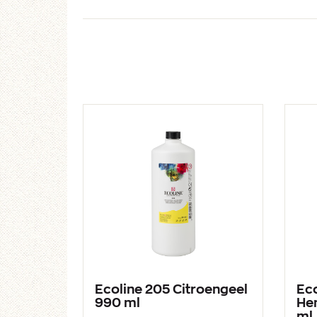
Ecoline 205 Citroengeel
Eco
990 ml
He
ml