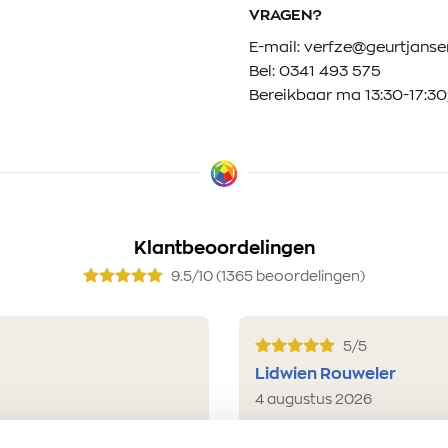
VRAGEN?
E-mail:
verfze@geurtjansen
Bel:
0341 493 575
Bereikbaar ma 13:30-17:30;
Klantbeoordelingen
9.5/10 (1365 beoordelingen)
5/5
Lidwien Rouweler
4 augustus 2026
reet j'ai trouvé très
Snelle service