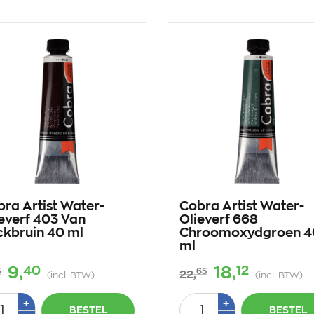
ra Artist Water-
Cobra Artist Water-
everf 403 Van
Olieverf 668
ckbruin 40 ml
Chroomoxydgroen 4
ml
40
12
9,
18,
5
65
22,
(incl. BTW)
(incl. BTW)
tal
Aantal
Plus
Plus
+
+
BESTEL
BESTEL