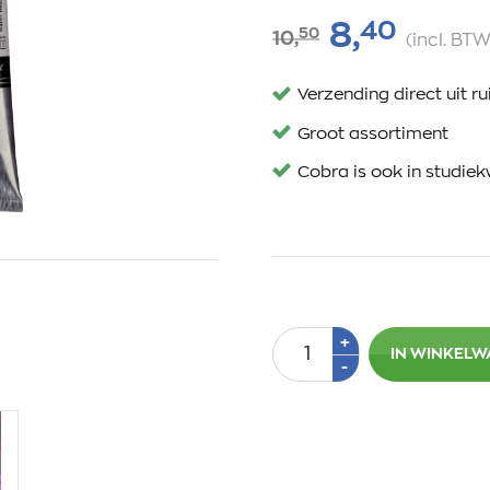
40
8,
50
10,
(incl. BTW
Verzending direct uit 
Groot assortiment
Cobra is ook in studiek
Aantal
Plus
+
IN WINKEL
1
Min
-
1