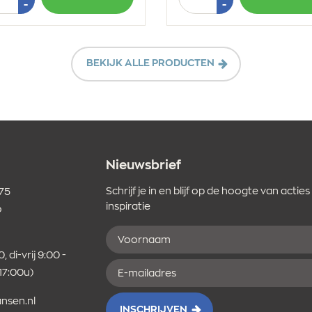
1
1
Min
Min
-
-
1
1
BEKIJK ALLE PRODUCTEN
Nieuwsbrief
Schrijf je in en blijf op de hoogte van acties
 75
inspiratie
o
Voornaam
er
, di-vrij 9:00 -
E-
 17:00u)
mailadres
nsen.nl
INSCHRIJVEN