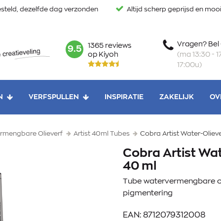
steld, dezelfde dag verzonden
Altijd scherp geprijsd en mo
Vragen? Bel
1365 reviews
mark:
9.5
(ma 13:30 - 17
op Kiyoh
17:00u)
N
VERFSPULLEN
INSPIRATIE
ZAKELIJK
OV
rmengbare Olieverf
Artist 40ml Tubes
Cobra Artist Water-Olieve
Cobra Artist Wat
40 ml
Tube watervermengbare ol
pigmentering
EAN: 8712079312008