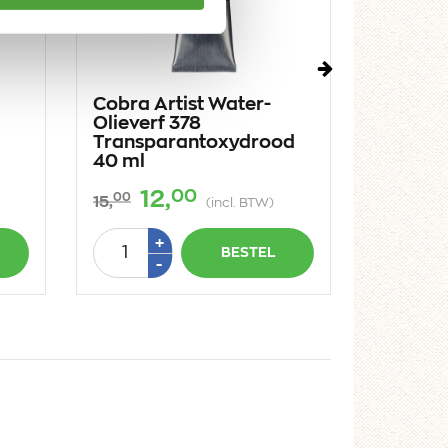
Volgende
Cobra Artist Water-
Cobra A
Olieverf 378
Oliever
Transparantoxydrood
Perman
40 ml
40 ml
00
12,
12
00
00
15,
15,
(incl. BTW)
Aantal
Aantal
Plus
+
BESTEL
1
Min
-
-
1