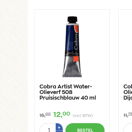
Cobra Artist Water-
Cob
Olieverf 508
Oli
Pruisischblauw 40 ml
Dij
00
12,
00
7
15,
11,
(incl. BTW)
Aantal
Aan
Plus
+
BESTEL