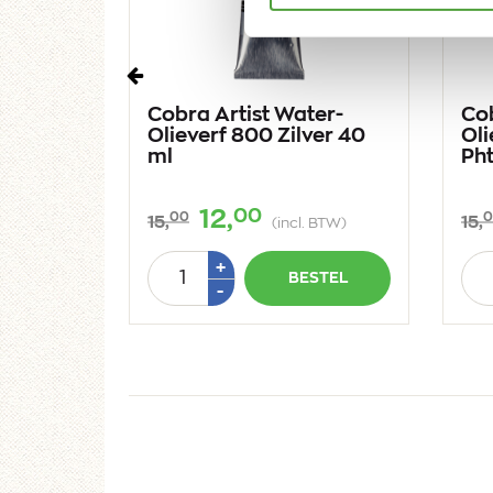
Vorige
er-
Cobra Artist Water-
Cob
aanwit
Olieverf 800 Zilver 40
Oli
ml
Ph
00
12,
00
0
15,
15,
BTW)
(incl. BTW)
Aantal
Aan
Plus
+
STEL
BESTEL
1
Min
-
1