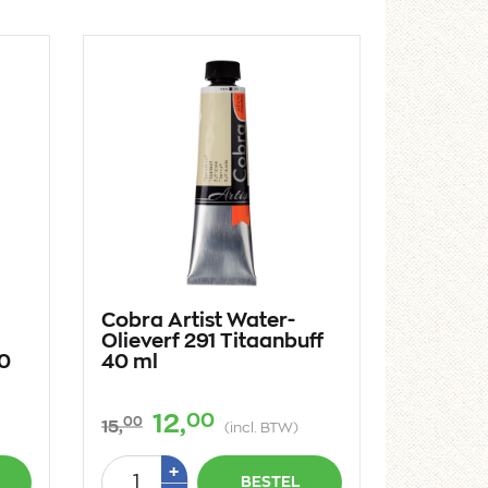
Cobra Artist Water-
Olieverf 291 Titaanbuff
0
40 ml
00
12,
00
15,
(incl. BTW)
Aantal
Plus
+
BESTEL