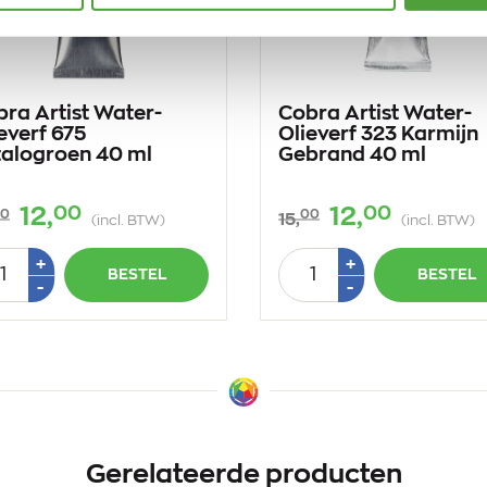
ra Artist Water-
Cobra Artist Water-
everf 675
Olieverf 323 Karmijn
talogroen 40 ml
Gebrand 40 ml
00
00
12,
12,
0
00
15,
(incl. BTW)
(incl. BTW)
tal
Aantal
Plus
Plus
+
+
BESTEL
BESTEL
1
1
Min
Min
-
-
1
1
Gerelateerde producten