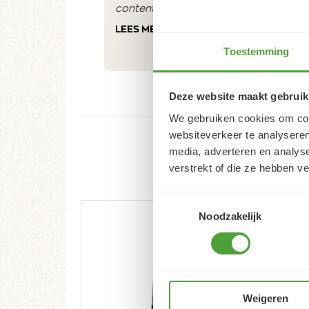
contente du résultat
LEES MEER
Toestemming
Deze website maakt gebruik
We gebruiken cookies om cont
websiteverkeer te analyseren
media, adverteren en analys
verstrekt of die ze hebben v
Toestemmingsselectie
Noodzakelijk
Weigeren