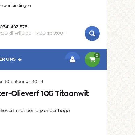
oie aanbiedingen
 0341 493 575
:30, di-vrij 9:00 - 17:30, za 9:00 -
ZOEKEN
0
ER ONS
LOGIN
rf 105 Titaanwit 40 ml
er-Olieverf 105 Titaanwit
ieverf met een bijzonder hoge