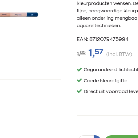
kleurproducten wensen. De
fijne, hoogwaardige kleurp
alleen onderling mengbaa
aquareltechnieken.
EAN: 8712079475994
57
1,
85
1,
(incl. BTW)
Gegarandeerd lichtech
Goede kleurafgifte
Direct uit voorraad lev