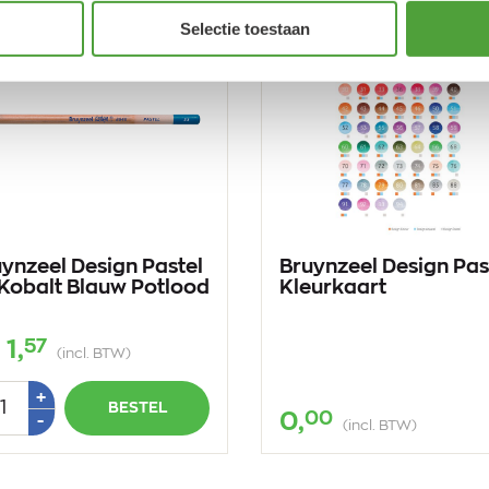
Selectie toestaan
ynzeel Design Pastel
Bruynzeel Design Pas
Kobalt Blauw Potlood
Kleurkaart
57
1,
(incl. BTW)
tal
Plus
+
BESTEL
1
00
0,
Min
-
(incl. BTW)
1