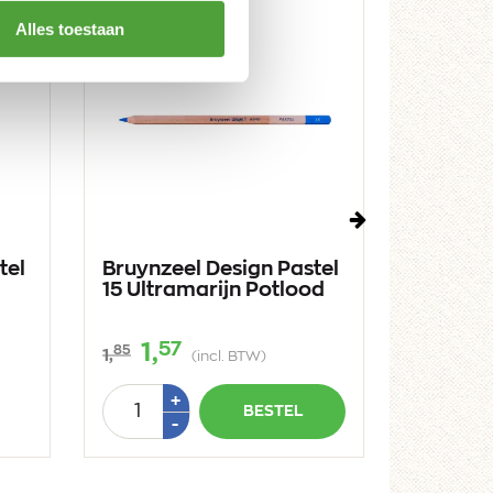
Alles toestaan
Volgende
tel
Bruynzeel Design Pastel
Bruynze
15 Ultramarijn Potlood
38 Karm
57
5
1,
1,
85
85
1,
1,
(incl. BTW)
Aantal
Aantal
Plus
+
BESTEL
1
Min
-
-
1