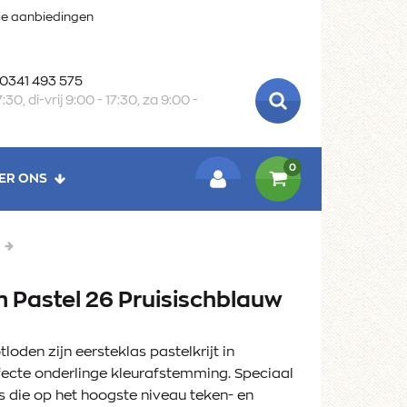
oie aanbiedingen
 0341 493 575
:30, di-vrij 9:00 - 17:30, za 9:00 -
ZOEKEN
0
ER ONS
LOGIN
n Pastel 26 Pruisischblauw
loden zijn eersteklas pastelkrijt in
ecte onderlinge kleurafstemming. Speciaal
s die op het hoogste niveau teken- en