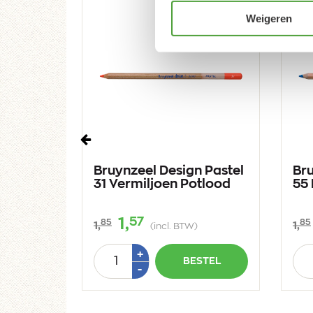
Weigeren
Vorige
 Pastel
Bruynzeel Design Pastel
Bru
ena
31 Vermiljoen Potlood
55 
57
1,
85
85
1,
1,
(incl. BTW)
Aantal
Aan
Plus
+
STEL
BESTEL
1
Min
-
1