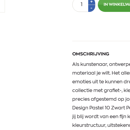
Aantal
Plus
+
IN WINKEL
1
Min
-
1
OMSCHRIJVING
Als kunstenaar, ontwerper
materiaal je wilt. Het all
emoties uit te kunnen d
collectie met grafiet-, k
precies afgestemd op jo
Design Pastel 10 Zwart P
jij blij wordt van een fij
kleurstructuur, uitstek