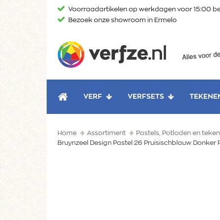
Ga
Voorraadartikelen op werkdagen voor 15:00 be
naar
Bezoek onze showroom in Ermelo
content
Verfze
VERF
VERFSETS
TEKENE
HOME
Home
Assortiment
Pastels, Potloden en tek
Bruynzeel Design Pastel 26 Pruisischblauw Donker 