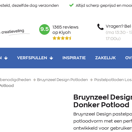
steld, dezelfde dag verzonden
Altijd scherp geprijsd en mo
Vragen? Bel
1365 reviews
mark:
9.5
(ma 13:30 - 17
op Kiyoh
17:00u)
N
VERFSPULLEN
INSPIRATIE
ZAKELIJK
OV
enbenodigdheden
Bruynzeel Design Potloden
Pastelpotloden Los
Potlood
Bruynzeel Desig
Donker Potlood
Bruynzeel Design pastelpot
potloodvorm met een perf
ontwikkeld voor gebruiker