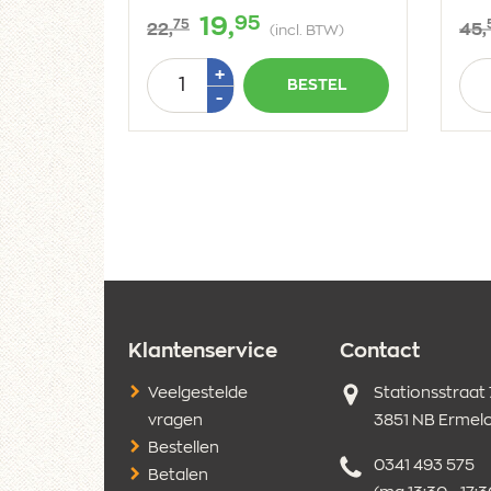
95
19,
75
22,
45,
(incl. BTW)
Aantal
Aan
Plus
+
BESTEL
1
Min
-
1
Klantenservice
Contact
Adres
Veelgestelde
Stationsstraat
vragen
3851 NB Ermel
Bestellen
Telefoonnumm
0341 493 575
Betalen