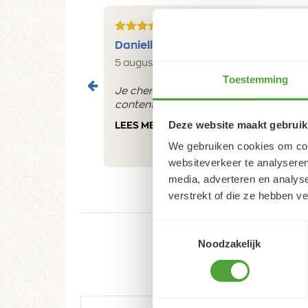
5/5
Danielle ROCH
5 augustus 2026
Toestemming
Je cherche un magasin pour mes peintu
contente du résultat
Deze website maakt gebruik
LEES MEER
We gebruiken cookies om cont
websiteverkeer te analyseren
media, adverteren en analys
verstrekt of die ze hebben v
Toestemmingsselectie
Noodzakelijk