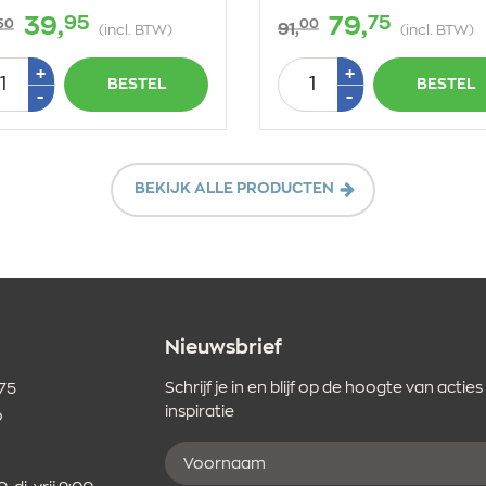
95
75
39,
79,
50
00
91,
(incl. BTW)
(incl. BTW)
tal
Aantal
Plus
Plus
+
+
BESTEL
BESTEL
1
1
Min
Min
-
-
1
1
BEKIJK ALLE PRODUCTEN
Nieuwsbrief
Schrijf je in en blijf op de hoogte van acties
 75
inspiratie
o
Voornaam
er