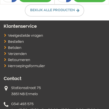
1
1
BEKIJK ALLE PRODUCTEN
Klantenservice
Veelgestelde vragen
Bestellen
Betalen
Verzenden
Retourneren
Herroepingsformulier
Contact
Adres
Stationsstraat 75
3851 NB Ermelo
Telefoonnummer
0341 493 575