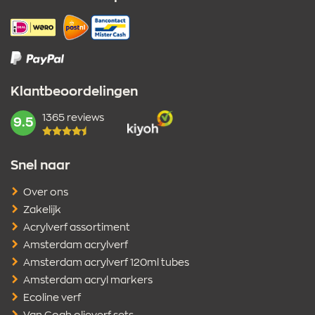
Klantbeoordelingen
1365 reviews
mark:
9.5
Snel naar
Over ons
Zakelijk
Acrylverf assortiment
Amsterdam acrylverf
Amsterdam acrylverf 120ml tubes
Amsterdam acryl markers
Ecoline verf