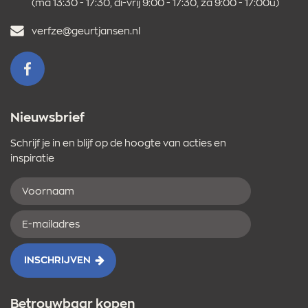
(ma 13:30 - 17:30, di-vrij 9:00 - 17:30, za 9:00 - 17:00u)
E-
verfze@geurtjansen.nl
mailadres
VOLG ONS OP FACEBOOK
Nieuwsbrief
Schrijf je in en blijf op de hoogte van acties en
inspiratie
Voornaam
E-
mailadres
INSCHRIJVEN
Betrouwbaar kopen