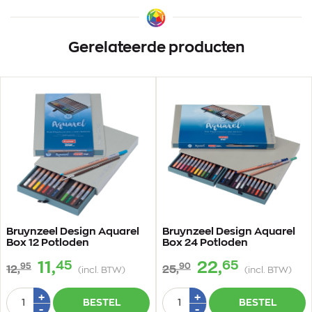
Gerelateerde producten
Bruynzeel Design Aquarel
Bruynzeel Design Aquarel
Box 12 Potloden
Box 24 Potloden
45
65
11,
22,
95
90
12,
25,
(incl. BTW)
(incl. BTW)
Aantal
Aantal
Plus
Plus
+
+
BESTEL
BESTEL
1
1
Min
Min
-
-