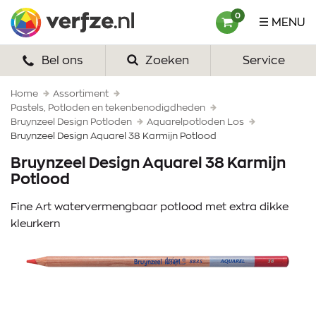
Ga
Verfze
0
MENU
naar
content
Bel ons
Zoeken
Service
HOME
VERF
Home
Assortiment
Pastels, Potloden en tekenbenodigdheden
Bruynzeel Design Potloden
Aquarelpotloden Los
VERFSETS
Bruynzeel Design Aquarel 38 Karmijn Potlood
TEKENEN
Bruynzeel Design Aquarel 38 Karmijn
Potlood
VERFSPULLEN
Fine Art watervermengbaar potlood met extra dikke
INSPIRATIE
kleurkern
ZAKELIJK
OVER ONS