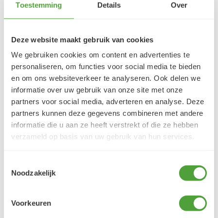
Toestemming
Details
Over
5/5
Danielle ROCH
5 augustus 2026
Deze website maakt gebruik van cookies
Je cherche un magasin pour mes peintureet
We gebruiken cookies om content en advertenties te
j'ai trouvé très contente du résultat
personaliseren, om functies voor social media te bieden
LEES MEER
en om ons websiteverkeer te analyseren. Ook delen we
informatie over uw gebruik van onze site met onze
partners voor social media, adverteren en analyse. Deze
partners kunnen deze gegevens combineren met andere
informatie die u aan ze heeft verstrekt of die ze hebben
verzameld op basis van uw gebruik van hun services.
Varianten
Toestemmingsselectie
Noodzakelijk
Voorkeuren