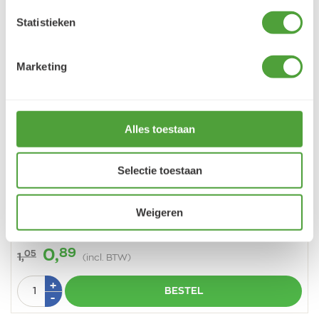
Statistieken
Marketing
Vorige
Vo
Alles toestaan
Selectie toestaan
Weigeren
Bruynzeel Design Aquarel 71 Zuurstok Roze Potlood
89
0,
05
1,
(incl. BTW)
Aantal
Plus
+
BESTEL
1
Min
-
1