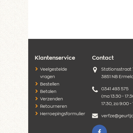
Klantenservice
Contact
Adres
Veelgestelde
Stationsstraat
vragen
3851 NB Ermel
Bestellen
Telefoonnumm
0341 493 575
Betalen
(ma 13:30 - 17:30
Verzenden
17:30, za 9:00 -
Retourneren
Herroepingsformulier
E-
verfze@geurtja
mailadres