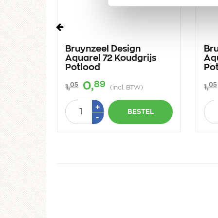
Vorige
n
Bruynzeel Design
Br
ana
Aquarel 72 Koudgrijs
Aqu
Potlood
Po
89
0,
05
05
1,
1,
W)
(incl. BTW)
Aantal
Aan
Plus
+
STEL
BESTEL
1
Min
-
1