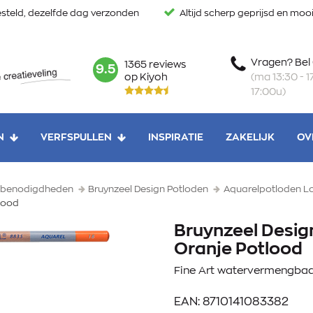
steld, dezelfde dag verzonden
Altijd scherp geprijsd en mo
Vragen? Bel
1365 reviews
mark:
9.5
(ma 13:30 - 17
op Kiyoh
17:00u)
N
VERFSPULLEN
INSPIRATIE
ZAKELIJK
OV
enbenodigdheden
Bruynzeel Design Potloden
Aquarelpotloden L
lood
Bruynzeel Desig
Oranje Potlood
Fine Art watervermengbaar
EAN: 8710141083382