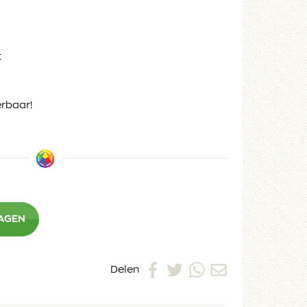
t
erbaar!
WAGEN
Delen