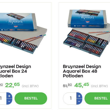
uynzeel Design
Bruynzeel Design
uarel Box 24
Aquarel Box 48
tloden
Potloden
65
45
22,
45,
90
80
51,
(incl. BTW)
(incl. BTW)
tal
Aantal
Plus
Plus
+
+
BESTEL
BESTEL
1
1
Min
Min
-
-
1
1