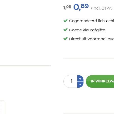
89
0,
05
1,
(incl. BTW)
Gegarandeerd lichtech
Goede kleurafgifte
Direct uit voorraad lev
Aantal
Plus
+
IN WINKEL
1
Min
-
1