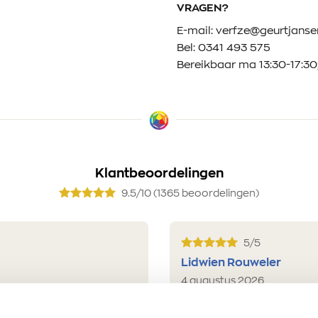
VRAGEN?
E-mail:
verfze@geurtjansen
Bel:
0341 493 575
Bereikbaar ma 13:30-17:30;
Klantbeoordelingen
9.5/10 (1365 beoordelingen)
5/5
Lidwien Rouweler
4 augustus 2026
reet j'ai trouvé très
Snelle service