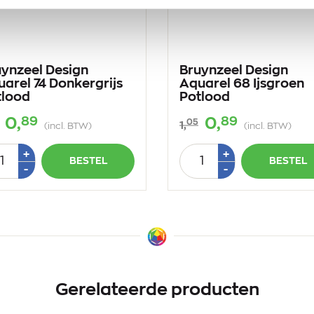
uynzeel Design
Bruynzeel Design
arel 74 Donkergrijs
Aquarel 68 Ijsgroen
tlood
Potlood
89
89
0,
0,
05
1,
(incl. BTW)
(incl. BTW)
tal
Aantal
Plus
Plus
+
+
BESTEL
BESTEL
1
1
Min
Min
-
-
1
1
Gerelateerde producten