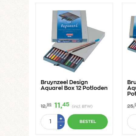
Bruynzeel Design
Br
Aquarel Box 12 Potloden
Aq
Po
45
11,
95
12,
25,
(incl. BTW)
Aantal
Aan
Plus
+
BESTEL
1
Min
-
1