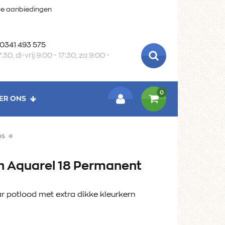
oie aanbiedingen
 0341 493 575
:30, di-vrij 9:00 - 17:30, za 9:00 -
ZOEKEN
0
ER ONS
LOGIN
os
n Aquarel 18 Permanent
 potlood met extra dikke kleurkern