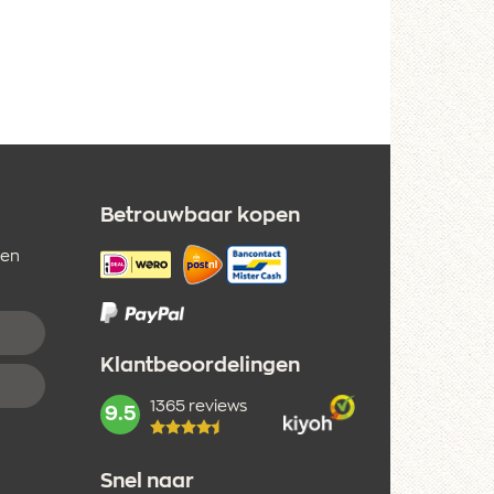
Betrouwbaar kopen
 en
Klantbeoordelingen
1365 reviews
mark:
9.5
Snel naar