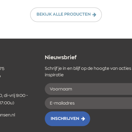
BEKIJK ALLE PRODUCTEN
Nieuwsbrief
Schrijf je in en blijf op de hoogte van acties
 75
inspiratie
o
Voornaam
er
, di-vrij 9:00 -
E-
 17:00u)
mailadres
nsen.nl
INSCHRIJVEN