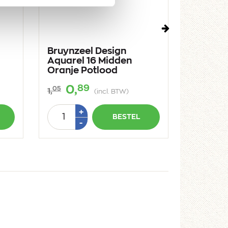
Volgende
Bruynzeel Design
Bruynze
Aquarel 16 Midden
Aquarel
Oranje Potlood
89
0,
0,
05
05
1,
1,
(incl. BTW)
Aantal
Aantal
Plus
+
BESTEL
1
Min
-
-
1