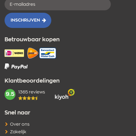
E-
mailadres
INSCHRIJVEN
Betrouwbaar kopen
Klantbeoordelingen
1365 reviews
mark:
9.5
Snel naar
Over ons
Zakelijk