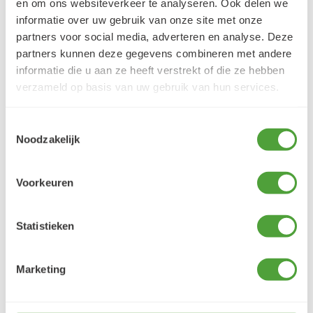
en om ons websiteverkeer te analyseren. Ook delen we
informatie over uw gebruik van onze site met onze
Klantbeoordelingen
partners voor social media, adverteren en analyse. Deze
9.5/10 (1365 beoordelingen)
partners kunnen deze gegevens combineren met andere
informatie die u aan ze heeft verstrekt of die ze hebben
verzameld op basis van uw gebruik van hun services.
5/5
Danielle ROCH
Toestemmingsselectie
5 augustus 2026
Noodzakelijk
Je cherche un magasin pour mes peintureet
j'ai trouvé très contente du résultat
Voorkeuren
LEES MEER
Statistieken
Marketing
Varianten