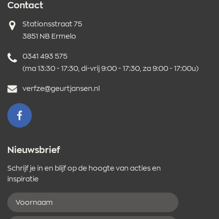
Contact
Adres
Stationsstraat 75
3851 NB Ermelo
Telefoonnummer
0341 493 575
(ma 13:30 - 17:30, di-vrij 9:00 - 17:30, za 9:00 - 17:00u)
E-
verfze@geurtjansen.nl
mailadres
VOLG ONS OP FACEBOOK
Nieuwsbrief
Schrijf je in en blijf op de hoogte van acties en
inspiratie
Voornaam