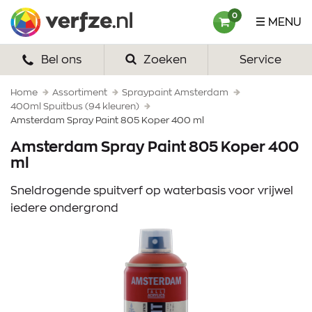
Ga
Verfze
0
MENU
naar
content
Bel ons
Zoeken
Service
HOME
VERF
Home
Assortiment
Spraypaint Amsterdam
400ml Spuitbus (94 kleuren)
Amsterdam Spray Paint 805 Koper 400 ml
VERFSETS
Amsterdam Spray Paint 805 Koper 400
TEKENEN
ml
VERFSPULLEN
Sneldrogende spuitverf op waterbasis voor vrijwel
iedere ondergrond
INSPIRATIE
ZAKELIJK
OVER ONS