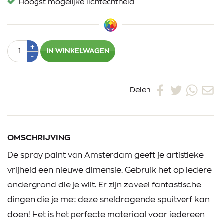
Hoogst mogelijke lichtechtheid
Aantal
Plus
+
IN WINKELWAGEN
1
Min
-
1
Delen
OMSCHRIJVING
De spray paint van Amsterdam geeft je artistieke
vrijheid een nieuwe dimensie. Gebruik het op iedere
ondergrond die je wilt. Er zijn zoveel fantastische
dingen die je met deze sneldrogende spuitverf kan
doen! Het is het perfecte materiaal voor iedereen