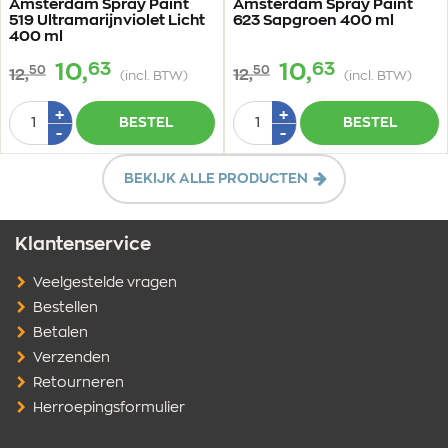
Amsterdam Spray Paint
Amsterdam Spray Paint
519 Ultramarijnviolet Licht
623 Sapgroen 400 ml
400 ml
63
63
10,
10,
50
50
12,
12,
(incl. BTW)
(incl. BTW)
Aantal
Aantal
Plus
Plus
+
+
BESTEL
BESTEL
1
1
Min
Min
-
-
1
1
BEKIJK ALLE PRODUCTEN
Klantenservice
Veelgestelde vragen
Bestellen
Betalen
Verzenden
Retourneren
Herroepingsformulier