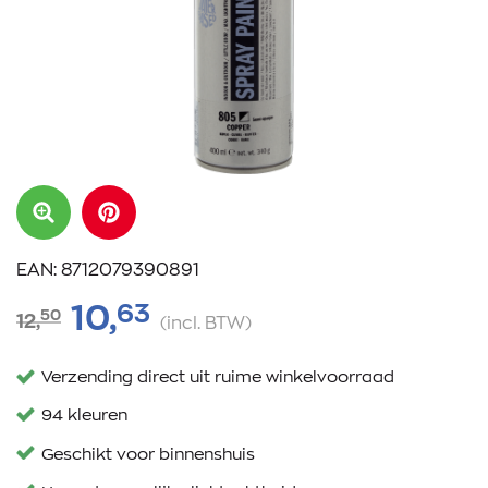
EAN: 8712079390891
63
10,
50
12,
(incl. BTW)
Verzending direct uit ruime winkelvoorraad
94 kleuren
Geschikt voor binnenshuis