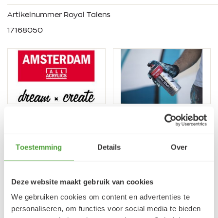
Artikelnummer Royal Talens
17168050
VRAGEN?
Toestemming
Details
Over
E-mail:
verfze@geurtjansen.nl
Bel:
0341 493 575
Bereikbaar ma 13:30-17:30; di-vr 9:00-17:30; za 9:00-
Deze website maakt gebruik van cookies
17:00u
We gebruiken cookies om content en advertenties te
personaliseren, om functies voor social media te bieden