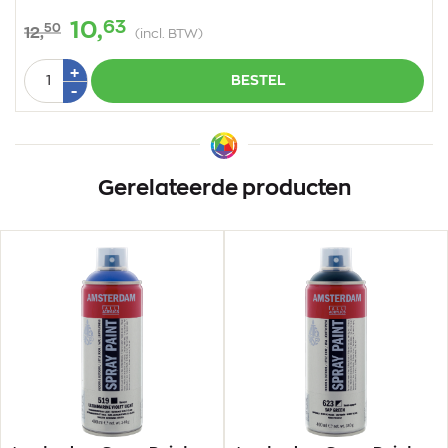
63
10,
50
12,
(incl. BTW)
Aantal
Plus
+
BESTEL
1
Min
-
1
Gerelateerde producten