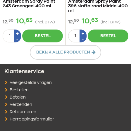
Amsterdam Spray Paint
Amsterdam Spray Paint
243 Groengeel 400 ml
396 Naftolrood Middel 400
ml
63
63
10,
10,
50
50
12,
12,
(incl. BTW)
(incl. BTW)
Aantal
Aantal
Plus
Plus
+
+
BESTEL
BESTEL
1
1
Min
Min
-
-
1
1
BEKIJK ALLE PRODUCTEN
Klantenservice
Veelgestelde vragen
Bestellen
Betalen
Verzenden
Retourneren
Herroepingsformulier