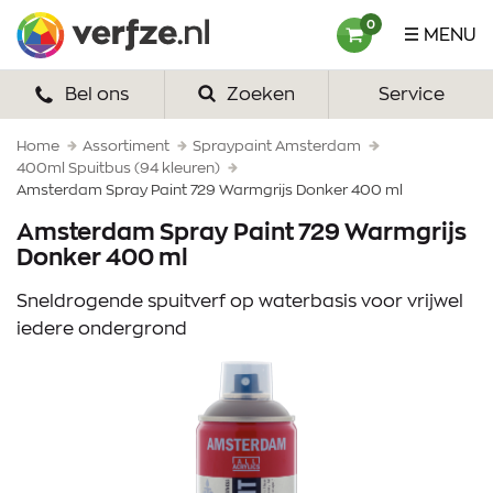
Ga
Verfze
0
MENU
naar
content
Bel ons
Zoeken
Service
HOME
VERF
Home
Assortiment
Spraypaint Amsterdam
400ml Spuitbus (94 kleuren)
Amsterdam Spray Paint 729 Warmgrijs Donker 400 ml
VERFSETS
Amsterdam Spray Paint 729 Warmgrijs
TEKENEN
Donker 400 ml
VERFSPULLEN
Sneldrogende spuitverf op waterbasis voor vrijwel
iedere ondergrond
INSPIRATIE
ZAKELIJK
OVER ONS