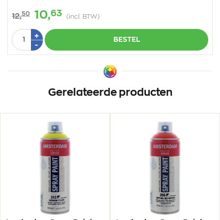
63
10,
50
12,
(incl. BTW)
Aantal
Plus
+
BESTEL
1
Min
-
1
Gerelateerde producten