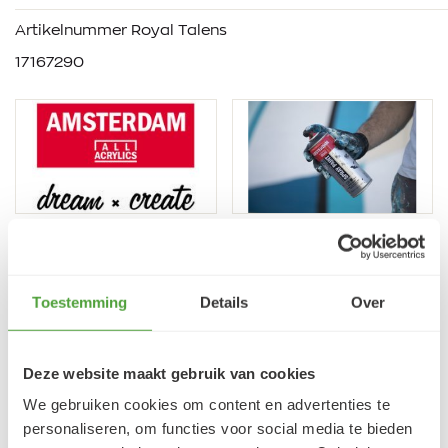
Artikelnummer Royal Talens
17167290
VRAGEN?
Toestemming
Details
Over
E-mail:
verfze@geurtjansen.nl
Bel:
0341 493 575
Bereikbaar ma 13:30-17:30; di-vr 9:00-17:30; za 9:00-
Deze website maakt gebruik van cookies
17:00u
We gebruiken cookies om content en advertenties te
personaliseren, om functies voor social media te bieden