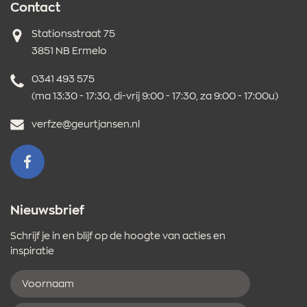
Contact
Adres
Stationsstraat 75
3851 NB Ermelo
Telefoonnummer
0341 493 575
(ma 13:30 - 17:30, di-vrij 9:00 - 17:30, za 9:00 - 17:00u)
E-
verfze@geurtjansen.nl
mailadres
VOLG ONS OP FACEBOOK
Nieuwsbrief
Schrijf je in en blijf op de hoogte van acties en
inspiratie
Voornaam