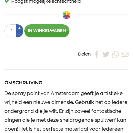
Hoogst mogelijke lichtechtheid
Aantal
Plus
+
IN WINKELWAGEN
1
Min
-
1
Delen
OMSCHRIJVING
De spray paint van Amsterdam geeft je artistieke
vrijheid een nieuwe dimensie. Gebruik het op iedere
ondergrond die je wilt. Er zijn zoveel fantastische
dingen die je met deze sneldrogende spuitverf kan
doen! Het is het perfecte materiaal voor iedereen