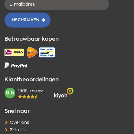
E-
mailadres
INSCHRIJVEN
Betrouwbaar kopen
Klantbeoordelingen
1365 reviews
mark:
9.5
Snel naar
Over ons
Zakelijk