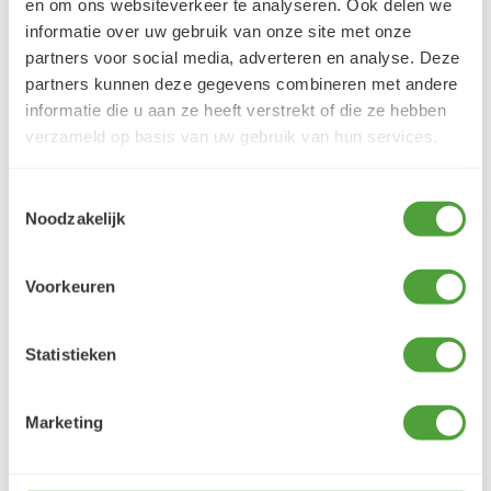
en om ons websiteverkeer te analyseren. Ook delen we
informatie over uw gebruik van onze site met onze
Klantbeoordelingen
partners voor social media, adverteren en analyse. Deze
9.5/10 (1365 beoordelingen)
partners kunnen deze gegevens combineren met andere
informatie die u aan ze heeft verstrekt of die ze hebben
verzameld op basis van uw gebruik van hun services.
5/5
Danielle ROCH
Toestemmingsselectie
5 augustus 2026
Noodzakelijk
Je cherche un magasin pour mes peintureet
j'ai trouvé très contente du résultat
Voorkeuren
LEES MEER
Statistieken
Marketing
Varianten