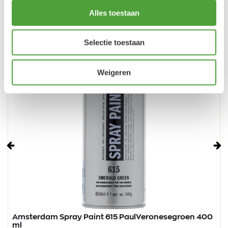
Alles toestaan
Selectie toestaan
Weigeren
Vorige
Vo
Amsterdam Spray Paint 615 PaulVeronesegroen 400
ml