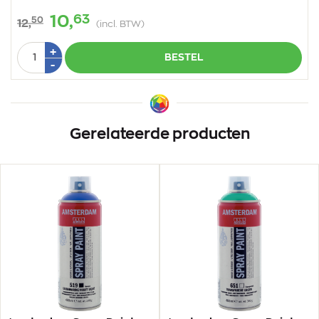
63
10,
50
12,
(incl. BTW)
Aantal
Plus
+
BESTEL
1
Min
-
1
Gerelateerde producten