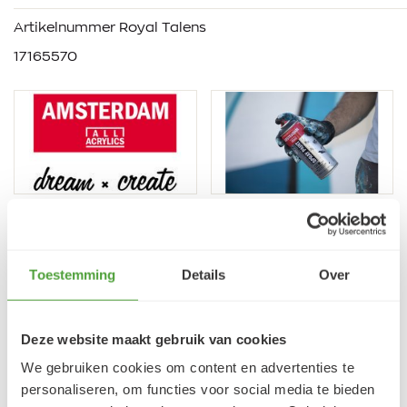
Artikelnummer Royal Talens
17165570
VRAGEN?
Toestemming
Details
Over
E-mail:
verfze@geurtjansen.nl
Bel:
0341 493 575
Bereikbaar ma 13:30-17:30; di-vr 9:00-17:30; za 9:00-
Deze website maakt gebruik van cookies
17:00u
We gebruiken cookies om content en advertenties te
personaliseren, om functies voor social media te bieden