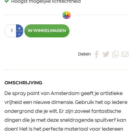
Hoogst mogelijke lichtechtheid
Aantal
Plus
+
IN WINKELWAGEN
1
Min
-
1
Delen
OMSCHRIJVING
De spray paint van Amsterdam geeft je artistieke
vrijheid een nieuwe dimensie. Gebruik het op iedere
ondergrond die je wilt. Er zijn zoveel fantastische
dingen die je met deze sneldrogende spuitverf kan
doen! Het is het perfecte materiaal voor iedereen