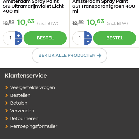
Amsterdam Spray Paint
Amsterdam Spray Paint
519 Ultramarijnviolet Licht
651 Transparantgroen 400
400 ml
ml
63
63
10,
10,
50
50
12,
12,
(incl. BTW)
(incl. BTW)
Aantal
Aantal
Plus
Plus
+
+
BESTEL
BESTEL
1
1
Min
Min
-
-
1
1
BEKIJK ALLE PRODUCTEN
Klantenservice
Veelgestelde vragen
Bestellen
Betalen
Verzenden
Retourneren
Herroepingsformulier