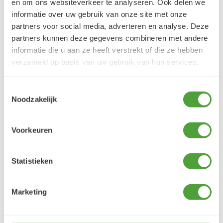
en om ons websiteverkeer te analyseren. Ook delen we
informatie over uw gebruik van onze site met onze
Klantbeoordelingen
partners voor social media, adverteren en analyse. Deze
9.5/10 (1365 beoordelingen)
partners kunnen deze gegevens combineren met andere
informatie die u aan ze heeft verstrekt of die ze hebben
verzameld op basis van uw gebruik van hun services.
5/5
Danielle ROCH
Toestemmingsselectie
5 augustus 2026
Noodzakelijk
Je cherche un magasin pour mes peintureet
j'ai trouvé très contente du résultat
Voorkeuren
LEES MEER
Statistieken
Marketing
Varianten