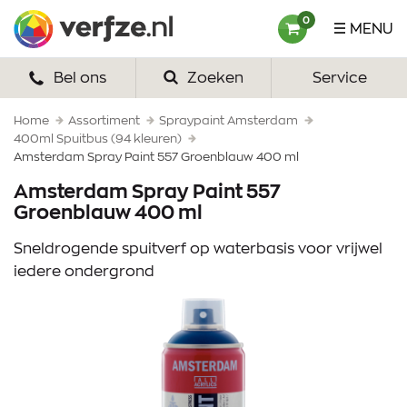
Ga
Verfze
0
MENU
naar
content
Bel ons
Zoeken
Service
HOME
VERF
Home
Assortiment
Spraypaint Amsterdam
400ml Spuitbus (94 kleuren)
Amsterdam Spray Paint 557 Groenblauw 400 ml
VERFSETS
Amsterdam Spray Paint 557
TEKENEN
Groenblauw 400 ml
VERFSPULLEN
Sneldrogende spuitverf op waterbasis voor vrijwel
iedere ondergrond
INSPIRATIE
ZAKELIJK
OVER ONS