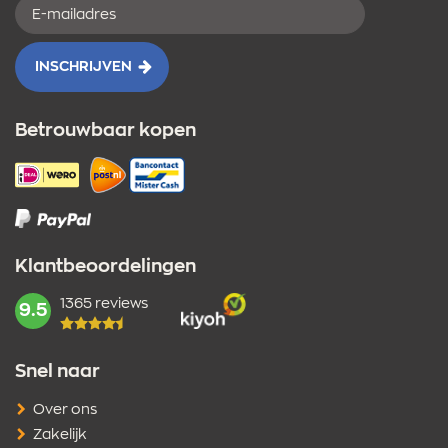
E-
mailadres
INSCHRIJVEN
Betrouwbaar kopen
Klantbeoordelingen
1365 reviews
mark:
9.5
Snel naar
Over ons
Zakelijk