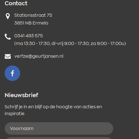
Contact
Adres
Stationsstraat 75
3851 NB Ermelo
Telefoonnummer
0341 493 575
(ma 13:30 - 17:30, di-vrij 9:00 - 17:30, za 9:00 - 17:00u)
E-
verfze@geurtjansen.nl
mailadres
VOLG ONS OP FACEBOOK
Nieuwsbrief
Schrijf je in en blijf op de hoogte van acties en
inspiratie
Voornaam