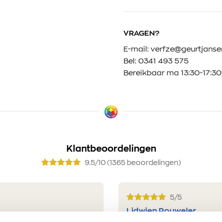
VRAGEN?
E-mail:
verfze@geurtjansen
Bel:
0341 493 575
Bereikbaar ma 13:30-17:30;
Klantbeoordelingen
9.5/10 (1365 beoordelingen)
5/5
Lidwien Rouweler