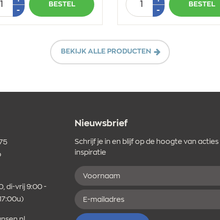
BESTEL
BESTEL
1
1
Min
Min
-
-
1
1
BEKIJK ALLE PRODUCTEN
Nieuwsbrief
Schrijf je in en blijf op de hoogte van acties
 75
inspiratie
o
Voornaam
er
, di-vrij 9:00 -
E-
 17:00u)
mailadres
nsen.nl