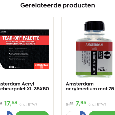
Gerelateerde producten
sterdam Acryl
Amsterdam
scheurpalet XL 35X50
acrylmedium mat 75
53
95
17,
7,
0
35
9,
(incl. BTW)
(incl. BTW)
tal
Aantal
Plus
Plus
+
+