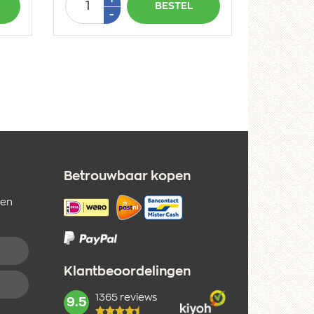
BESTEL
1
Min
-
1
Betrouwbaar kopen
 en
Klantbeoordelingen
1365 reviews
mark:
9.5