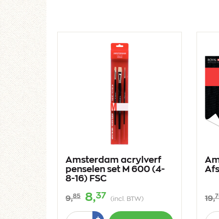
Amsterdam acrylverf
Am
penselen set M 600 (4-
Af
8-16) FSC
37
8,
85
7
9,
19,
(incl. BTW)
Aantal
Aan
Plus
+