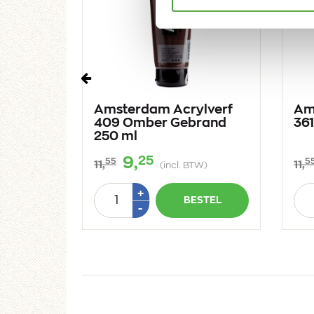
Vorige
lverf
Amsterdam Acrylverf
Am
Middel
409 Omber Gebrand
361
250 ml
25
9,
55
5
11,
11,
W)
(incl. BTW)
Aantal
Aan
Plus
+
STEL
BESTEL
1
Min
-
1