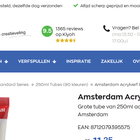
steld, dezelfde dag verzonden
Altijd scherp geprijsd en mo
Vragen? Bel
1365 reviews
mark:
9.5
(ma 13:30 - 17
op Kiyoh
17:00u)
N
VERFSPULLEN
INSPIRATIE
ZAKELIJK
OV
andard Series
250ml Tubes (90 kleuren)
Amsterdam Acrylverf 8
Amsterdam Acryl
Grote tube van 250ml acr
Amsterdam
EAN: 8712079395575