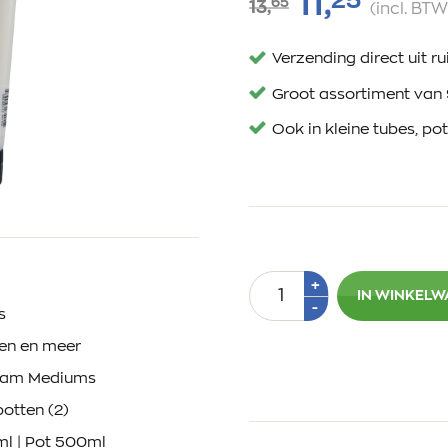
25
11,
65
13,
(incl. BTW
Verzending direct uit 
Groot assortiment van 
Ook in kleine tubes, po
Aantal
Plus
+
IN WINKEL
1
Min
-
s
1
een en meer
dam Mediums
potten (2)
ml | Pot 500ml