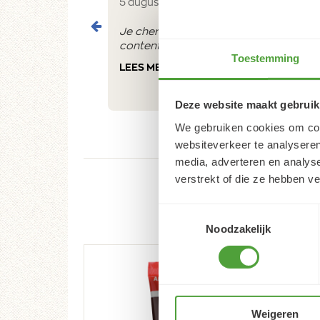
5 augustus 2026
Je cherche un magasin pour mes peintu
contente du résultat
Toestemming
LEES MEER
Deze website maakt gebruik
We gebruiken cookies om cont
websiteverkeer te analyseren
media, adverteren en analys
verstrekt of die ze hebben v
Toestemmingsselectie
Noodzakelijk
Weigeren