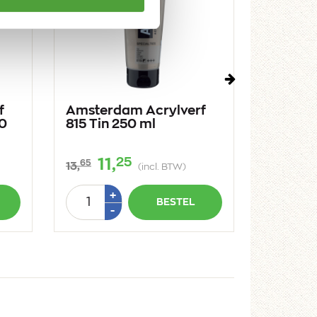
Volgende
f
Amsterdam Acrylverf
Amster
0
815 Tin 250 ml
222 Nap
250 ml
25
11,
9,
65
55
13,
11,
(incl. BTW)
Aantal
Aantal
Plus
+
BESTEL
1
Min
-
-
1