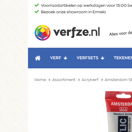
Ga
Voorraadartikelen op werkdagen voor 15:00 be
naar
Bezoek onze showroom in Ermelo
content
Verfze
VERF
VERFSETS
TEKENE
HOME
Home
Assortiment
Acrylverf
Amsterdam St