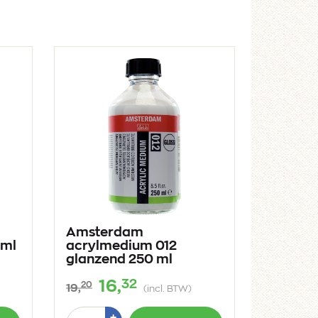
Amsterdam
 ml
acrylmedium 012
glanzend 250 ml
32
16,
20
19,
(incl. BTW)
Aantal
Plus
+