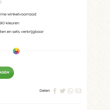
)
ruime winkelvoorraad
90 kleuren
tten en sets verkrijgbaar
WAGEN
Delen