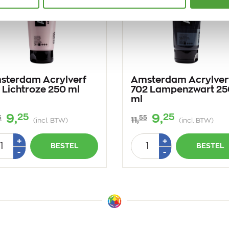
sterdam Acrylverf
Amsterdam Acrylver
 Lichtroze 250 ml
702 Lampenzwart 25
ml
25
25
9,
9,
5
55
11,
(incl. BTW)
(incl. BTW)
tal
Aantal
Plus
Plus
+
+
BESTEL
BESTEL
1
1
Min
Min
-
-
1
1