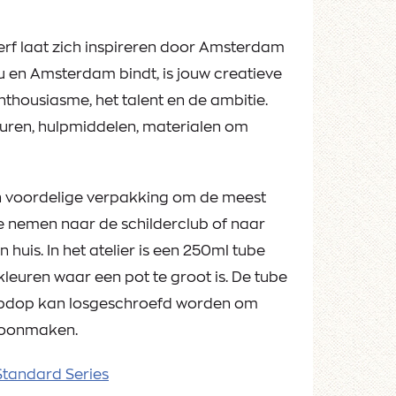
erf laat zich inspireren door Amsterdam
u en Amsterdam bindt, is jouw creatieve
 enthousiasme, het talent en de ambitie.
kleuren, hulpmiddelen, materialen om
n voordelige verpakking om de meest
e nemen naar de schilderclub of naar
n huis. In het atelier is een 250ml tube
leuren waar een pot te groot is. De tube
lepdop kan losgeschroefd worden om
hoonmaken.
tandard Series