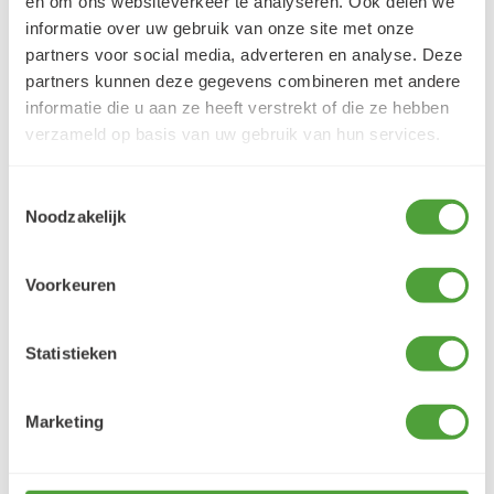
en om ons websiteverkeer te analyseren. Ook delen we
informatie over uw gebruik van onze site met onze
Klantbeoordelingen
partners voor social media, adverteren en analyse. Deze
9.5/10 (1365 beoordelingen)
partners kunnen deze gegevens combineren met andere
informatie die u aan ze heeft verstrekt of die ze hebben
verzameld op basis van uw gebruik van hun services.
5/5
Danielle ROCH
Toestemmingsselectie
5 augustus 2026
Noodzakelijk
Je cherche un magasin pour mes peintureet
j'ai trouvé très contente du résultat
Voorkeuren
LEES MEER
Statistieken
Marketing
Varianten