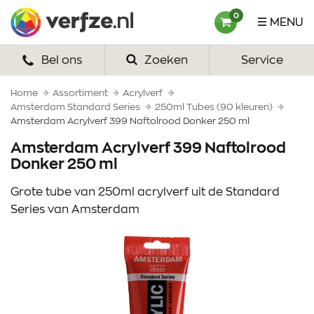
Ga
Verfze
0
MENU
naar
content
Bel ons
Zoeken
Service
HOME
VERF
Home
Assortiment
Acrylverf
Amsterdam Standard Series
250ml Tubes (90 kleuren)
Amsterdam Acrylverf 399 Naftolrood Donker 250 ml
VERFSETS
Amsterdam Acrylverf 399 Naftolrood
TEKENEN
Donker 250 ml
VERFSPULLEN
Grote tube van 250ml acrylverf uit de Standard
Series van Amsterdam
INSPIRATIE
ZAKELIJK
OVER ONS