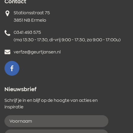
Contact
Adres
Stationsstraat 75
3851 NB Ermelo
Telefoonnummer
0341 493 575
(ma 13:30 - 17:30, di-vrij 9:00 - 17:30, za 9:00 - 17:00u)
E-
verfze@geurtjansen.nl
mailadres
VOLG ONS OP FACEBOOK
Nieuwsbrief
Schrijf je in en blijf op de hoogte van acties en
inspiratie
Voornaam
E-