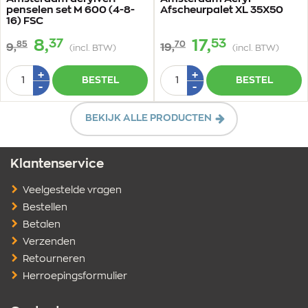
penselen set M 600 (4-8-
Afscheurpalet XL 35X50
16) FSC
37
53
8,
17,
85
70
9,
19,
(incl. BTW)
(incl. BTW)
Aantal
Aantal
Plus
Plus
+
+
BESTEL
BESTEL
1
1
Min
Min
-
-
1
1
BEKIJK ALLE PRODUCTEN
Klantenservice
Veelgestelde vragen
Bestellen
Betalen
Verzenden
Retourneren
Herroepingsformulier