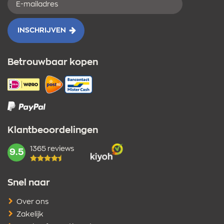
mailadres
INSCHRIJVEN
Betrouwbaar kopen
Klantbeoordelingen
1365 reviews
mark:
9.5
Snel naar
Over ons
Zakelijk