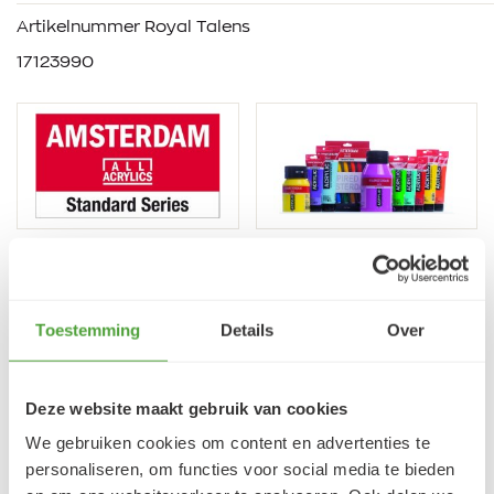
Artikelnummer Royal Talens
17123990
VRAGEN?
Toestemming
Details
Over
E-mail:
verfze@geurtjansen.nl
Bel:
0341 493 575
Bereikbaar ma 13:30-17:30; di-vr 9:00-17:30; za 9:00-
Deze website maakt gebruik van cookies
17:00u
We gebruiken cookies om content en advertenties te
personaliseren, om functies voor social media te bieden