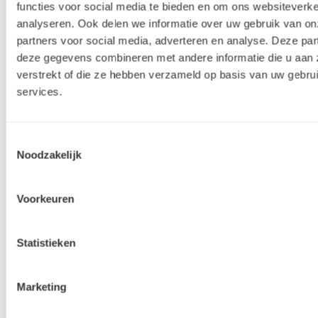
functies voor social media te bieden en om ons websiteverke
analyseren. Ook delen we informatie over uw gebruik van on
partners voor social media, adverteren en analyse. Deze pa
deze gegevens combineren met andere informatie die u aan 
verstrekt of die ze hebben verzameld op basis van uw gebru
How to: Maak een hippe vakantietas!
services.
Een unieke tas maken voor op vakantie? Met
een beetje hulp van Talens Art Creation Indoor
Toestemmingsselectie
Noodzakelijk
& Outdoor en Metallic is dat een eitje. Samen
met een video laten wij op deze pagina zien
Voorkeuren
hoe!
Statistieken
Marketing