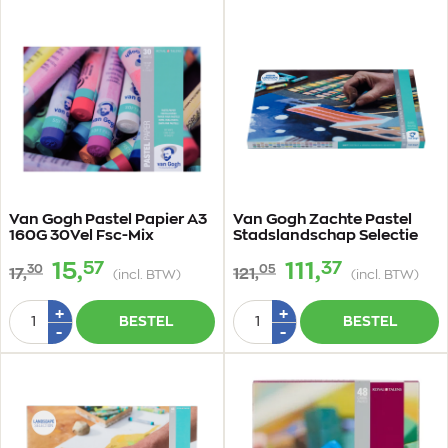
Van Gogh Pastel Papier A3
Van Gogh Zachte Pastel
160G 30Vel Fsc-Mix
Stadslandschap Selectie
57
37
15,
111,
30
05
17,
121,
(incl. BTW)
(incl. BTW)
Aantal
Aantal
Plus
Plus
+
+
BESTEL
BESTEL
1
1
Min
Min
-
-
1
1