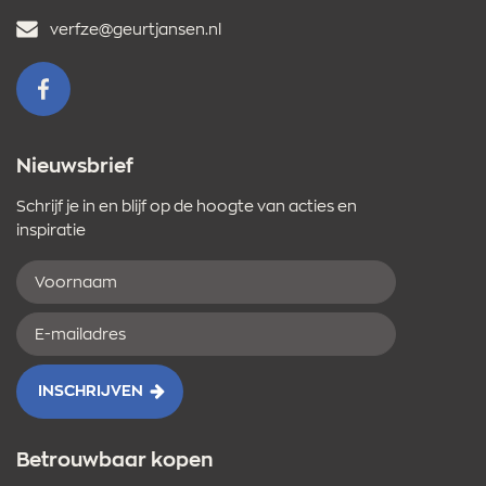
E-
verfze@geurtjansen.nl
mailadres
VOLG ONS OP FACEBOOK
Nieuwsbrief
Schrijf je in en blijf op de hoogte van acties en
inspiratie
Voornaam
E-
mailadres
INSCHRIJVEN
Betrouwbaar kopen