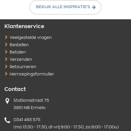
BEKIJK ALLE INSPIRATIE'S
Klantenservice
Veelgestelde vragen
Bestellen
Betalen
Verzenden
Retourneren
Herroepingsformulier
Contact
Adres
Stationsstraat 75
3851 NB Ermelo
Telefoonnummer
0341 493 575
(ma 13:30 - 17:30, di-vrij 9:00 - 17:30, za 9:00 - 17:00u)