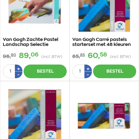
Van Gogh Zachte Pastel
Van Gogh Carré pastels
Landschap Selectie
starterset met 48 kleuren
06
58
89,
60,
80
85
96,
65,
(incl. BTW)
(incl. BTW)
Aantal
Aantal
Plus
Plus
+
+
BESTEL
BESTEL
1
1
Min
Min
-
-
1
1