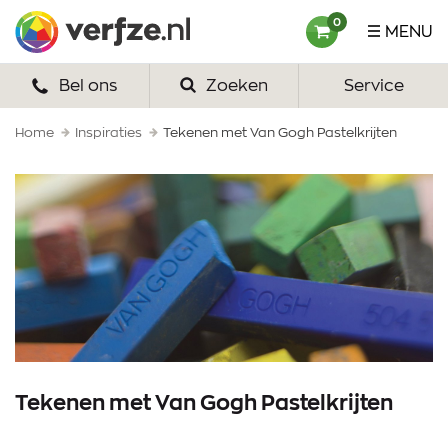
Ga
Verfze
0
MENU
naar
content
Bel ons
Zoeken
Service
HOME
VERF
Home
Inspiraties
Tekenen met Van Gogh Pastelkrijten
VERFSETS
TEKENEN
VERFSPULLEN
INSPIRATIE
ZAKELIJK
Tekenen met Van Gogh Pastelkrijten
OVER ONS