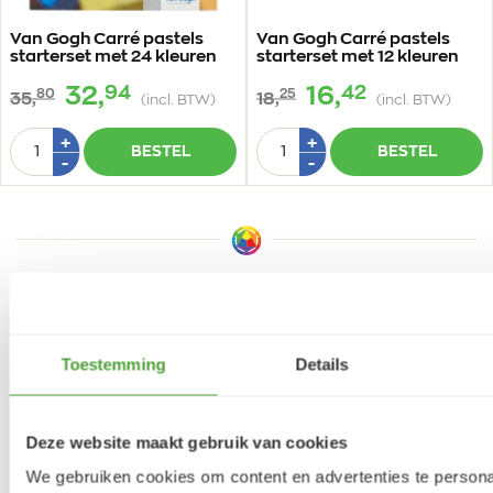
Van Gogh Carré pastels
Van Gogh Carré pastels
starterset met 24 kleuren
starterset met 12 kleuren
94
42
32,
16,
80
25
35,
18,
(incl. BTW)
(incl. BTW)
Aantal
Aantal
Plus
Plus
+
+
BESTEL
BESTEL
1
1
Min
Min
-
-
1
1
Meer inspiratie
Toestemming
Details
Deze website maakt gebruik van cookies
We gebruiken cookies om content en advertenties te persona