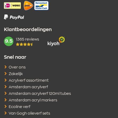
Klantbeoordelingen
1365 reviews
mark:
9.5
Snel naar
Over ons
Zakelijk
Acrylverf assortiment
Amsterdam acrylverf
Amsterdam acrylverf 120ml tubes
Amsterdam acryl markers
Ecoline verf
Van Gogh olieverf sets