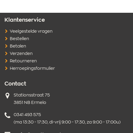
Klantenservice
Veelgestelde vragen
Bestellen
Betalen
Verzenden
Retourneren
Herroepingsformulier
Contact
Adres
Stationsstraat 75
3851 NB Ermelo
Telefoonnummer
0341 493 575
(ma 13:30 - 17:30, di-vrij 9:00 - 17:30, za 9:00 - 17:00u)