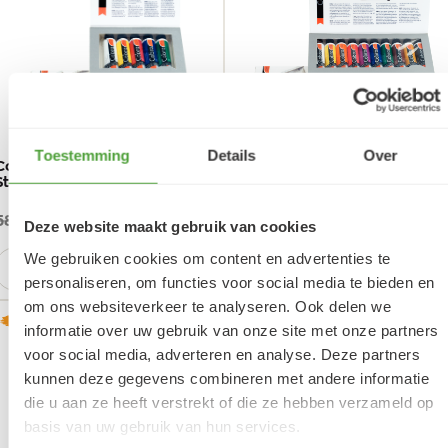
Toestemming
Details
Over
Cobra Artist Water-Olieverf
Cobra Artist Water-Olieverf
Starter Set 5x40 ml
Value Pack 10 x 40 ml
56
74
49,
86,
30
05
58,
102,
(incl. BTW)
(incl. BTW)
Deze website maakt gebruik van cookies
We gebruiken cookies om content en advertenties te
Aantal
Aantal
Plus
Plus
+
+
BESTEL
BESTEL
1
1
Min
Min
-
-
personaliseren, om functies voor social media te bieden en
1
1
om ons websiteverkeer te analyseren. Ook delen we
informatie over uw gebruik van onze site met onze partners
AANBIEDING
AANBIEDING
voor social media, adverteren en analyse. Deze partners
kunnen deze gegevens combineren met andere informatie
die u aan ze heeft verstrekt of die ze hebben verzameld op
basis van uw gebruik van hun services.