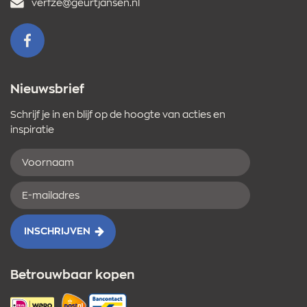
E-
verfze@geurtjansen.nl
mailadres
VOLG ONS OP FACEBOOK
Nieuwsbrief
Schrijf je in en blijf op de hoogte van acties en
inspiratie
Voornaam
E-
mailadres
INSCHRIJVEN
Betrouwbaar kopen