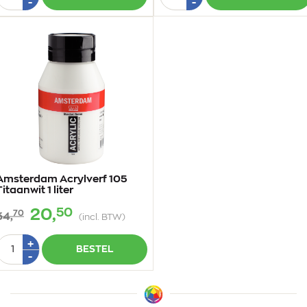
1
1
Min
Min
-
-
1
1
Amsterdam Acrylverf 105
Titaanwit 1 liter
50
20,
70
34,
(incl. BTW)
Aantal
Plus
+
BESTEL
1
Min
-
1