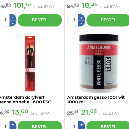
57
45
101,
18,
50
60
119,
24,
(incl. BTW)
(incl. BTW)
Aantal
Aantal
Plus
Plus
+
+
BESTEL
BESTEL
1
1
Min
Min
-
-
1
1
Amsterdam acrylverf
Amsterdam gesso 1001 wit
penselen set XL 600 FSC
1000 ml
60
63
13,
21,
00
45
16,
25,
(incl. BTW)
(incl. BTW)
Aantal
Aantal
Plus
Plus
+
+
BESTEL
BESTEL