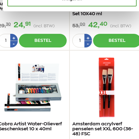
Amsterdam Acrylverf
Cobra Study
Primary Set 5 x 120ml
Watervermengbare Olieverf
Set 10X40 ml
91
40
24,
42,
30
00
29,
53,
(incl. BTW)
(incl. BTW)
Aantal
Aantal
Plus
Plus
+
+
BESTEL
BESTEL
1
1
Min
Min
-
-
1
1
Cobra Artist Water-Olieverf
Amsterdam acrylverf
Geschenkset 10 x 40ml
penselen set XXL 600 (36-
48) FSC