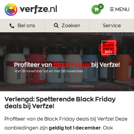
Ga
Verfze
0
MENU
naar
content
Bel ons
Zoeken
Service
HOME
VERF
VERFSETS
TEKENEN
VERFSPULLEN
INSPIRATIE
Verlengd: Spetterende Black Friday
deals bij Verfze!
ZAKELIJK
Profiteer van de Black Friday deals bij Verfze! Deze
OVER ONS
aanbiedingen zijn
geldig tot 1 december
. Ook