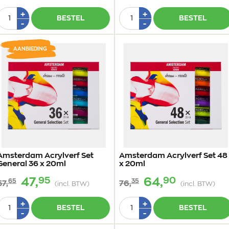
Aantal
Aantal
Plus
Plus
+
+
BESTEL
BESTEL
1
1
Min
Min
-
-
1
1
AANBIEDING
Amsterdam Acrylverf Set
Amsterdam Acrylverf Set 48
General 36 x 20ml
x 20ml
95
90
47,
64,
65
35
57,
76,
(incl. BTW)
(incl. BTW)
Aantal
Aantal
Plus
Plus
+
+
BESTEL
BESTEL
1
1
Min
Min
-
-
1
1