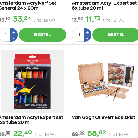
Amsterdam Acrylverf Set
Amsterdam Acryl Expert set
General 24 x 20ml
6x tube 20 ml
24
73
33,
11,
10
80
39,
13,
(incl. BTW)
(incl. BTW)
Aantal
Aantal
Plus
Plus
+
+
BESTEL
BESTEL
1
1
Min
Min
-
-
1
1
Amsterdam Acryl Expert set
Van Gogh Olieverf Basiskist
12x tube 20 ml
40
82
22,
58,
35
20
26,
69,
(incl. BTW)
(incl. BTW)