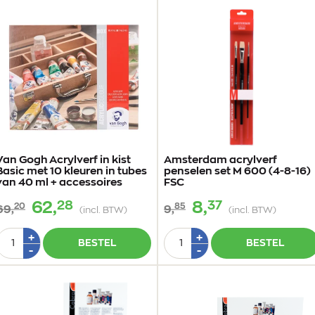
Van Gogh Acrylverf in kist
Amsterdam acrylverf
Basic met 10 kleuren in tubes
penselen set M 600 (4-8-16)
van 40 ml + accessoires
FSC
28
37
62,
8,
20
85
69,
9,
(incl. BTW)
(incl. BTW)
Aantal
Aantal
Plus
Plus
+
+
BESTEL
BESTEL
1
1
Min
Min
-
-
1
1